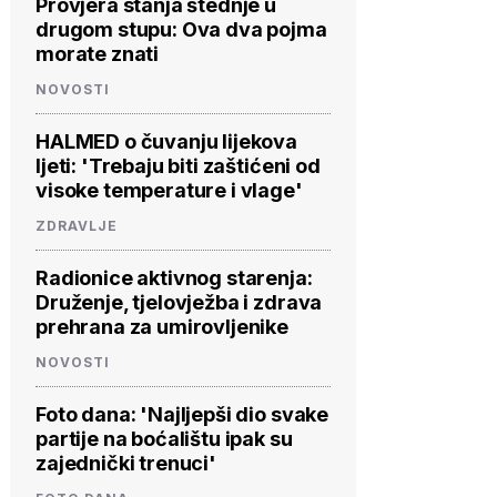
Provjera stanja štednje u
drugom stupu: Ova dva pojma
morate znati
NOVOSTI
HALMED o čuvanju lijekova
ljeti: 'Trebaju biti zaštićeni od
visoke temperature i vlage'
ZDRAVLJE
Radionice aktivnog starenja:
Druženje, tjelovježba i zdrava
prehrana za umirovljenike
NOVOSTI
Foto dana: 'Najljepši dio svake
partije na boćalištu ipak su
zajednički trenuci'