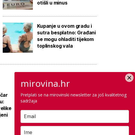
otišli u minus
Kupanje u ovom gradu i
sutra besplatno: Građani
se mogu ohladiti tijekom
toplinskog vala
mirovina.hr
ičar
Pretplati se na mirovinski newsletter za još kvalitetnog
Nova prometna
sadržaja
u:
regulacija na
elike
najposjećenijem
jeni
hrvatskom otoku:
Uz cestu opasno,
radovi se željno
čekaju