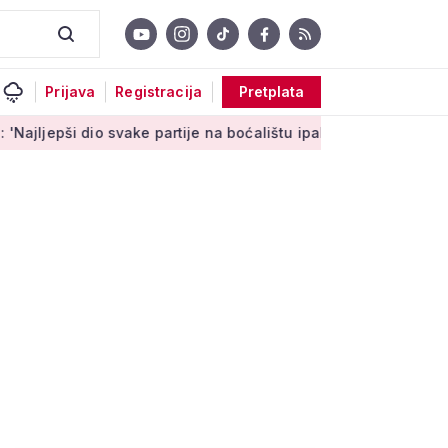
Prijava
Registracija
Pretplata
ši dio svake partije na boćalištu ipak su zajednički trenuci'