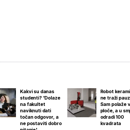
Kakvi su danas
Robot keram
studenti? 'Dolaze
ne traži pauz
na fakultet
Sam polaže v
naviknuti dati
ploče, a u sm
točan odgovor, a
odradi 100
ne postaviti dobro
kvadrata
pitanje'