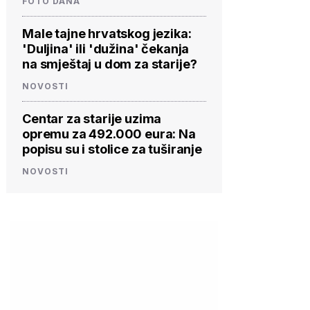
FOTO DANA
Male tajne hrvatskog jezika:
'Duljina' ili 'dužina' čekanja
na smještaj u dom za starije?
NOVOSTI
Centar za starije uzima
opremu za 492.000 eura: Na
popisu su i stolice za tuširanje
NOVOSTI