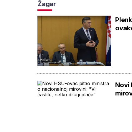
Žagar
Plenk
ovakv
Novi 
mirov