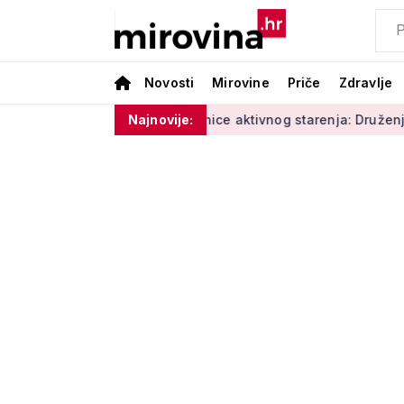
Novosti
Mirovine
Priče
Zdravlje
ature i vlage'
Radionice aktivnog starenja: Druženje, tjelov
Najnovije: