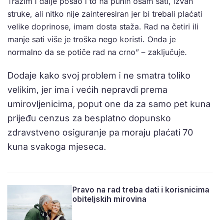
Tražim i dalje posao i to na punih osam sati, izvan
struke, ali nitko nije zainteresiran jer bi trebali plaćati
velike doprinose, imam dosta staža. Rad na četiri ili
manje sati više je troška nego koristi. Onda je
normalno da se potiče rad na crno” – zaključuje.
Dodaje kako svoj problem i ne smatra toliko
velikim, jer ima i većih nepravdi prema
umirovljenicima, poput one da za samo pet kuna
prijeđu cenzus za besplatno dopunsko
zdravstveno osiguranje pa moraju plaćati 70
kuna svakoga mjeseca.
Pravo na rad treba dati i korisnicima
obiteljskih mirovina