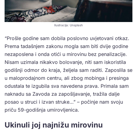
Ilustracija: Unsplash
“Prošle godine sam dobila poslovno uvjetovani otkaz.
Prema tadašnjem zakonu mogla sam biti dvije godine
nezaposlena i onda otići u mirovinu bez penalizacije.
Nisam uzimala nikakvo bolovanje, niti sam iskoristila
godišnji odmor do kraja, željela sam raditi. Zaposlila se
u maloprodajnom centru, ali zbog mobinga i presinga
odustala te izgubila sva navedena prava. Primala sam
naknadu sa Zavoda za zapošljavanje, tražila dalje
posao u struci i izvan struke…” – počinje nam svoju
priču 59-godišnja umirovljenica.
Ukinuli joj najnižu mirovinu