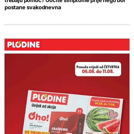
trebaju pomoć? Uočite simptome prije nego bol
postane svakodnevna