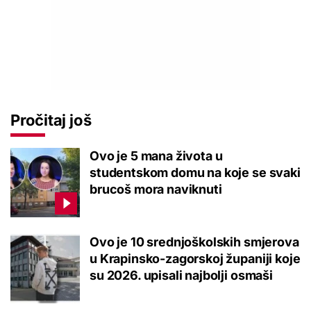
Pročitaj još
Ovo je 5 mana života u
studentskom domu na koje se svaki
brucoš mora naviknuti
Ovo je 10 srednjoškolskih smjerova
u Krapinsko-zagorskoj županiji koje
su 2026. upisali najbolji osmaši