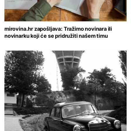
mirovina.hr zapošljava: Tražimo novinara ili
novinarku koji će se pridružiti našem timu