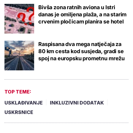
Bivša zona ratnih aviona u Istri
danas je omiljena plaža, a na starim
crvenim pločicam planira se hotel
Raspisana dva mega natječaja za
80 km cesta kod susjeda, gradi se
spoj na europsku prometnu mrežu
TOP TEME:
USKLAĐIVANJE
INKLUZIVNI DODATAK
USKRSNICE