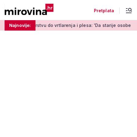
Pretplata
 do vrtlarenja i plesa: 'Da starije osobe ne ostavimo same'
Najnovije: