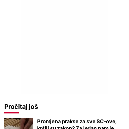
Pročitaj još
Promjena prakse za sve SC-ove,
kršili su zakon? Za jedan nam je