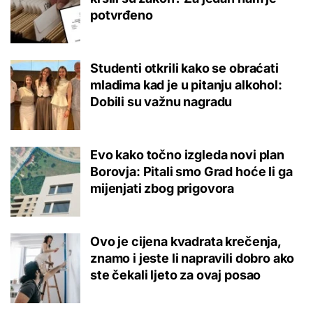
potvrđeno
Studenti otkrili kako se obraćati
mladima kad je u pitanju alkohol:
Dobili su važnu nagradu
Evo kako točno izgleda novi plan
Borovja: Pitali smo Grad hoće li ga
mijenjati zbog prigovora
Ovo je cijena kvadrata krečenja,
znamo i jeste li napravili dobro ako
ste čekali ljeto za ovaj posao