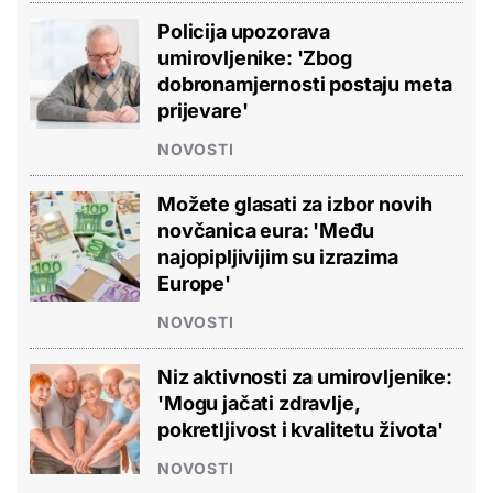
Policija upozorava
umirovljenike: 'Zbog
dobronamjernosti postaju meta
prijevare'
NOVOSTI
Možete glasati za izbor novih
novčanica eura: 'Među
najopipljivijim su izrazima
Europe'
NOVOSTI
Niz aktivnosti za umirovljenike:
'Mogu jačati zdravlje,
pokretljivost i kvalitetu života'
NOVOSTI