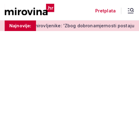
Pretplata
ovljenike: 'Zbog dobronamjernosti postaju meta prijevare'
Najnovije: