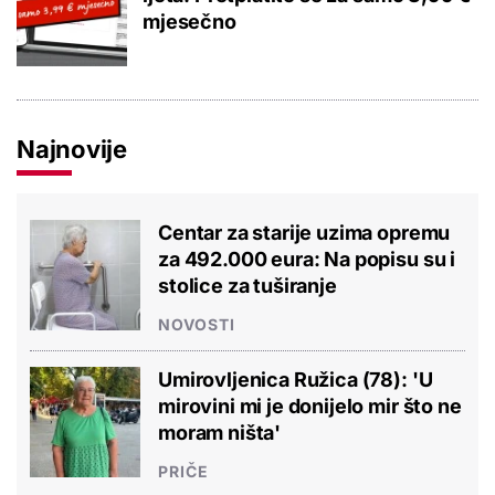
mjesečno
Najnovije
Centar za starije uzima opremu
za 492.000 eura: Na popisu su i
stolice za tuširanje
NOVOSTI
Umirovljenica Ružica (78): 'U
mirovini mi je donijelo mir što ne
moram ništa'
PRIČE