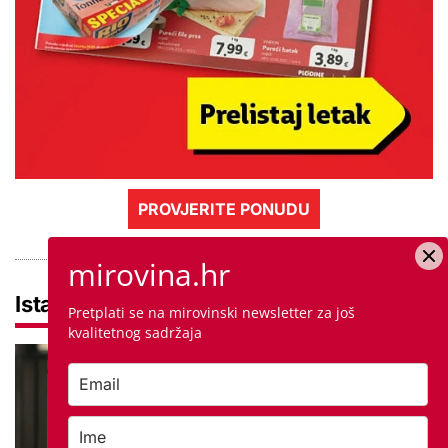
PROVJERITE PONUDU
mirovina.hr
Istaknuto
Pretplati se na mirovinski newsletter za još
kvalitetnog sadržaja