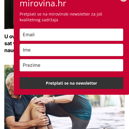
mirovina.hr
Pretplati se na mirovinski newsletter za još
kvalitetnog sadržaja
U ovoj optici rade najdetaljniji pregled vida, traje
sat vremena: Bila sam na njemu, evo što me
naučio
Pretplati se na newsletter