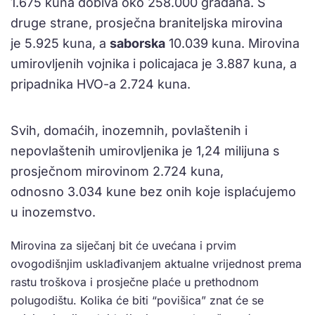
1.675 kuna dobiva oko 258.000 građana. S
druge strane, prosječna braniteljska mirovina
je 5.925 kuna, a
saborska
10.039 kuna. Mirovina
umirovljenih vojnika i policajaca je 3.887 kuna, a
pripadnika HVO-a 2.724 kuna.
Svih, domaćih, inozemnih, povlaštenih i
nepovlaštenih umirovljenika je 1,24 milijuna s
prosječnom mirovinom 2.724 kuna,
odnosno 3.034 kune bez onih koje isplaćujemo
u inozemstvo.
Mirovina za siječanj bit će uvećana i prvim
ovogodišnjim usklađivanjem aktualne vrijednost prema
rastu troškova i prosječne plaće u prethodnom
polugodištu. Kolika će biti “povišica” znat će se