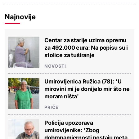
Najnovije
Centar za starije uzima opremu
za 492.000 eura: Na popisu su i
stolice za tuširanje
NOVOSTI
Umirovljenica Ružica (78): 'U
mirovini mi je donijelo mir što ne
moram ništa'
PRIČE
Policija upozorava
umirovljenike: 'Zbog
dobronamjernosti postaju meta