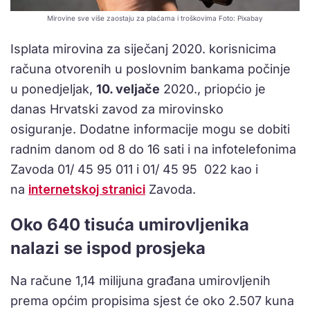
Mirovine sve više zaostaju za plaćama i troškovima Foto: Pixabay
Isplata mirovina za siječanj 2020. korisnicima
računa otvorenih u poslovnim bankama počinje
u ponedjeljak,
10. veljače
2020., priopćio je
danas Hrvatski zavod za mirovinsko
osiguranje. Dodatne informacije mogu se dobiti
radnim danom od 8 do 16 sati i na infotelefonima
Zavoda 01/ 45 95 011 i 01/ 45 95 022 kao i
na
internetskoj stranici
Zavoda.
Oko 640 tisuća umirovljenika
nalazi se ispod prosjeka
Na račune 1,14 milijuna građana umirovljenih
prema općim propisima sjest će oko 2.507 kuna