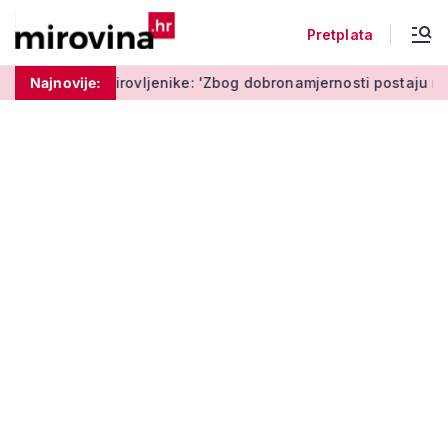
Pretplata
ovljenike: 'Zbog dobronamjernosti postaju meta prijevare'
Najnovije: