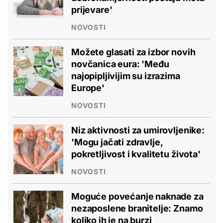
prijevare'
NOVOSTI
Možete glasati za izbor novih
novčanica eura: 'Među
najopipljivijim su izrazima
Europe'
NOVOSTI
Niz aktivnosti za umirovljenike:
'Mogu jačati zdravlje,
pokretljivost i kvalitetu života'
NOVOSTI
Moguće povećanje naknade za
nezaposlene branitelje: Znamo
koliko ih je na burzi