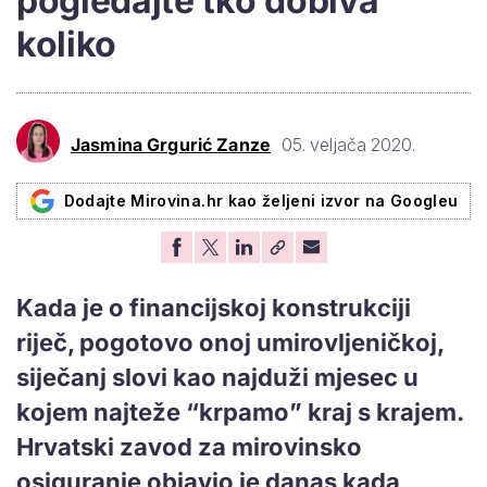
pogledajte tko dobiva
koliko
Jasmina Grgurić Zanze
05. veljača 2020.
Dodajte Mirovina.hr kao željeni izvor na Googleu
Kada je o financijskoj konstrukciji
riječ, pogotovo onoj umirovljeničkoj,
siječanj slovi kao najduži mjesec u
kojem najteže “krpamo” kraj s krajem.
Hrvatski zavod za mirovinsko
osiguranje objavio je danas kada