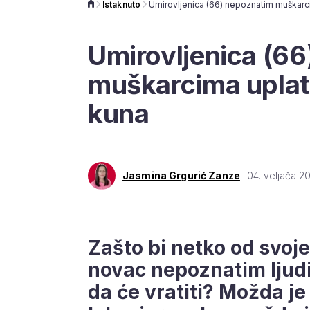
Istaknuto
Umirovljenica (6
muškarcima uplati
kuna
Jasmina Grgurić Zanze
04. veljača 2
Zašto bi netko od svoj
novac nepoznatim ljudi
da će vratiti? Možda j