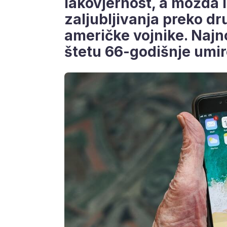
lakovjernost, a možda i
zaljubljivanja preko d
američke vojnike. Najno
štetu 66-godišnje umiro