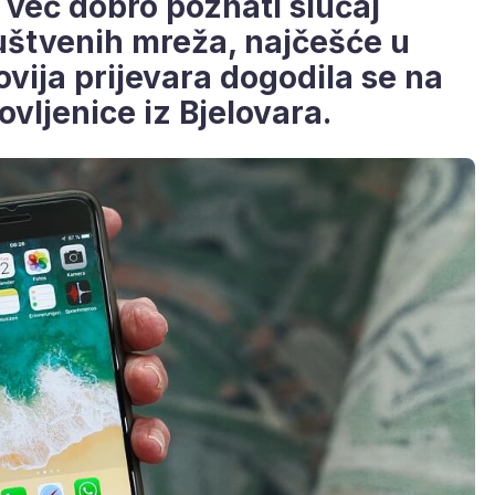
 već dobro poznati slučaj
ruštvenih mreža, najčešće u
vija prijevara dogodila se na
vljenice iz Bjelovara.