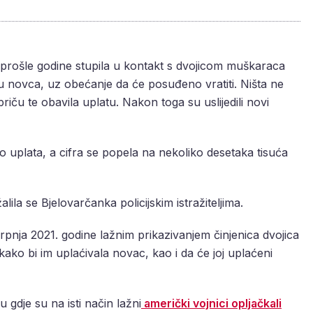
 je prošle godine stupila u kontakt s dvojicom muškaraca
umu novca, uz obećanje da će posuđeno vratiti. Ništa ne
riču te obavila uplatu. Nakon toga su uslijedili novi
 uplata, a cifra se popela na nekoliko desetaka tisuća
lila se Bjelovarčanka policijskim istražiteljima.
srpnja 2021. godine lažnim prikazivanjem činjenica dvojica
ako bi im uplaćivala novac, kao i da će joj uplaćeni
u gdje su na isti način lažni
američki vojnici opljačkali