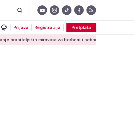
Prijava
Registracija
Pretplata
kih mirovina za borbeni i neborbeni sektor od početka 2027. g