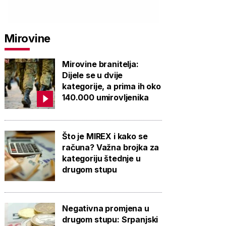
Mirovine
Mirovine branitelja:
Dijele se u dvije
kategorije, a prima ih oko
140.000 umirovljenika
Što je MIREX i kako se
računa? Važna brojka za
kategoriju štednje u
drugom stupu
Negativna promjena u
drugom stupu: Srpanjski