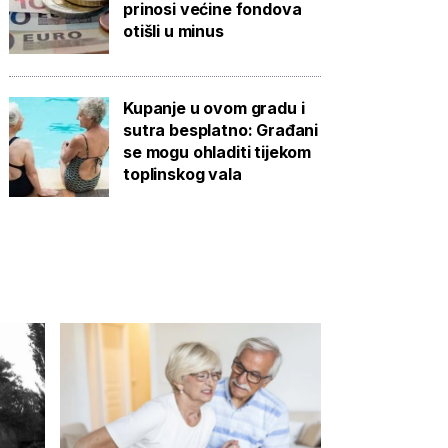
prinosi većine fondova
otišli u minus
Kupanje u ovom gradu i
sutra besplatno: Građani
se mogu ohladiti tijekom
toplinskog vala