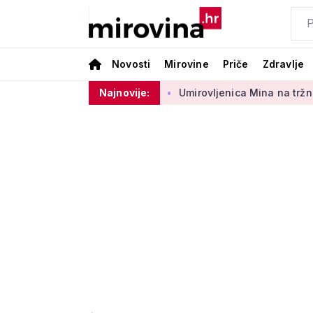
Novosti
Mirovine
Priče
Zdravlje
g sektora 50 centi
Najnovije:
Umirovljenica Mina na tržnici prodaje 45 