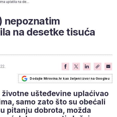
Umirovljenica (66) nepoznatim muškarcima uplatila na desetke tisuća kuna
6) nepoznatim
la na desetke tisuća
022.
Dodajte Mirovina.hr kao željeni izvor na Googleu
e životne ušteđevine uplaćivao
ma, samo zato što su obećali
e u pitanju dobrota, možda