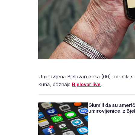
Umirovljena Bjelovarčanka (66) obratila se 
kuna, doznaje
Bjelovar live
.
Glumili da su američ
umirovljenice iz Bje