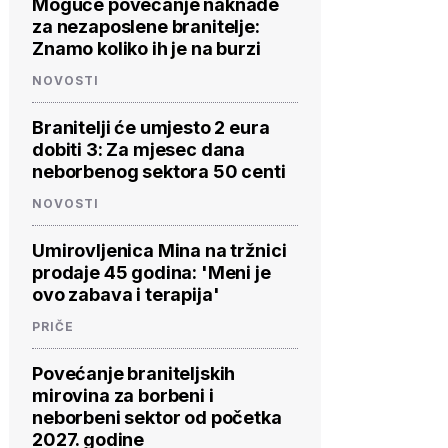
Moguće povećanje naknade
za nezaposlene branitelje:
Znamo koliko ih je na burzi
NOVOSTI
Branitelji će umjesto 2 eura
dobiti 3: Za mjesec dana
neborbenog sektora 50 centi
NOVOSTI
Umirovljenica Mina na tržnici
prodaje 45 godina: 'Meni je
ovo zabava i terapija'
PRIČE
Povećanje braniteljskih
mirovina za borbeni i
neborbeni sektor od početka
2027. godine