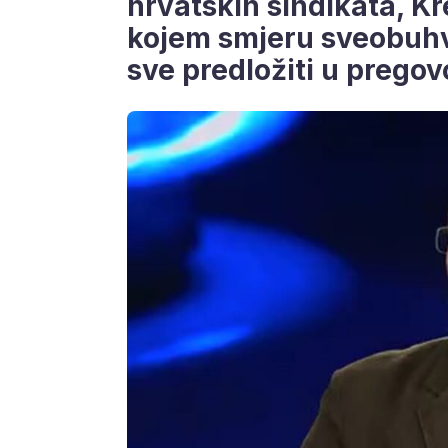
hrvatskih sindikata, Kr
kojem smjeru sveobuhva
sve predložiti u prego