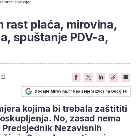
Sever: "Treba nam rast plaća, mirovina, zamrzavanje cijena, spuštanje PDV-a, vaučeri..."
 rast plaća, mirovina,
a, spuštanje PDV-a,
022.
Dodajte Mirovina.hr kao željeni izvor na Googleu
era kojima bi trebala zaštititi
poskupljenja. No, zasad nema
. Predsjednik Nezavisnih