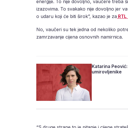
energije. To nije dovoljno, vaučere treba šir
izazovima. To svakako nije dovoljno jer v
o udaru koji će biti širok”, kazao je za
RTL 
No, vaučeri su tek jedna od nekoliko pot
zamrzavanje cijena osnovnih namirnica.
Katarina Peović:
umirovljenike
“S druge strane to je pitanje i cijene strat