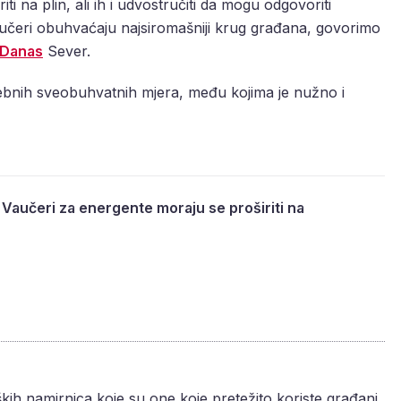
iti na plin, ali ih i udvostručiti da mogu odgovoriti
aučeri obuhvaćaju najsiromašniji krug građana, govorimo
Danas
Sever.
rebnih sveobuhvatnih mjera, među kojima je nužno i
 Vaučeri za energente moraju se proširiti na
eških namirnica koje su one koje pretežito koriste građani,