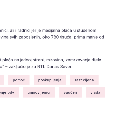
ci, ali i radnici jer je medijalna plaća u studenom
ovina svih zaposlenih, oko 780 tisuća, prima manje od
ast plaća na jednoj strani, mirovina, zamrzavanje dijela
o” – zaključio je za RTL Danas Sever.
pomoć
poskupljenja
rast cijena
nje pdv
umirovljenici
vaučeri
vlada