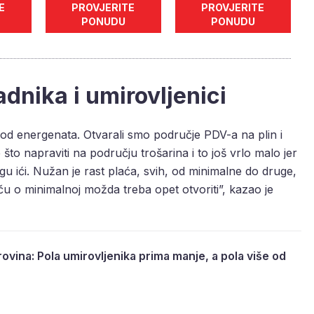
E
PROVJERITE
PROVJERITE
PONUDU
PONUDU
dnika i umirovljenici
 kod energenata. Otvarali smo područje PDV-a na plin i
što napraviti na području trošarina i to još vrlo malo jer
gu ići. Nužan je rast plaća, svih, od minimalne do druge,
ču o minimalnoj možda treba opet otvoriti”, kazao je
ovina: Pola umirovljenika prima manje, a pola više od