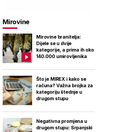
PROVJERITE
PROVJERITE
PROVJ
PONUDU
PONUDU
PON
Mirovine
Mirovine branitelja:
Dijele se u dvije
kategorije, a prima ih oko
140.000 umirovljenika
Što je MIREX i kako se
računa? Važna brojka za
kategoriju štednje u
drugom stupu
Negativna promjena u
drugom stupu: Srpanjski