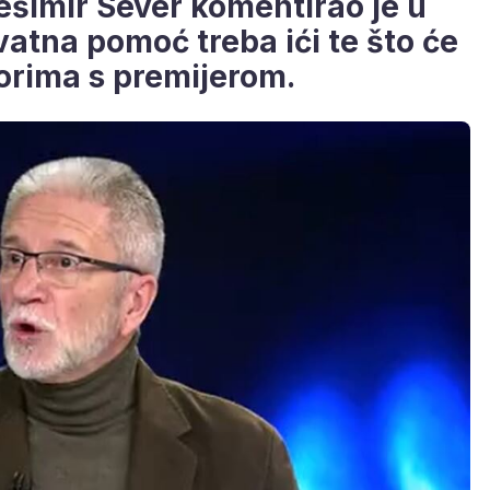
ešimir Sever komentirao je u
tna pomoć treba ići te što će
vorima s premijerom.