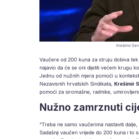
Krešimir Se
Vaučere od 200 kuna za struju dobiva tek m
najavio da će se oni dijeliti većem krugu 
Jednu od nužnih mjera pomoći u kontekstu
Nezavisnih hrvatskih Sindikata,
Krešimir 
pomoći za siromašne, radnike, umirovljen
Nužno zamrznuti cij
“Treba ne samo vaučerima nastaviti dalje, n
Sadašnji vaučeri vrijede do 200 kuna i to