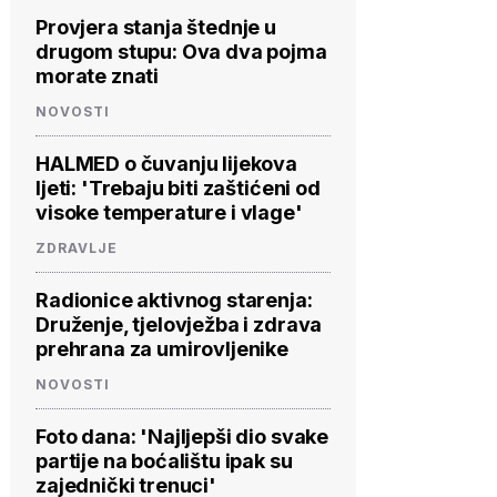
Provjera stanja štednje u
drugom stupu: Ova dva pojma
morate znati
NOVOSTI
HALMED o čuvanju lijekova
ljeti: 'Trebaju biti zaštićeni od
visoke temperature i vlage'
ZDRAVLJE
Radionice aktivnog starenja:
Druženje, tjelovježba i zdrava
prehrana za umirovljenike
NOVOSTI
Foto dana: 'Najljepši dio svake
partije na boćalištu ipak su
zajednički trenuci'