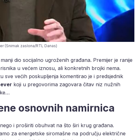
ver (Snimak zaslona/RTL Danas)
anji dio socijalno ugroženih građana. Premijer je ranije
korisnika u većem iznosu, ali konkretnih brojki nema.
 sve većih poskupljenja komentirao je i predsjednik
Sever
koji u pregovorima zagovara čitav niz nužnih
ike…
ene osnovnih namirnica
ego i proširiti obuhvat na što širi krug građana.
 samo za energetske siromašne na području električne