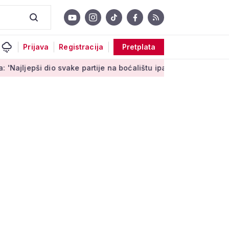
Prijava
Registracija
Pretplata
dio svake partije na boćalištu ipak su zajednički trenuci'
Mal