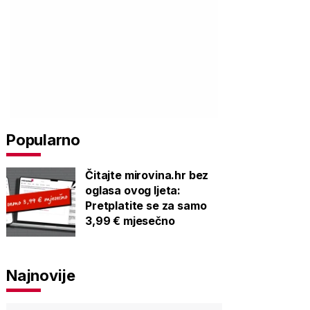
Popularno
Čitajte mirovina.hr bez
oglasa ovog ljeta:
Pretplatite se za samo
3,99 € mjesečno
Najnovije