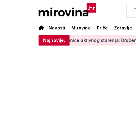
Novosti
Mirovine
Priče
Zdravlje
e i vlage'
Radionice aktivnog starenja: Druženje, tjelovjež
Najnovije: