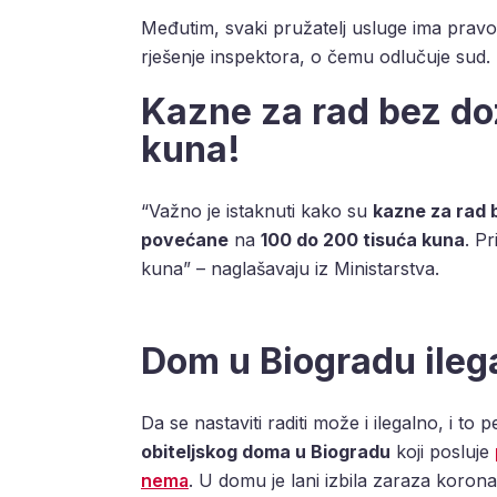
Međutim, svaki pružatelj usluge ima prav
rješenje inspektora, o čemu odlučuje sud.
Kazne za rad bez d
kuna!
“Važno je istaknuti kako su
kazne za rad 
povećane
na
100 do 200 tisuća kuna
. P
kuna” – naglašavaju iz Ministarstva.
Dom u Biogradu ilega
Da se nastaviti raditi može i ilegalno, i to
obiteljskog doma u Biogradu
koji posluje
nema
. U domu je lani izbila zaraza korona