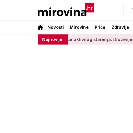
Novosti
Mirovine
Priče
Zdravlje
e i vlage'
Radionice aktivnog starenja: Druženje, tjelovježb
Najnovije: