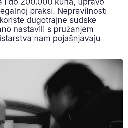
 i do 200.000 kuna, upravo
ilegalnoj praksi. Nepravilnosti
i koriste dugotrajne sudske
no nastavili s pružanjem
nistarstva nam pojašnjavaju