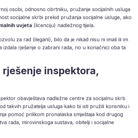
vnoj osobi, odnosno obrtniku, pružanje socijalnih usluga
atnost socijalne skrbi prekid pružanja socijalne usluge, ako
imalnih uvjeta
(licenciju) nadležnog tijela.
olu za rad (ilegani), bilo da je nikad nisu ni imali ili im
a izdala rješenje o zabrani rada, no u konačnici oba ta
 rješenje inspektora,
spektor obavještava nadležne centre za socijalnu skrb
d takvih pružatelja usluga kako bi isti pružili korisniku i
vanja pomoć prilikom pronalaska smještaja kod drugog
va rada, mirovinskoga sustava, obitelji i socijalne