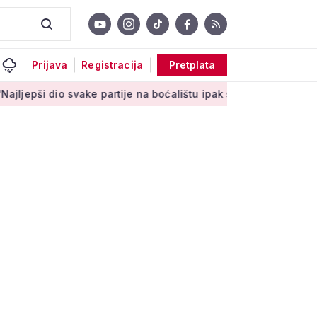
Prijava
Registracija
Pretplata
io svake partije na boćalištu ipak su zajednički trenuci'
Male