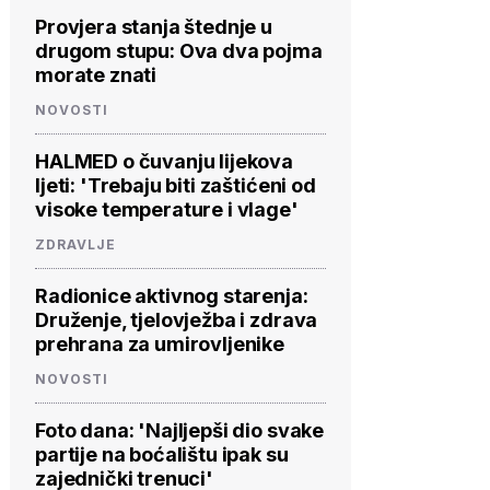
Provjera stanja štednje u
drugom stupu: Ova dva pojma
morate znati
NOVOSTI
HALMED o čuvanju lijekova
ljeti: 'Trebaju biti zaštićeni od
visoke temperature i vlage'
ZDRAVLJE
Radionice aktivnog starenja:
Druženje, tjelovježba i zdrava
prehrana za umirovljenike
NOVOSTI
Foto dana: 'Najljepši dio svake
partije na boćalištu ipak su
zajednički trenuci'