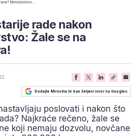
Zašto domovi za starije rade nakon zabrane? Ministarstvo: Žale se na rješenje inspektora!
tarije rade nakon
stvo: Žale se na
a!
22.
Dodajte Mirovina.hr kao željeni izvor na Googleu
nastavljaju poslovati i nakon što
rada? Najkraće rečeno, žale se
 one koji nemaju dozvolu, novčane