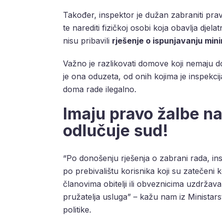
Također, inspektor je dužan zabraniti pra
te narediti fizičkoj osobi koja obavlja djel
nisu pribavili
rješenje o ispunjavanju min
Važno je razlikovati domove koji nemaju dozv
je ona oduzeta, od onih kojima je inspekcij
doma rade ilegalno.
Imaju pravo žalbe na
odlučuje sud!
“Po donošenju rješenja o zabrani rada, in
po prebivalištu korisnika koji su zatečeni ko
članovima obitelji ili obveznicima uzdrža
pružatelja usluga” – kažu nam iz Ministarst
politike.