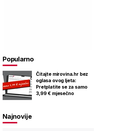
Popularno
Čitajte mirovina.hr bez
oglasa ovog ljeta:
Pretplatite se za samo
3,99 € mjesečno
Najnovije