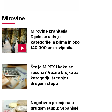
Mirovine
Mirovine branitelja:
Dijele se u dvije
kategorije, a prima ih oko
140.000 umirovljenika
Što je MIREX i kako se
računa? Važna brojka za
kategoriju štednje u
drugom stupu
Negativna promjena u
drugom stupu: Srpanjski