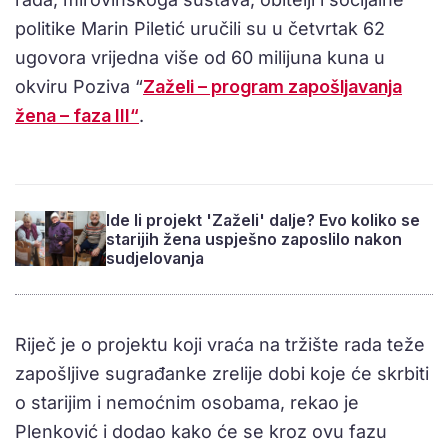
politike Marin Piletić uručili su u četvrtak 62
ugovora vrijedna više od 60 milijuna kuna u
okviru Poziva “
Zaželi – program zapošljavanja
žena – faza III“
.
Ide li projekt 'Zaželi' dalje? Evo koliko se
starijih žena uspješno zaposlilo nakon
sudjelovanja
Riječ je o projektu koji vraća na tržište rada teže
zapošljive sugrađanke zrelije dobi koje će skrbiti
o starijim i nemoćnim osobama, rekao je
Plenković i dodao kako će se kroz ovu fazu