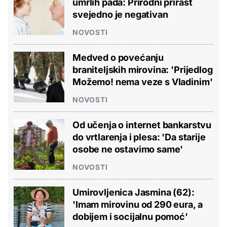
umrlih pada: Prirodni prirast
svejedno je negativan
NOVOSTI
Medved o povećanju
braniteljskih mirovina: 'Prijedlog
Možemo! nema veze s Vladinim'
NOVOSTI
Od učenja o internet bankarstvu
do vrtlarenja i plesa: 'Da starije
osobe ne ostavimo same'
NOVOSTI
Umirovljenica Jasmina (62):
'Imam mirovinu od 290 eura, a
dobijem i socijalnu pomoć'