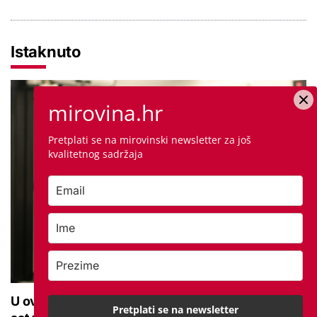
Istaknuto
mirovina.hr
Pretplati se na mirovinski newsletter za još
kvalitetnog sadržaja
U ovoj optici rade najdetaljniji pregled vida, traje
Pretplati se na newsletter