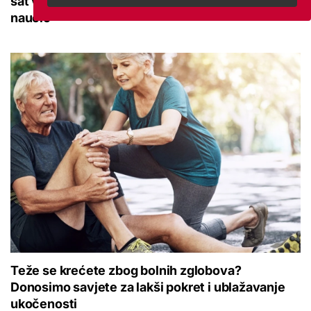
sat vremena: Bila sam na njemu, evo što me
naučio
Teže se krećete zbog bolnih zglobova?
Donosimo savjete za lakši pokret i ublažavanje
ukočenosti