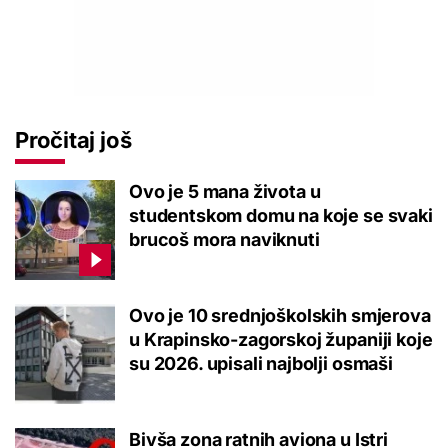
Pročitaj još
Ovo je 5 mana života u
studentskom domu na koje se svaki
brucoš mora naviknuti
Ovo je 10 srednjoškolskih smjerova
u Krapinsko-zagorskoj županiji koje
su 2026. upisali najbolji osmaši
Bivša zona ratnih aviona u Istri