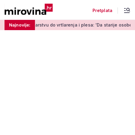
Pretplata
vu do vrtlarenja i plesa: 'Da starije osobe ne ostavimo same'
Najnovije: