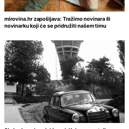
mirovina.hr zapošljava: Tražimo novinara ili
novinarku koji će se pridružiti našem timu