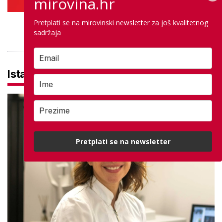
mirovina.hr
Pretplati se na mirovinski newsletter za još kvalitetnog
PROVJERITE PONUDU
sadržaja
Istaknuto
Pretplati se na newsletter