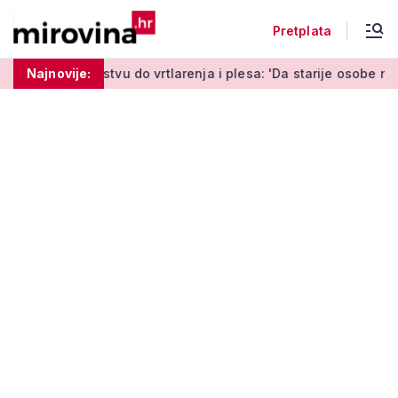
Pretplata
do vrtlarenja i plesa: 'Da starije osobe ne ostavimo same'
Najnovije: