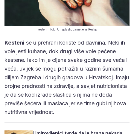
kesteni | foto: Unsplash, Jametlene Reskp
Kesteni
se u prehrani koriste od davnina. Neki ih
vole jesti kuhane, dok drugi više vole pečene
kestene. Iako im je cijena svake godine sve veća i
veća, uvijek se mogu potražiti u raznim šumama
diljem Zagreba i drugih gradova u Hrvatskoj. Imaju
brojne prednosti na zdravlje, a savjet nutricionista
je da se kod izrade slastica s njima ne doda
previše šećera ili maslaca jer se time gubi njihova
nutritivna vrijednost.
Umirovljenici tvrde da je hrana nekada