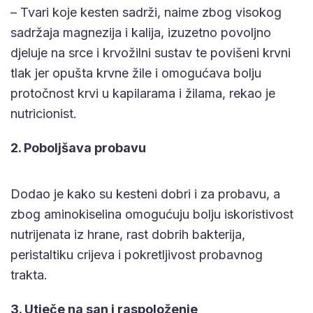
– Tvari koje kesten sadrži, naime zbog visokog
sadržaja magnezija i kalija, izuzetno povoljno
djeluje na srce i krvožilni sustav te povišeni krvni
tlak jer opušta krvne žile i omogućava bolju
protočnost krvi u kapilarama i žilama, rekao je
nutricionist.
2. Poboljšava probavu
Dodao je kako su kesteni dobri i za probavu, a
zbog aminokiselina omogućuju bolju iskoristivost
nutrijenata iz hrane, rast dobrih bakterija,
peristaltiku crijeva i pokretljivost probavnog
trakta.
3. Utječe na san i raspoloženje