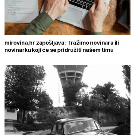
mirovina.hr zapošljava: Tražimo novinara ili
novinarku koji će se pridružiti našem timu