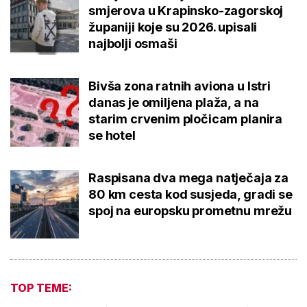
smjerova u Krapinsko-zagorskoj
županiji koje su 2026. upisali
najbolji osmaši
Bivša zona ratnih aviona u Istri
danas je omiljena plaža, a na
starim crvenim pločicam planira
se hotel
Raspisana dva mega natječaja za
80 km cesta kod susjeda, gradi se
spoj na europsku prometnu mrežu
TOP TEME: