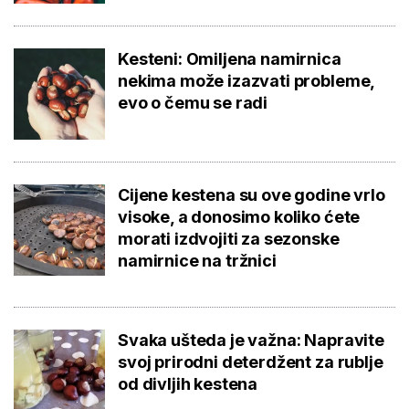
Kesteni: Omiljena namirnica
nekima može izazvati probleme,
evo o čemu se radi
Cijene kestena su ove godine vrlo
visoke, a donosimo koliko ćete
morati izdvojiti za sezonske
namirnice na tržnici
Svaka ušteda je važna: Napravite
svoj prirodni deterdžent za rublje
od divljih kestena