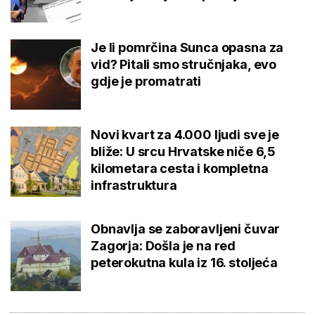
Je li pomrčina Sunca opasna za
vid? Pitali smo stručnjaka, evo
gdje je promatrati
Novi kvart za 4.000 ljudi sve je
bliže: U srcu Hrvatske niče 6,5
kilometara cesta i kompletna
infrastruktura
Obnavlja se zaboravljeni čuvar
Zagorja: Došla je na red
peterokutna kula iz 16. stoljeća