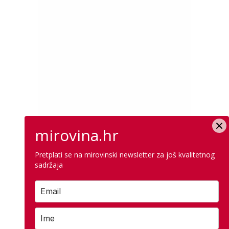
mirovina.hr
Pretplati se na mirovinski newsletter za još kvalitetnog
sadržaja