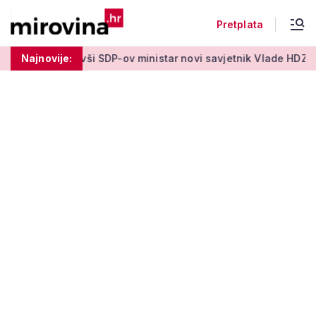
Pretplata
dan'
Najnovije:
Bivši SDP-ov ministar novi savjetnik Vlade HDZ-a: Cilj j