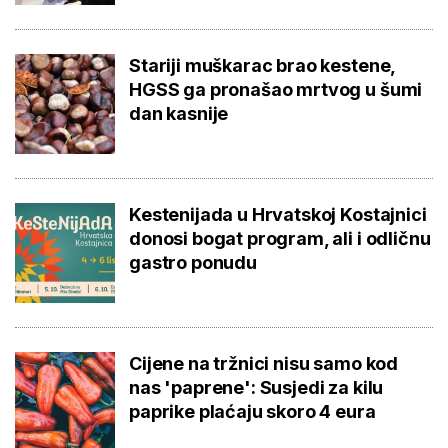
Stariji muškarac brao kestene,
HGSS ga pronašao mrtvog u šumi
dan kasnije
Kestenijada u Hrvatskoj Kostajnici
donosi bogat program, ali i odličnu
gastro ponudu
Cijene na tržnici nisu samo kod
nas 'paprene': Susjedi za kilu
paprike plaćaju skoro 4 eura