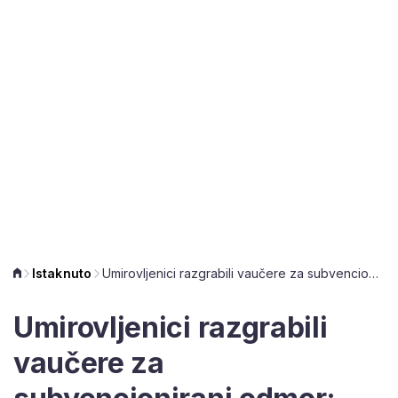
Istaknuto
Umirovljenici razgrabili vaučere za subvencionirani odmor: Žele ići u toplice ili u planine
Umirovljenici razgrabili
vaučere za