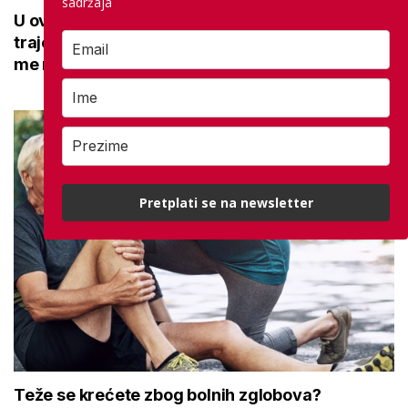
sadržaja
U ovoj optici rade najdetaljniji pregled vida,
traje sat vremena: Bila sam na njemu, evo što
me naučio
Pretplati se na newsletter
Teže se krećete zbog bolnih zglobova?