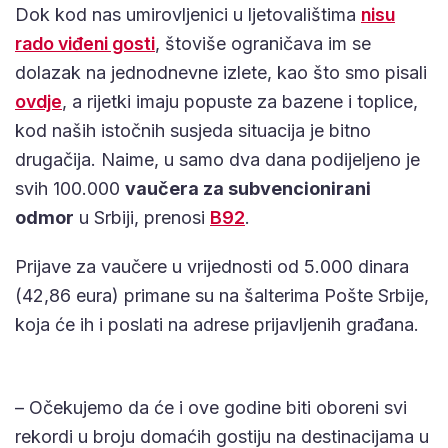
Dok kod nas umirovljenici u ljetovalištima
nisu
rado viđeni gosti
, štoviše ograničava im se
dolazak na jednodnevne izlete, kao što smo pisali
ovdje
, a rijetki imaju popuste za bazene i toplice,
kod naših istočnih susjeda situacija je bitno
drugačija. Naime, u samo dva dana podijeljeno je
svih 100.000
vaučera za subvencionirani
odmor
u Srbiji, prenosi
B92
.
Prijave za vaučere u vrijednosti od 5.000 dinara
(42,86 eura) primane su na šalterima Pošte Srbije,
koja će ih i poslati na adrese prijavljenih građana.
– Očekujemo da će i ove godine biti oboreni svi
rekordi u broju domaćih gostiju na destinacijama u