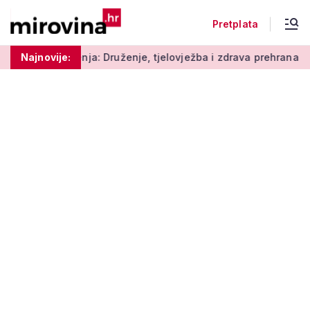
Pretplata
ja: Druženje, tjelovježba i zdrava prehrana za umirovljenike
Najnovije: