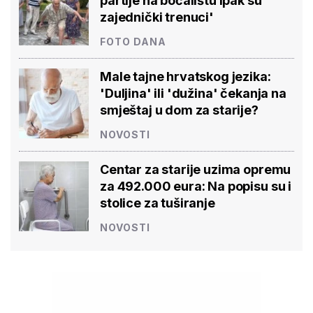
partije na boćalištu ipak su
zajednički trenuci'
FOTO DANA
Male tajne hrvatskog jezika:
'Duljina' ili 'dužina' čekanja na
smještaj u dom za starije?
NOVOSTI
Centar za starije uzima opremu
za 492.000 eura: Na popisu su i
stolice za tuširanje
NOVOSTI