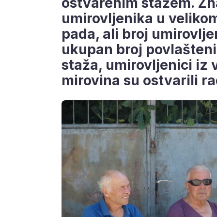
ostvarenim stažem. Zna
umirovljenika u veliko
pada, ali broj umirovlje
ukupan broj povlaštenih
staža, umirovljenici iz
mirovina su ostvarili ra