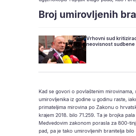
Broj umirovljenih bra
Vrhovni sud kritizi
neovisnost sudbene v
Kad se govori o povlaštenim mirovinama, na
umirovljenika iz godine u godinu raste, iak
primateljima mirovina po Zakonu o hrvats
krajem 2018. bilo 71.259. Ta je brojka pal
Medvedovim zakonom porasla za 800-tinjak
pad, pa je tako umirovljenih branitelja bilo