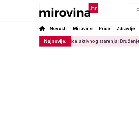
Novosti
Mirovine
Priče
Zdravlje
i vlage'
Radionice aktivnog starenja: Druženje, tjelovježba
Najnovije: