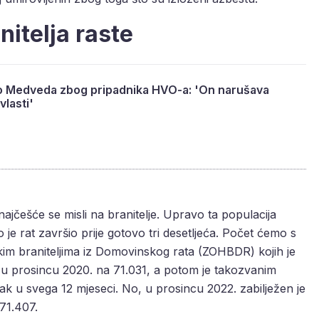
nitelja raste
rao Medveda zbog pripadnika HVO-a: 'On narušava
lasti'
jčešće se misli na branitelje. Upravo ta populacija
o je rat završio prije gotovo tri desetljeća. Počet ćemo s
kim braniteljima iz Domovinskog rata (ZOHBDR) kojih je
a u prosincu 2020. na 71.031, a potom je takozvanim
 u svega 12 mjeseci. No, u prosincu 2022. zabilježen je
 71.407.