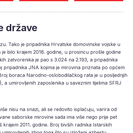
še države
izu. Tako je pripadnika Hrvatske domovinske vojske u
 je bilo krajem 2018. godine, u prosincu prošle godine
ičkih zatvorenika je pao s 3.024 na 2.193, a pripadnika
oj pripadnika JNA kojima je mirovina priznata po općem
Broj boraca Narodno-oslobodilačkog rata je u posljednjih
), a umirovljenih zaposlenika u saveznim tijelima SFRJ
iše nisu na snazi, ali se redovito isplaćuju, varira od
vane saborske mirovine sada ima više nego prije pet
š krajem 2011. godine. Broj bivših radnika Istarskih
 umirovljenih zbog toga što su izloženi azbestu.