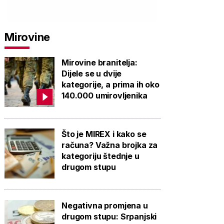
Mirovine
Mirovine branitelja:
Dijele se u dvije
kategorije, a prima ih oko
140.000 umirovljenika
Što je MIREX i kako se
računa? Važna brojka za
kategoriju štednje u
drugom stupu
Negativna promjena u
drugom stupu: Srpanjski