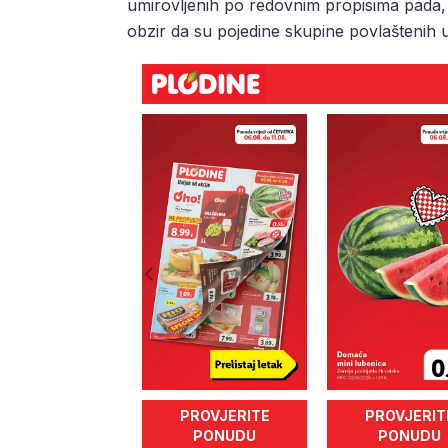
umirovljenih po redovnim propisima pada
obzir da su pojedine skupine povlaštenih u
PROVJERITE
PROVJERIT
PONUDU
PONUDU