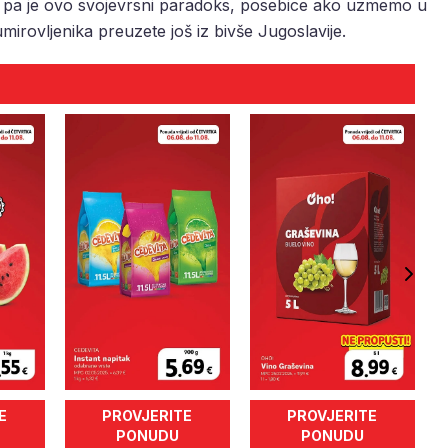
, pa je ovo svojevrsni paradoks, posebice ako uzmemo u
mirovljenika preuzete još iz bivše Jugoslavije.
E
PROVJERITE
PROVJERITE
PONUDU
PONUDU