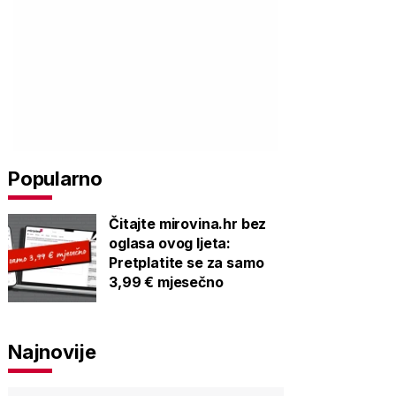
Popularno
Čitajte mirovina.hr bez
oglasa ovog ljeta:
Pretplatite se za samo
3,99 € mjesečno
Najnovije