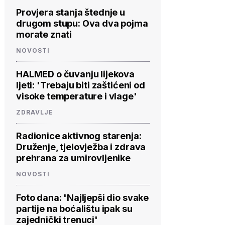
Provjera stanja štednje u
drugom stupu: Ova dva pojma
morate znati
NOVOSTI
HALMED o čuvanju lijekova
ljeti: 'Trebaju biti zaštićeni od
visoke temperature i vlage'
ZDRAVLJE
Radionice aktivnog starenja:
Druženje, tjelovježba i zdrava
prehrana za umirovljenike
NOVOSTI
Foto dana: 'Najljepši dio svake
partije na boćalištu ipak su
zajednički trenuci'