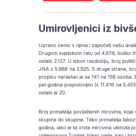
Umirovljenici iz biv
Upravo ćemo s njima i započeti našu anal
Drugom svjetskom ratu od 4.976, koliko ih
ostalo 2.137. U istom razdoblju, broj polit
JNA s 5.988 na 3.925. S druge strane, br
propisu narastao je sa 141 na 158 osoba. 
pet godina prepolovljen (s 11.416 na 5.453
ostalo je 20.
Broj primatelja povlaštenih mirovina, koje v
skupine do skupine. Tako primatelja takoz
godina, iako je ta vrsta mirovina ukinuta jo
ugljenokopa Tupljak blago pada, kao i broj