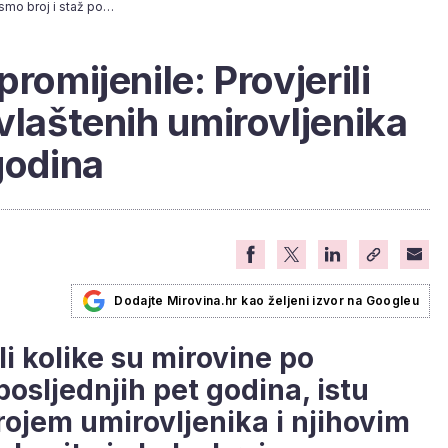
Neke stvari su se promijenile: Provjerili smo broj i staž povlaštenih umirovljenika u posljednjih pet godina
romijenile: Provjerili
vlaštenih umirovljenika
godina
Dodajte Mirovina.hr kao željeni izvor na Googleu
i kolike su mirovine po
osljednjih pet godina, istu
rojem umirovljenika i njihovim