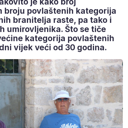
kovito je kako broj
m broju povlaštenih kategorija
nih branitelja raste, pa tako i
 umirovljenika. Što se tiče
 većine kategorija povlaštenih
dni vijek veći od 30 godina.