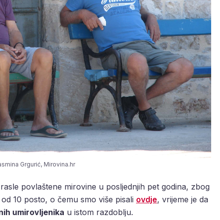
asmina Grgurić, Mirovina.hr
u rasle povlaštene mirovine u posljednjih pet godina, zbog
 od 10 posto, o čemu smo više pisali
ovdje
, vrijeme je da
nih umirovljenika
u istom razdoblju.