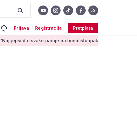
Prijava
Registracija
Pretplata
o svake partije na boćalištu ipak su zajednički trenuci'
Male 