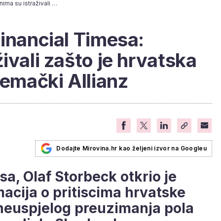
Javio se novinar Financial Timesa: Tjednima su istraživali zašto je hrvatska Vlada pritiskala njemački Allianz
Financial Timesa:
ivali zašto je hrvatska
jemački Allianz
Dodajte Mirovina.hr kao željeni izvor na Googleu
a, Olaf Storbeck otkrio je
acija o pritiscima hrvatske
neuspjelog preuzimanja pola