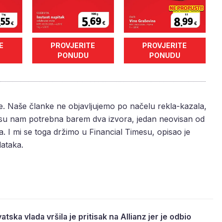
E
PROVJERITE
PROVJERITE
PONUDU
PONUDU
e. Naše članke ne objavljujemo po načelu rekla-kazala,
m su nam potrebna barem dva izvora, jedan neovisan od
a. I mi se toga držimo u Financial Timesu, opisao je
dataka.
atska vlada vršila je pritisak na Allianz jer je odbio