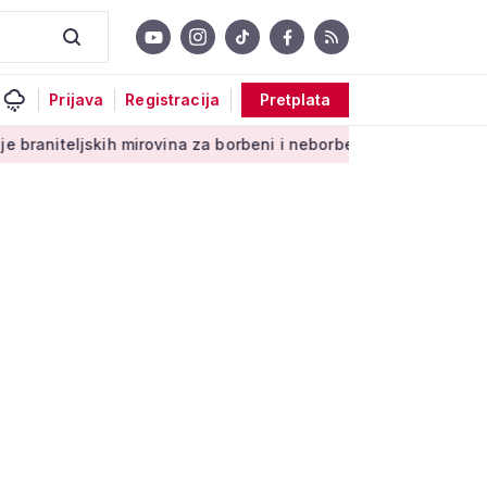
Prijava
Registracija
Pretplata
ih mirovina za borbeni i neborbeni sektor od početka 2027. go