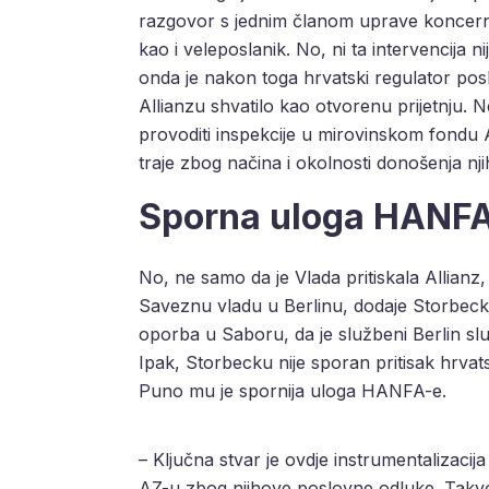
razgovor s jednim članom uprave koncerna 
kao i veleposlanik. No, ni ta intervencija ni
onda je nakon toga hrvatski regulator posl
Allianzu shvatilo kao otvorenu prijetnju. 
provoditi inspekcije u mirovinskom fondu A
traje zbog načina i okolnosti donošenja nj
Sporna uloga HANF
No, ne samo da je Vlada pritiskala Allianz
Saveznu vladu u Berlinu, dodaje Storbeck, 
oporba u Saboru, da je službeni Berlin s
Ipak, Storbecku nije sporan pritisak hrvats
Puno mu je spornija uloga HANFA-e.
– Ključna stvar je ovdje instrumentalizacij
AZ-u zbog njihove poslovne odluke. Takvo