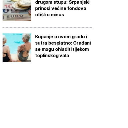
drugom stupu: Srpanjski
prinosi većine fondova
otišli u minus
Kupanje u ovom gradu i
sutra besplatno: Građani
se mogu ohladiti tijekom
toplinskog vala