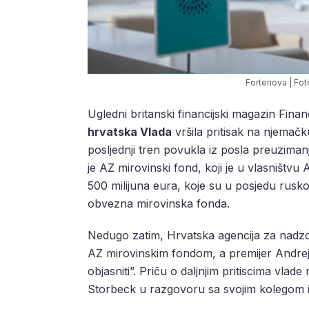
Fortenova | Fo
Ugledni britanski financijski magazin Fina
hrvatska Vlada
vršila pritisak na njemač
posljednji tren povukla iz posla preuzima
je AZ mirovinski fond, koji je u vlasništv
500 milijuna eura, koje su u posjedu rusko
obvezna mirovinska fonda.
Nedugo zatim, Hrvatska agencija za nadzo
AZ mirovinskim fondom, a premijer Andrej 
objasniti”. Priču o daljnjim pritiscima vlade
Storbeck u razgovoru sa svojim kolegom 