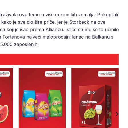
traživala ovu temu u više europskih zemalja. Prikupljali
 kako je sve dio šire priče, jer je Storbeck na ove
a koji je išao prema Allianzu. Ističe da mu se to učinilo
a Fortenova najveći maloprodajni lanac na Balkanu s
45.000 zaposlenih.