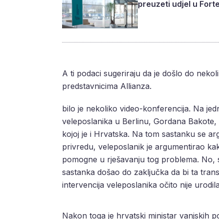
preuzeti udjel u Fort
A ti podaci sugeriraju da je došlo do nekol
predstavnicima Allianza.
bilo je nekoliko video-konferencija. Na jed
veleposlanika u Berlinu, Gordana Bakote, s
kojoj je i Hrvatska. Na tom sastanku se a
privredu, veleposlanik je argumentirao kak
pomogne u rješavanju tog problema. No, s o
sastanka došao do zaključka da bi ta trans
intervencija veleposlanika očito nije urodi
Nakon toga je hrvatski ministar vanjskih