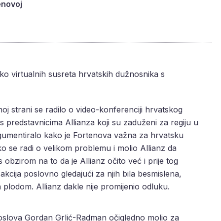
enovoj
iko virtualnih susreta hrvatskih dužnosnika s
noj strani se radilo o video-konferenciji hrvatskog
 predstavnicima Allianza koji su zaduženi za regiju u
rgumentiralo kako je Fortenova važna za hrvatsku
o se radi o velikom problemu i molio Allianz da
bzirom na to da je Allianz očito već i prije tog
akcija poslovno gledajući za njih bila besmislena,
la plodom. Allianz dakle nije promijenio odluku.
 poslova Gordan Grlić-Radman očigledno molio za