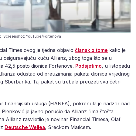
to: Screenshot: YouTube/Fortenova
ncial Times ovog je tjedna objavio
članak o tome
kako je
ku osiguravajuću kuću Allianz, zbog toga što se u
nja 42,5 posto dionica Fortenove.
Podsjetimo
, u listopadu
u Allianza odustao od preuzimanja paketa dionica vrijednog
g Sberbanka. Taj paket su trebala preuzeti sva četiri
r financijskih usluga (HANFA), pokrenula je nadzor nad
Plenković je javno poručio da Allianz “ima štošta
 na Allianz rasvijetlio je novinar Financial Timesa, Olaf
iz
Deutsche Wellea
, Srećkom Matićem.