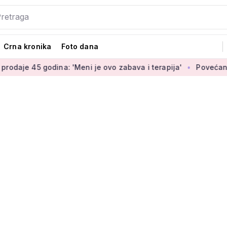
Crna kronika
Foto dana
odina: 'Meni je ovo zabava i terapija'
Povećanje braniteljsk