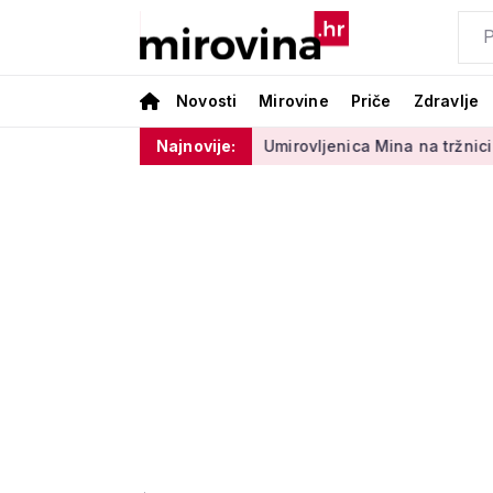
Novosti
Mirovine
Priče
Zdravlje
 sektora 50 centi
Najnovije:
Umirovljenica Mina na tržnici prodaje 45 g