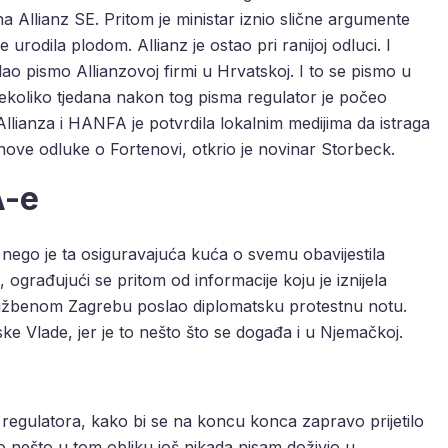
Allianz SE. Pritom je ministar iznio slične argumente
je urodila plodom. Allianz je ostao pri ranijoj odluci. I
ao pismo Allianzovoj firmi u Hrvatskoj. I to se pismo u
Nekoliko tjedana nakon tog pisma regulator je počeo
llianza i HANFA je potvrdila lokalnim medijima da istraga
ihove odluke o Fortenovi, otkrio je novinar Storbeck.
A-e
, nego je ta osiguravajuća kuća o svemu obavijestila
ograđujući se pritom od informacije koju je iznijela
lužbenom Zagrebu poslao diplomatsku protestnu notu.
ke Vlade, jer je to nešto što se događa i u Njemačkoj.
a regulatora, kako bi se na koncu konca zapravo prijetilo
 nešto u tom obliku još nikada nisam doživio u