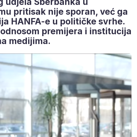
og udjela Sberbanka u
u pritisak nije sporan, već ga
ija HANFA-e u političke svrhe.
odnosom premijera i institucija
ma medijima.