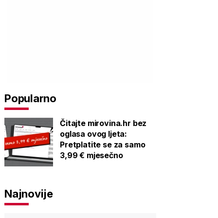
Popularno
Čitajte mirovina.hr bez
oglasa ovog ljeta:
Pretplatite se za samo
3,99 € mjesečno
Najnovije