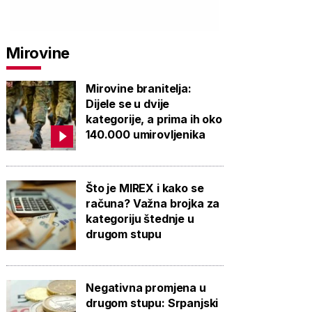
Mirovine
Mirovine branitelja:
Dijele se u dvije
kategorije, a prima ih oko
140.000 umirovljenika
Što je MIREX i kako se
računa? Važna brojka za
kategoriju štednje u
drugom stupu
Negativna promjena u
drugom stupu: Srpanjski