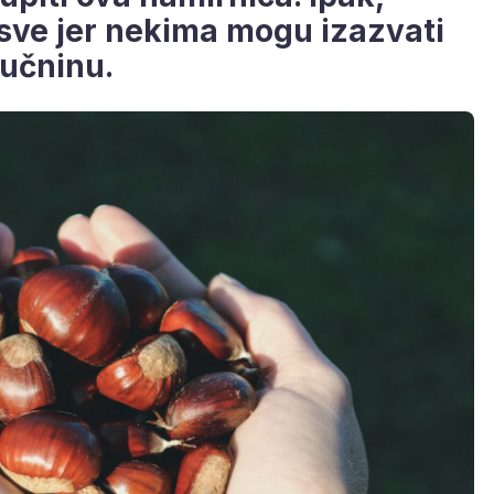
 sve jer nekima mogu izazvati
učninu.