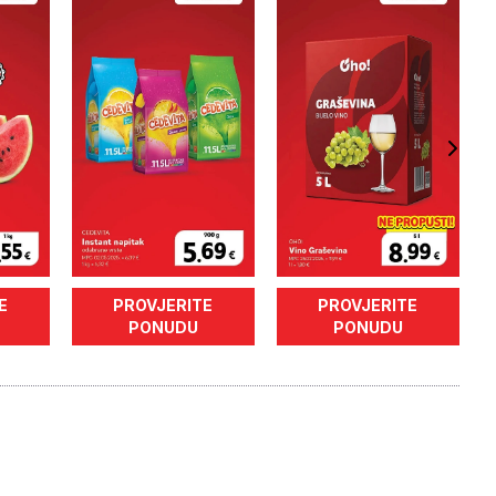
E
PROVJERITE
PROVJERITE
PONUDU
PONUDU