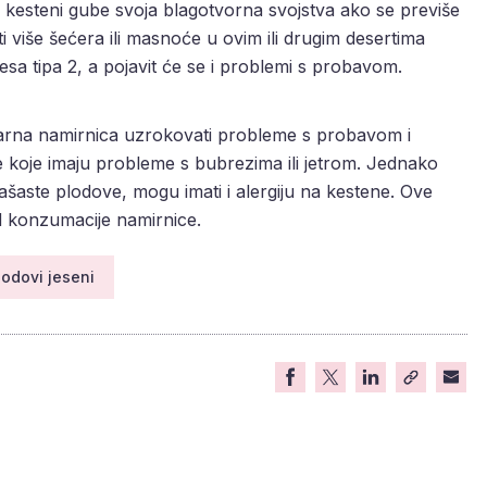
, kesteni gube svoja blagotvorna svojstva ako se previše
i više šećera ili masnoće u ovim ili drugim desertima
esa tipa 2, a pojavit će se i problemi s probavom.
arna namirnica uzrokovati probleme s probavom i
koje imaju probleme s bubrezima ili jetrom. Jednako
rašaste plodove, mogu imati i alergiju na kestene. Ove
d konzumacije namirnice.
lodovi jeseni