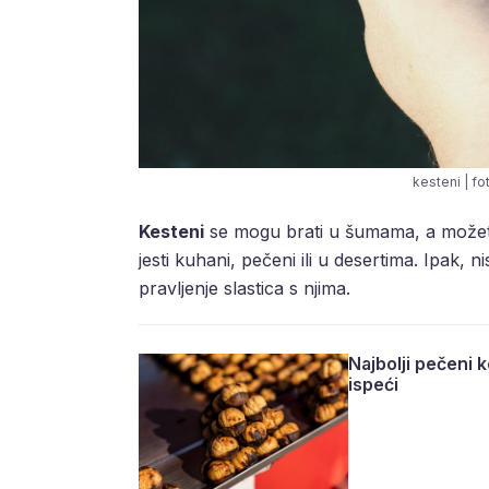
kesteni | f
Kesteni
se mogu brati u šumama, a možete 
jesti kuhani, pečeni ili u desertima. Ipak, 
pravljenje slastica s njima.
Najbolji pečeni 
ispeći