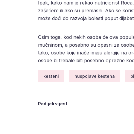
Ipak, kako nam je rekao nutricionist Roca
zašećere ili ako su premasni. Ako se korist
može doći do razvoja bolesti poput dijabet
Osim toga, kod nekih osoba će ova popul
mučninom, a posebno su opasni za osobe 
tako, osobe koje inače imaju alergije na o
osobe bi trebale biti posebno oprezne ko
kesteni
nuspojave kestena
p
Podijeli vijest