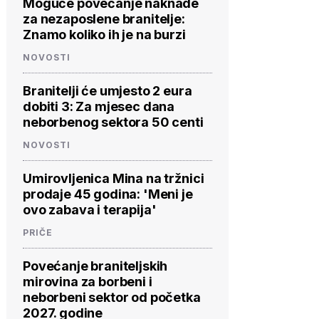
Moguće povećanje naknade
za nezaposlene branitelje:
Znamo koliko ih je na burzi
NOVOSTI
Branitelji će umjesto 2 eura
dobiti 3: Za mjesec dana
neborbenog sektora 50 centi
NOVOSTI
Umirovljenica Mina na tržnici
prodaje 45 godina: 'Meni je
ovo zabava i terapija'
PRIČE
Povećanje braniteljskih
mirovina za borbeni i
neborbeni sektor od početka
2027. godine