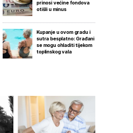
prinosi većine fondova
otišli u minus
Kupanje u ovom gradu i
sutra besplatno: Građani
se mogu ohladiti tijekom
toplinskog vala