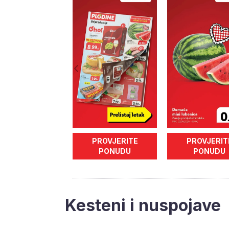
PROVJERITE
PROVJERIT
PONUDU
PONUDU
Kesteni i nuspojave