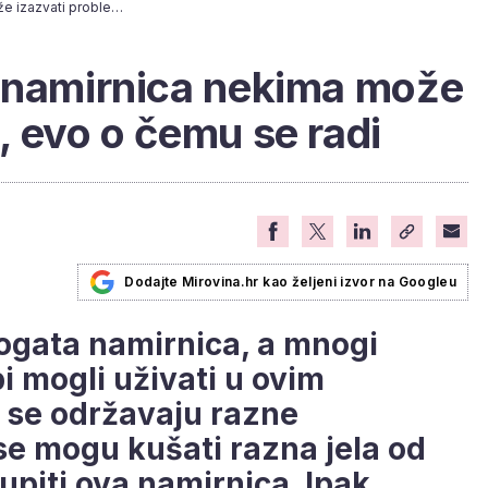
Kesteni: Omiljena namirnica nekima može izazvati probleme, evo o čemu se radi
a namirnica nekima može
, evo o čemu se radi
Dodajte Mirovina.hr kao željeni izvor na Googleu
bogata namirnica, a mnogi
i mogli uživati u ovim
 se održavaju razne
se mogu kušati razna jela od
 kupiti ova namirnica. Ipak,