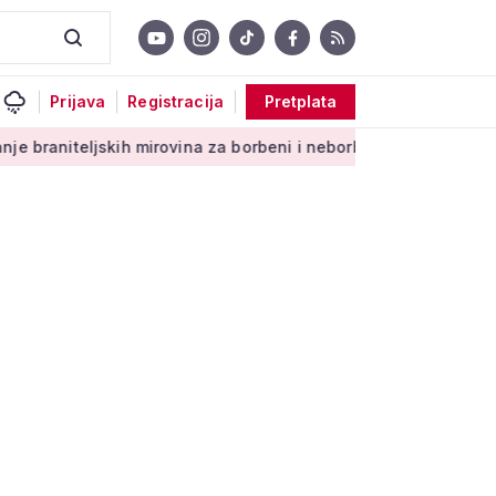
Prijava
Registracija
Pretplata
kih mirovina za borbeni i neborbeni sektor od početka 2027. g