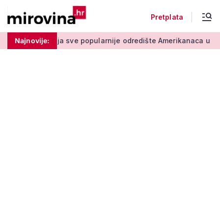
Pretplata
 sve popularnije odredište Amerikanaca u mirovini: Pruža mir i
Najnovije: