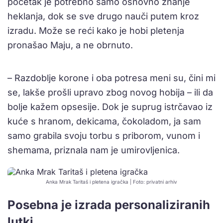
početak je potrebno samo osnovno znanje
heklanja, dok se sve drugo nauči putem kroz
izradu. Može se reći kako je hobi pletenja
pronašao Maju, a ne obrnuto.
– Razdoblje korone i oba potresa meni su, čini mi
se, lakše prošli upravo zbog novog hobija – ili da
bolje kažem opsesije. Dok je suprug istrčavao iz
kuće s hranom, dekicama, čokoladom, ja sam
samo grabila svoju torbu s priborom, vunom i
shemama, priznala nam je umirovljenica.
Anka Mrak Taritaš i pletena igračka | Foto: privatni arhiv
Posebna je izrada personaliziranih
lutki