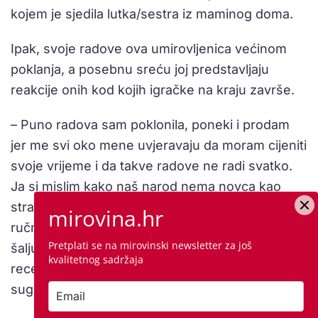
kojem je sjedila lutka/sestra iz maminog doma.
Ipak, svoje radove ova umirovljenica većinom
poklanja, a posebnu sreću joj predstavljaju
reakcije onih kod kojih igračke na kraju završe.
– Puno radova sam poklonila, poneki i prodam
jer me svi oko mene uvjeravaju da moram cijeniti
svoje vrijeme i da takve radove ne radi svatko.
Ja si mislim kako naš narod nema novca kao
stranci koji bez problema odvoje veliku svotu za
mirovina.hr
ručni rad. Osmijeh na dječjem licu, slike koje mi
Pretplati se na mirovinski newsletter za još
šalju sretni vlasnici nove igračke, pozitivne
kvalitetnog sadržaja
recenzije – to je sreća, otkrila nam je
sugovornica.