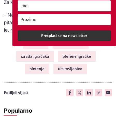
Za kraj smo saznali i koji joj je najdraži predmet.
– Najdraži predmet. Ma to vam je kao da mamu
pitate koje dijete najviše voli, bez obzira koliko ih
je, rekla nam je na kraju.
Pretplati se na newsletter
heklanje
hobi u mirovini
izrada igračaka
pletene igračke
pletenje
umirovljenica
Podijeli vijest
Popularno