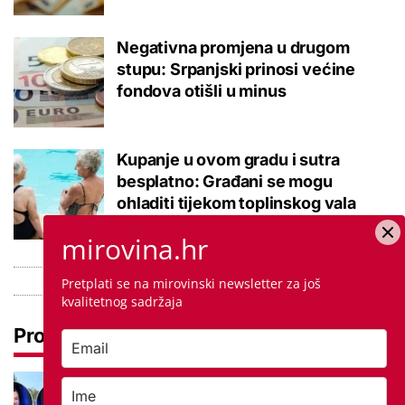
Negativna promjena u drugom
stupu: Srpanjski prinosi većine
fondova otišli u minus
Kupanje u ovom gradu i sutra
besplatno: Građani se mogu
ohladiti tijekom toplinskog vala
mirovina.hr
Pretplati se na mirovinski newsletter za još
kvalitetnog sadržaja
Pročitaj još
Ovo je 5 mana života u
studentskom domu na koje se svaki