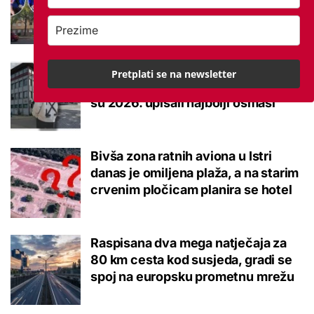
brucoš mora naviknuti
Ovo je 10 srednjoškolskih smjerova
Pretplati se na newsletter
u Krapinsko-zagorskoj županiji koje
su 2026. upisali najbolji osmaši
Bivša zona ratnih aviona u Istri
danas je omiljena plaža, a na starim
crvenim pločicam planira se hotel
Raspisana dva mega natječaja za
80 km cesta kod susjeda, gradi se
spoj na europsku prometnu mrežu