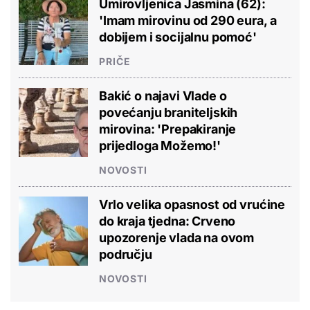
Umirovljenica Jasmina (62):
'Imam mirovinu od 290 eura, a
dobijem i socijalnu pomoć'
PRIČE
Bakić o najavi Vlade o
povećanju braniteljskih
mirovina: 'Prepakiranje
prijedloga Možemo!'
NOVOSTI
Vrlo velika opasnost od vrućine
do kraja tjedna: Crveno
upozorenje vlada na ovom
području
NOVOSTI