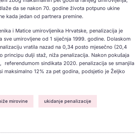
jeni zbog maksimalnih pet godina ranijeg umirovljenja,
dlaže da se nakon 70. godine života potpuno ukine
dine kada jedan od partnera premine.
nika i Matice umirovljenika Hrvatske, penalizacija je
a sve umirovljene od 1 siječnja 1999. godine. Dolaskom
enalizaciju vratila nazad na 0,34 posto mjesečno (20,4
 principu dulji staž, niža penalizacija. Nakon pokušaja
o, referendumom sindikata 2020. penalizacija se smanjila
si maksimalno 12% za pet godina, podsjetio je Željko
niže mirovine
ukidanje penalizacije