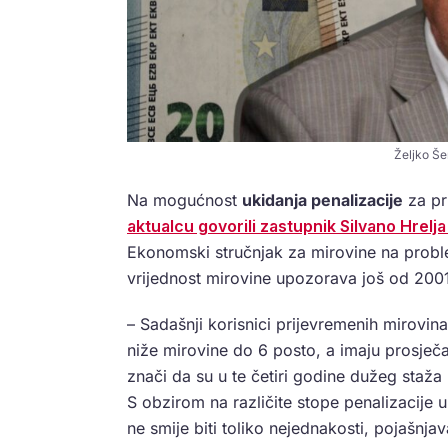
Željko Še
Na mogućnost
ukidanja penalizacije
za pr
aktualcu govorili zastupnik Silvano Hrelja 
Ekonomski stručnjak za mirovine na proble
vrijednost mirovine upozorava još od 2001
– Sadašnji korisnici prijevremenih mirovin
niže mirovine do 6 posto, a imaju prosječan
znači da su u te četiri godine dužeg staža 
S obzirom na različite stope penalizacije
ne smije biti toliko nejednakosti, pojašnjav