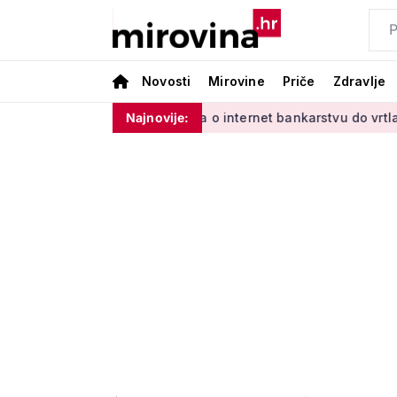
Novosti
Mirovine
Priče
Zdravlje
im'
Od učenja o internet bankarstvu do vrtlarenja i plesa: 
Najnovije: