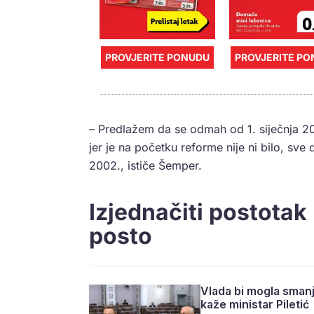
PROVJERITE PONUDU
PROVJERITE P
– Predlažem da se odmah od 1. siječnja 20
jer je na početku reforme nije ni bilo, sv
2002., ističe Šemper.
Izjednačiti postotak
posto
Vlada bi mogla smanj
kaže ministar Piletić