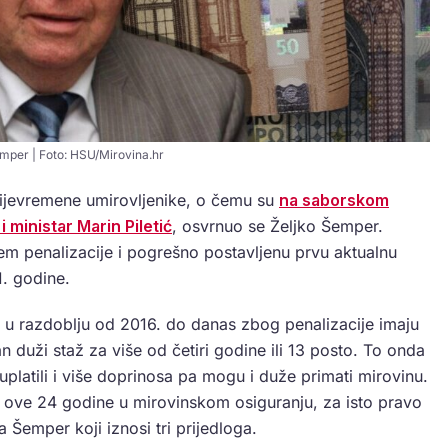
mper | Foto: HSU/Mirovina.hr
ijevremene umirovljenike, o čemu su
na saborskom
i ministar Marin Piletić
, osvrnuo se Željko Šemper.
m penalizacije i pogrešno postavljenu prvu aktualnu
. godine.
a u razdoblju od 2016. do danas zbog penalizacije imaju
 duži staž za više od četiri godine ili 13 posto. To onda
uplatili i više doprinosa pa mogu i duže primati mirovinu.
 u ove 24 godine u mirovinskom osiguranju, za isto pravo
a Šemper koji iznosi tri prijedloga.