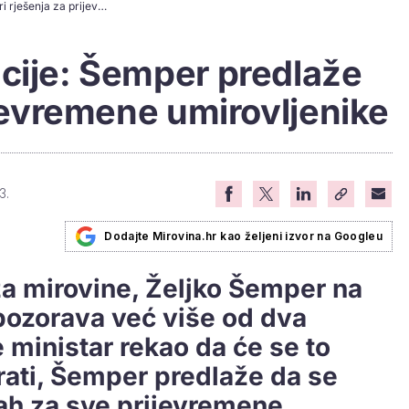
Ukidanje penalizacije: Šemper predlaže tri rješenja za prijevremene umirovljenike
acije: Šemper predlaže
ijevremene umirovljenike
3.
Dodajte Mirovina.hr kao željeni izvor na Googleu
a mirovine, Željko Šemper na
pozorava već više od dva
e ministar rekao da će se to
irati, Šemper predlaže da se
ah za sve prijevremene