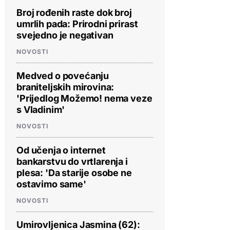
Broj rođenih raste dok broj
umrlih pada: Prirodni prirast
svejedno je negativan
NOVOSTI
Medved o povećanju
braniteljskih mirovina:
'Prijedlog Možemo! nema veze
s Vladinim'
NOVOSTI
Od učenja o internet
bankarstvu do vrtlarenja i
plesa: 'Da starije osobe ne
ostavimo same'
NOVOSTI
Umirovljenica Jasmina (62):