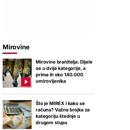
Mirovine
Mirovine branitelja: Dijele
se u dvije kategorije, a
prima ih oko 140.000
umirovljenika
Što je MIREX i kako se
računa? Važna brojka za
kategoriju štednje u
drugom stupu