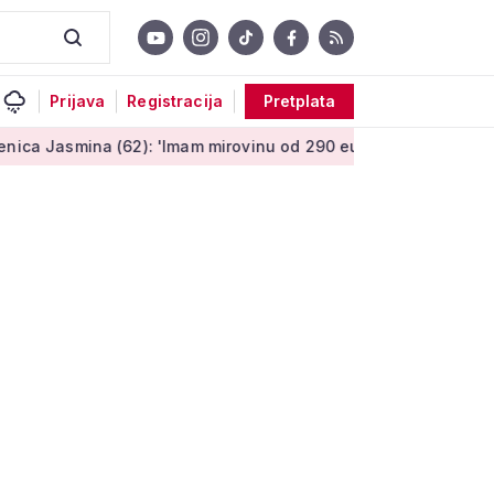
Prijava
Registracija
Pretplata
62): 'Imam mirovinu od 290 eura, a dobijem i socijalnu pomoć'