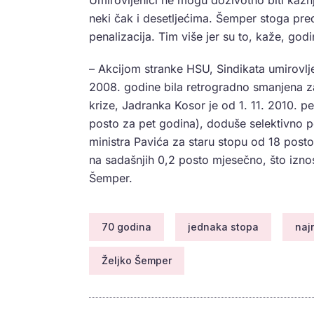
Umirovljenici ne mogu doživotno biti kažn
neki čak i desetljećima. Šemper stoga pre
penalizacija. Tim više jer su to, kaže, go
– Akcijom stranke HSU, Sindikata umirovlje
2008. godine bila retrogradno smanjena z
krize, Jadranka Kosor je od 1. 11. 2010. p
posto za pet godina), doduše selektivno po
ministra Pavića za staru stopu od 18 post
na sadašnjih 0,2 posto mjesečno, što izno
Šemper.
70 godina
jednaka stopa
naj
Željko Šemper