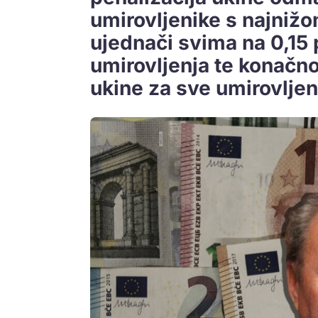
umirovljenike s najniž
ujednači svima na 0,15
umirovljenja te konačno
ukine za sve umirovlje