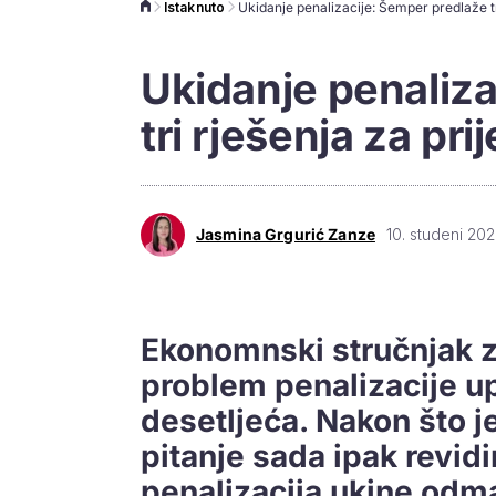
Istaknuto
Ukidanje penaliz
tri rješenja za pr
Jasmina Grgurić Zanze
10. studeni 202
Ekonomnski stručnjak z
problem penalizacije u
desetljeća. Nakon što j
pitanje sada ipak revid
penalizacija ukine odm