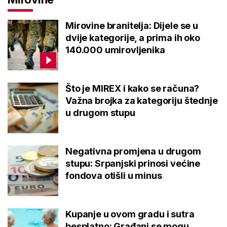
Mirovine branitelja: Dijele se u
dvije kategorije, a prima ih oko
140.000 umirovljenika
Što je MIREX i kako se računa?
Važna brojka za kategoriju štednje
u drugom stupu
Negativna promjena u drugom
stupu: Srpanjski prinosi većine
fondova otišli u minus
Kupanje u ovom gradu i sutra
besplatno: Građani se mogu