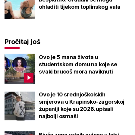
ohladiti tijekom toplinskog vala
Pročitaj još
Ovo je 5 mana života u
studentskom domu na koje se
svaki brucoš mora naviknuti
Ovo je 10 srednjoškolskih
smjerova u Krapinsko-zagorskoj
županiji koje su 2026. upisali
najbolji osmaši
Bivša zona ratnih aviona u Istri