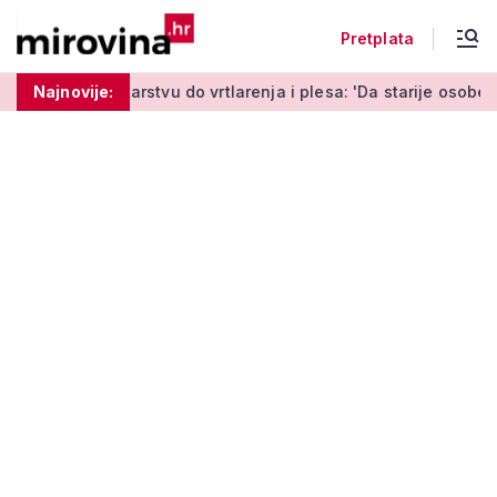
Pretplata
vu do vrtlarenja i plesa: 'Da starije osobe ne ostavimo same'
Najnovije: