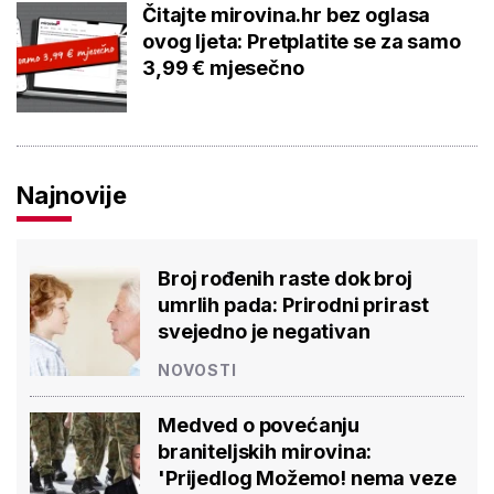
Čitajte mirovina.hr bez oglasa
ovog ljeta: Pretplatite se za samo
3,99 € mjesečno
Najnovije
Broj rođenih raste dok broj
umrlih pada: Prirodni prirast
svejedno je negativan
NOVOSTI
Medved o povećanju
braniteljskih mirovina:
'Prijedlog Možemo! nema veze