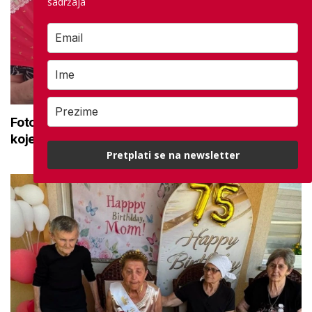
sadržaja
Foto dana: Umirovljenici ručno dekorirali lepeze
koje će ih 'čuvati' od vrućina
Pretplati se na newsletter