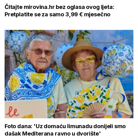
Čitajte mirovina.hr bez oglasa ovog ljeta:
Pretplatite se za samo 3,99 € mjesečno
Foto dana: 'Uz domaću limunadu donijeli smo
dašak Mediterana ravno u dvorište'