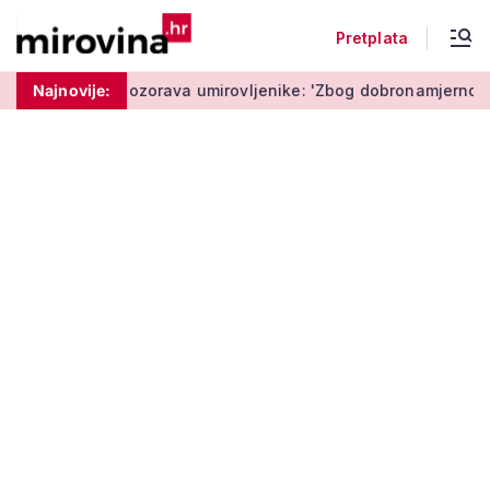
Pretplata
Policija upozorava umirovljenike: 'Zbog dobronamjernosti pos
Najnovije: