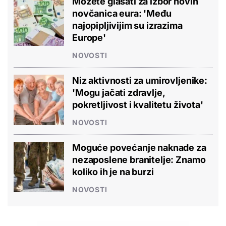
Možete glasati za izbor novih
novčanica eura: 'Među
najopipljivijim su izrazima
Europe'
NOVOSTI
Niz aktivnosti za umirovljenike:
'Mogu jačati zdravlje,
pokretljivost i kvalitetu života'
NOVOSTI
Moguće povećanje naknade za
nezaposlene branitelje: Znamo
koliko ih je na burzi
NOVOSTI