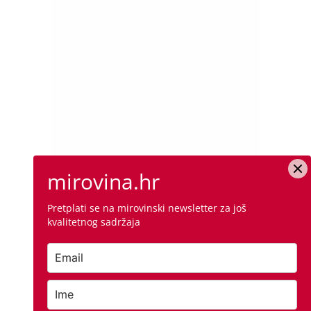
mirovina.hr
Pretplati se na mirovinski newsletter za još
kvalitetnog sadržaja