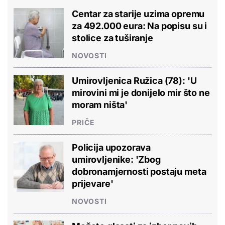
Centar za starije uzima opremu
za 492.000 eura: Na popisu su i
stolice za tuširanje
NOVOSTI
Umirovljenica Ružica (78): 'U
mirovini mi je donijelo mir što ne
moram ništa'
PRIČE
Policija upozorava
umirovljenike: 'Zbog
dobronamjernosti postaju meta
prijevare'
NOVOSTI