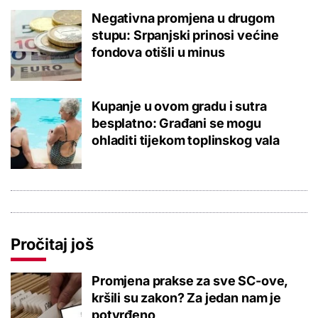
Negativna promjena u drugom
stupu: Srpanjski prinosi većine
fondova otišli u minus
Kupanje u ovom gradu i sutra
besplatno: Građani se mogu
ohladiti tijekom toplinskog vala
Pročitaj još
Promjena prakse za sve SC-ove,
kršili su zakon? Za jedan nam je
potvrđeno