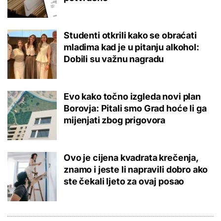
Studenti otkrili kako se obraćati
mladima kad je u pitanju alkohol:
Dobili su važnu nagradu
Evo kako točno izgleda novi plan
Borovja: Pitali smo Grad hoće li ga
mijenjati zbog prigovora
Ovo je cijena kvadrata krečenja,
znamo i jeste li napravili dobro ako
ste čekali ljeto za ovaj posao