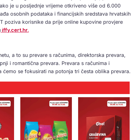
ako je u posljednje vrijeme otkriveno više od 6.000
 krađa osobnih podataka i financijskih sredstava hrvatskih
poziva korisnike da prije online kupovine provjere
u
iffy.cert.hr.
ernetu, a to su prevare s računima, direktorska prevara,
upnji i romantična prevara. Prevara s računima i
 ćemo se fokusirati na potonja tri česta oblika prevara.