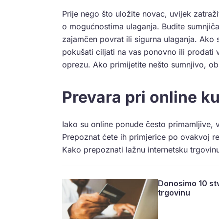
Prije nego što uložite novac, uvijek zatraži
o mogućnostima ulaganja. Budite sumnjič
zajamčen povrat ili sigurna ulaganja. Ako st
pokušati ciljati na vas ponovno ili prodat
oprezu. Ako primijetite nešto sumnjivo, obra
Prevara pri online ku
Iako su online ponude često primamljive, v
Prepoznat ćete ih primjerice po ovakvoj 
Kako prepoznati lažnu internetsku trgovin
Donosimo 10 stv
trgovinu