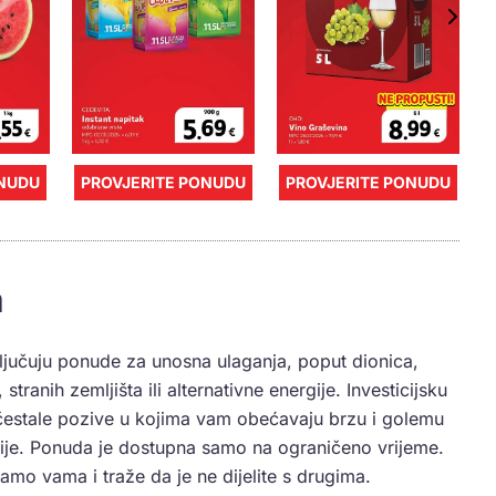
ONUDU
PROVJERITE PONUDU
PROVJERITE PONUDU
a
ključuju ponude za unosna ulaganja, poput dionica,
tranih zemljišta ili alternativne energije. Investicijsku
čestale pozive u kojima vam obećavaju brzu i golemu
icije. Ponuda je dostupna samo na ograničeno vrijeme.
mo vama i traže da je ne dijelite s drugima.