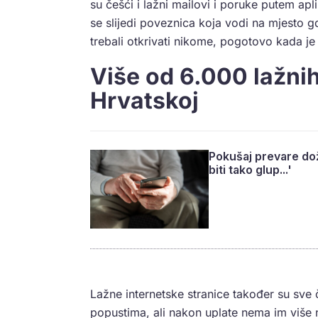
su češći i lažni mailovi i poruke putem apl
se slijedi poveznica koja vodi na mjesto gd
trebali otkrivati nikome, pogotovo kada je
Više od 6.000 lažnih
Hrvatskoj
Pokušaj prevare doži
biti tako glup...'
Lažne internetske stranice također su sve
popustima, ali nakon uplate nema im više ni