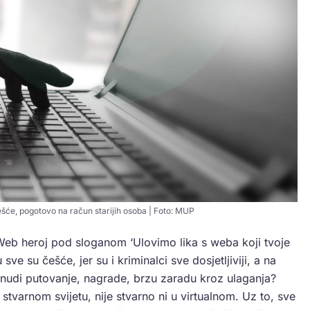
ešće, pogotovo na račun starijih osoba | Foto: MUP
eb heroj pod sloganom ‘Ulovimo lika s weba koji tvoje
 sve su češće, jer su i kriminalci sve dosjetljiviji, a na
 nudi putovanje, nagrade, brzu zaradu kroz ulaganja?
stvarnom svijetu, nije stvarno ni u virtualnom. Uz to, sve