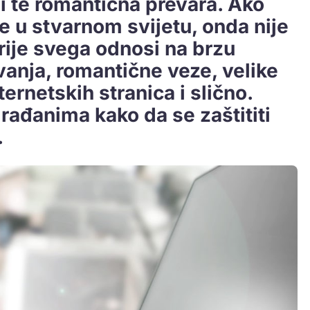
ji te romantična prevara. Ako
 u stvarnom svijetu, onda nije
prije svega odnosi na brzu
anja, romantične veze, velike
ernetskih stranica i slično.
građanima kako da se zaštititi
.