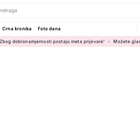
Crna kronika
Foto dana
amjernosti postaju meta prijevare'
Možete glasati za izbor 