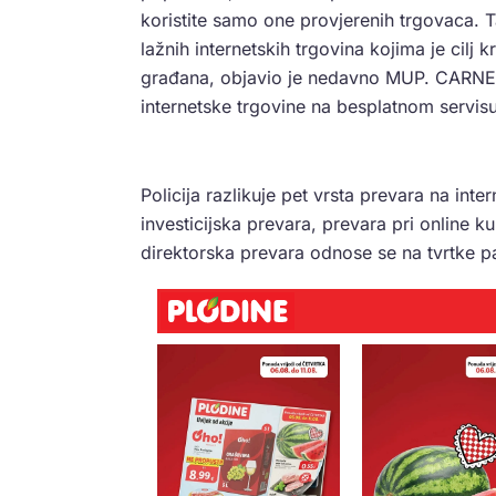
koristite samo one provjerenih trgovaca. T
lažnih internetskih trgovina kojima je cilj
građana, objavio je nedavno MUP. CARNET 
internetske trgovine na besplatnom servis
Policija razlikuje pet vrsta prevara na int
investicijska prevara, prevara pri online k
direktorska prevara odnose se na tvrtke pa