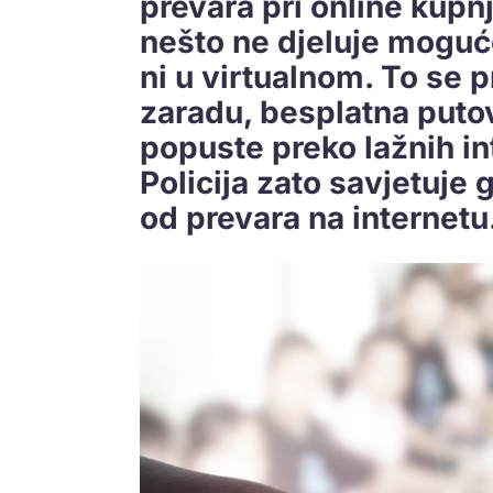
prevara pri online kupn
nešto ne djeluje moguće
ni u virtualnom. To se 
zaradu, besplatna putov
popuste preko lažnih int
Policija zato savjetuje 
od prevara na internetu