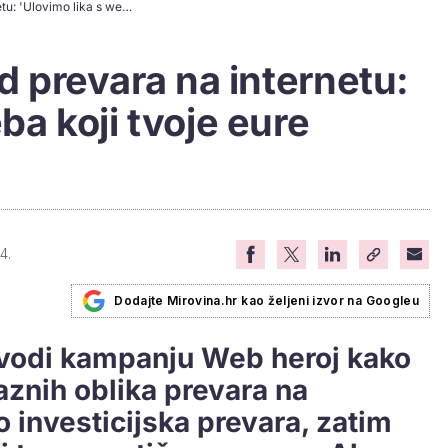
Kako se zaštititi od prevara na internetu: 'Ulovimo lika s weba koji tvoje eure vreba'
od prevara na internetu:
ba koji tvoje eure
4.
Dodajte Mirovina.hr kao željeni izvor na Googleu
odi kampanju Web heroj kako
raznih oblika prevara na
o investicijska prevara, zatim