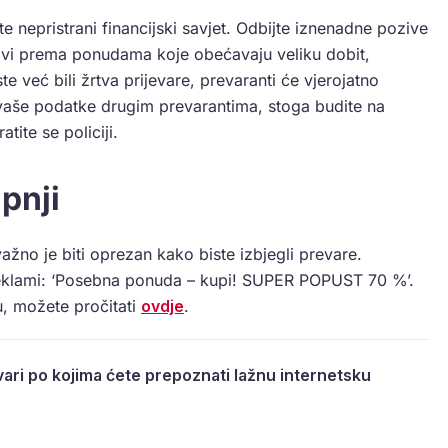
te nepristrani financijski savjet. Odbijte iznenadne pozive
avi prema ponudama koje obećavaju veliku dobit,
e već bili žrtva prijevare, prevaranti će vjerojatno
i vaše podatke drugim prevarantima, stoga budite na
tite se policiji.
pnji
ažno je biti oprezan kako biste izbjegli prevare.
reklami: ‘Posebna ponuda – kupi! SUPER POPUST 70 %’.
u, možete pročitati
ovdje
.
ari po kojima ćete prepoznati lažnu internetsku