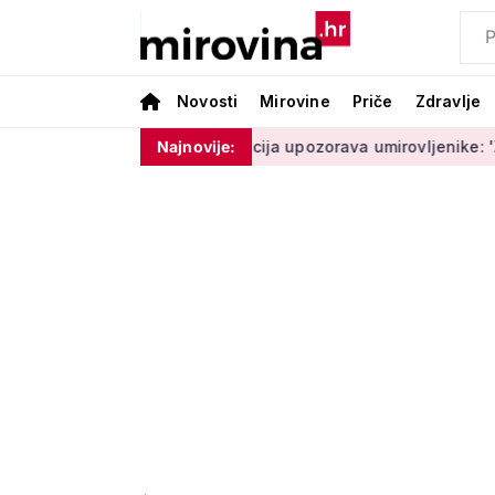
Novosti
Mirovine
Priče
Zdravlje
moram ništa'
Policija upozorava umirovljenike: 'Zbog dobron
Najnovije: