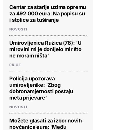
Centar za starije uzima opremu
za 492.000 eura: Na popisu su
i stolice za tuširanje
NOVOSTI
Umirovljenica Ružica (78): 'U
mirovini mi je donijelo mir što
ne moram ništa'
PRIČE
Policija upozorava
umirovljenike: 'Zbog
dobronamjernosti postaju
meta prijevare'
NOVOSTI
Možete glasati za izbor novih
novčanica eura: 'Među