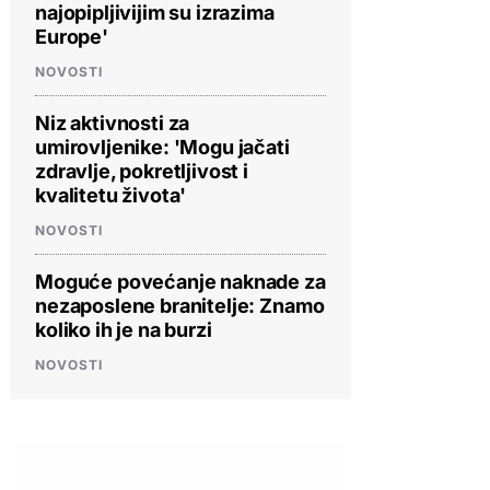
najopipljivijim su izrazima
Europe'
NOVOSTI
Niz aktivnosti za
umirovljenike: 'Mogu jačati
zdravlje, pokretljivost i
kvalitetu života'
NOVOSTI
Moguće povećanje naknade za
nezaposlene branitelje: Znamo
koliko ih je na burzi
NOVOSTI