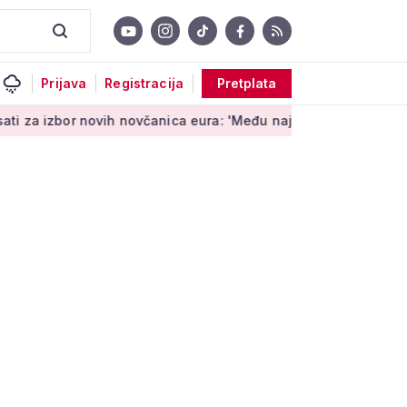
Prijava
Registracija
Pretplata
novih novčanica eura: 'Među najopipljivijim su izrazima Europe