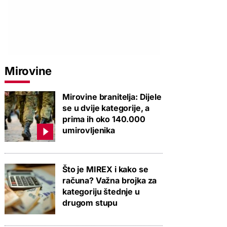
Mirovine
PROVJERITE PONUDU
PROVJERITE PONUDU
PROVJERIT
Mirovine branitelja: Dijele
se u dvije kategorije, a
prima ih oko 140.000
umirovljenika
Što je MIREX i kako se
računa? Važna brojka za
kategoriju štednje u
drugom stupu