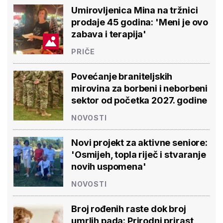
Umirovljenica Mina na tržnici
prodaje 45 godina: 'Meni je ovo
zabava i terapija'
PRIČE
Povećanje braniteljskih
mirovina za borbeni i neborbeni
sektor od početka 2027. godine
NOVOSTI
Novi projekt za aktivne seniore:
'Osmijeh, topla riječ i stvaranje
novih uspomena'
NOVOSTI
Broj rođenih raste dok broj
umrlih pada: Prirodni prirast