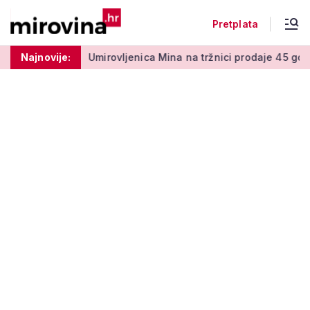
Pretplata
 50 centi
Najnovije:
Umirovljenica Mina na tržnici prodaje 45 godina: '