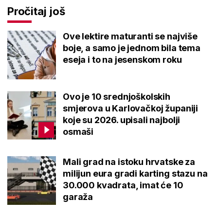
Pročitaj još
Ove lektire maturanti se najviše
boje, a samo je jednom bila tema
eseja i to na jesenskom roku
Ovo je 10 srednjoškolskih
smjerova u Karlovačkoj županiji
koje su 2026. upisali najbolji
osmaši
Mali grad na istoku hrvatske za
milijun eura gradi karting stazu na
30.000 kvadrata, imat će 10
garaža