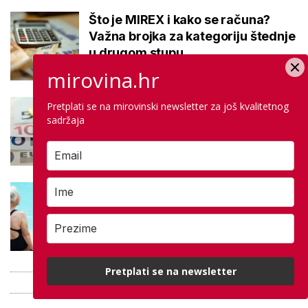
Što je MIREX i kako se računa?
Važna brojka za kategoriju štednje
u drugom stupu
mirovina.hr
Negativna promjena u drugom
Pretplati se na mirovinski newsletter za još kvalitetnog
sadržaja
stupu: Srpanjski prinosi većine
fondova otišli u minus
Kupanje u ovom gradu i sutra
besplatno: Građani se mogu
ohladiti tijekom toplinskog vala
Pretplati se na newsletter