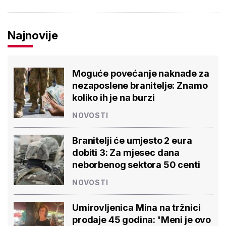
Najnovije
Moguće povećanje naknade za
nezaposlene branitelje: Znamo
koliko ih je na burzi
NOVOSTI
Branitelji će umjesto 2 eura
dobiti 3: Za mjesec dana
neborbenog sektora 50 centi
NOVOSTI
Umirovljenica Mina na tržnici
prodaje 45 godina: 'Meni je ovo