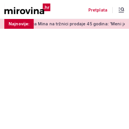
Pretplata
a Mina na tržnici prodaje 45 godina: 'Meni je ovo zabava i tera
Najnovije: