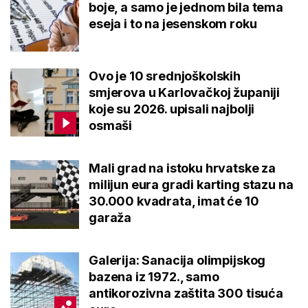
boje, a samo je jednom bila tema
eseja i to na jesenskom roku
Ovo je 10 srednjoškolskih
smjerova u Karlovačkoj županiji
koje su 2026. upisali najbolji
osmaši
Mali grad na istoku hrvatske za
milijun eura gradi karting stazu na
30.000 kvadrata, imat će 10
garaža
Galerija: Sanacija olimpijskog
bazena iz 1972., samo
antikorozivna zaštita 300 tisuća