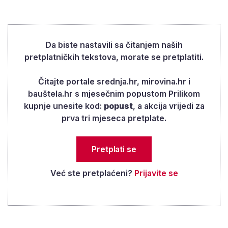
dok ih u privatnim ordinacijama radi 1.007.
Da biste nastavili sa čitanjem naših
pretplatničkih tekstova, morate se pretplatiti.
Čitajte portale srednja.hr, mirovina.hr i
bauštela.hr s mjesečnim popustom Prilikom
kupnje unesite kod:
popust
, a akcija vrijedi za
prva tri mjeseca pretplate.
Pretplati se
Već ste pretplaćeni?
Prijavite se