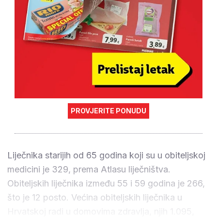
PROVJERITE PONUDU
Liječnika starijih od 65 godina koji su u obiteljskoj
medicini je 329, prema Atlasu liječništva.
Obiteljskih liječnika između 55 i 59 godina je 266,
što je 12 posto. Većina obiteljskih liječnika u
Hrvatskoj radi u domovima zdravlja, njih 1.095,