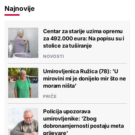
Najnovije
Centar za starije uzima opremu
za 492.000 eura: Na popisu su i
stolice za tuširanje
NOVOSTI
Umirovljenica Ružica (78): 'U
mirovini mi je donijelo mir što ne
moram ništa'
PRIČE
Policija upozorava
umirovljenike: 'Zbog
dobronamjernosti postaju meta
prijevare'