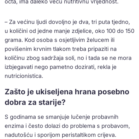
octa, ima daleko veću nutritivnu vrijednost.
– Za većinu ljudi dovoljno je dva, tri puta tjedno,
u količini od jedne manje zdjelice, oko 100 do 150
grama. Kod osoba s osjetljivim želucem ili
povišenim krvnim tlakom treba pripaziti na
količinu zbog sadržaja soli, no i tada se ne mora
izbjegavati nego pametno dozirati, rekla je
nutricionistica.
Zašto je ukiseljena hrana posebno
dobra za starije?
S godinama se smanjuje lučenje probavnih
enzima i često dolazi do problema s probavom,
nadutošću i sporijom peristaltikom crijeva.