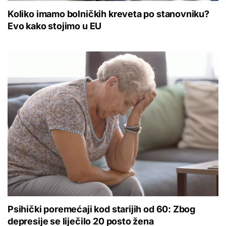
Koliko imamo bolničkih kreveta po stanovniku?
Evo kako stojimo u EU
Psihički poremećaji kod starijih od 60: Zbog
depresije se liječilo 20 posto žena