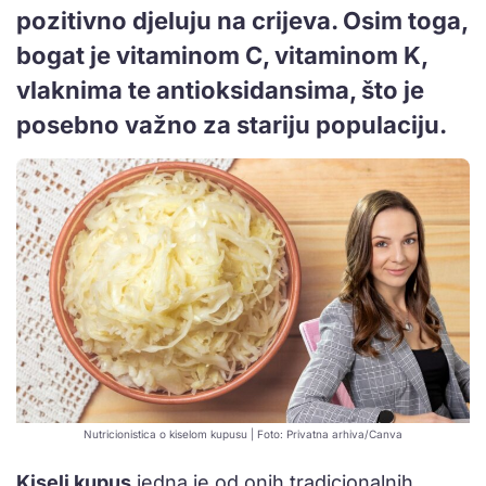
pozitivno djeluju na crijeva. Osim toga,
bogat je vitaminom C, vitaminom K,
vlaknima te antioksidansima, što je
posebno važno za stariju populaciju.
Nutricionistica o kiselom kupusu | Foto: Privatna arhiva/Canva
Kiseli kupus
jedna je od onih tradicionalnih