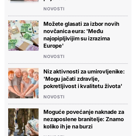
NOVOSTI
Možete glasati za izbor novih
novčanica eura: 'Među
najopipljivijim su izrazima
Europe'
NOVOSTI
Niz aktivnosti za umirovljenike:
'Mogu jačati zdravlje,
pokretljivost i kvalitetu života'
NOVOSTI
Moguće povećanje naknade za
nezaposlene branitelje: Znamo
koliko ih je na burzi