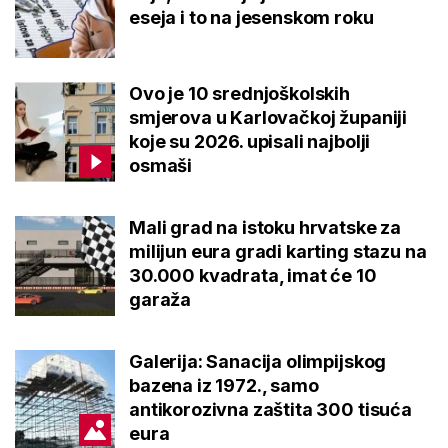
eseja i to na jesenskom roku
Ovo je 10 srednjoškolskih
smjerova u Karlovačkoj županiji
koje su 2026. upisali najbolji
osmaši
Mali grad na istoku hrvatske za
milijun eura gradi karting stazu na
30.000 kvadrata, imat će 10
garaža
Galerija: Sanacija olimpijskog
bazena iz 1972., samo
antikorozivna zaštita 300 tisuća
eura