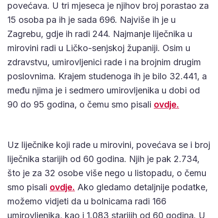
povećava. U tri mjeseca je njihov broj porastao za
15 osoba pa ih je sada 696. Najviše ih je u
Zagrebu, gdje ih radi 244. Najmanje liječnika u
mirovini radi u Ličko-senjskoj županiji. Osim u
zdravstvu, umirovljenici rade i na brojnim drugim
poslovnima. Krajem studenoga ih je bilo 32.441, a
među njima je i sedmero umirovljenika u dobi od
90 do 95 godina, o čemu smo pisali
ovdje.
Uz liječnike koji rade u mirovini, povećava se i broj
liječnika starijih od 60 godina. Njih je pak 2.734,
što je za 32 osobe više nego u listopadu, o čemu
smo pisali
ovdje.
Ako gledamo detaljnije podatke,
možemo vidjeti da u bolnicama radi 166
umirovljenika, kao i 1.083 starijih od 60 godina. U