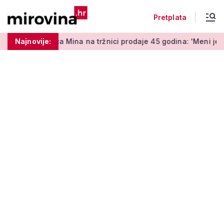
Pretplata
 Mina na tržnici prodaje 45 godina: 'Meni je ovo zabava i terap
Najnovije: