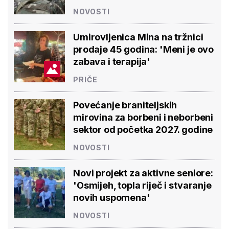
NOVOSTI
Umirovljenica Mina na tržnici
prodaje 45 godina: 'Meni je ovo
zabava i terapija'
PRIČE
Povećanje braniteljskih
mirovina za borbeni i neborbeni
sektor od početka 2027. godine
NOVOSTI
Novi projekt za aktivne seniore:
'Osmijeh, topla riječ i stvaranje
novih uspomena'
NOVOSTI