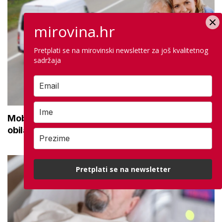
mirovina.hr
Pretplati se na mirovinski newsletter za još kvalitetnog
sadržaja
Mobilna ambulanta stigla i u Istru: Svaki tjedan
obilaze ruralna područja
Pretplati se na newsletter