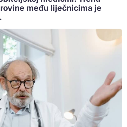
rovine među liječnicima je
.