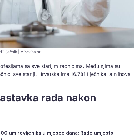
iji liječnik | Mirovina.hr
rofesijama sa sve starijim radnicima. Među njima su i
ečnici sve stariji. Hrvatska ima 16.781 liječnika, a njihova
nastavka rada nakon
.500 umirovljenika u mjesec dana: Rade umjesto
o