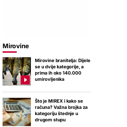
Mirovine
Mirovine branitelja: Dijele
se u dvije kategorije, a
prima ih oko 140.000
umirovljenika
Što je MIREX i kako se
računa? Važna brojka za
kategoriju štednje u
drugom stupu