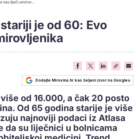
Svaki peti liječnik stariji je od 60: Evo koliko nas liječi umirovljenika
 stariji je od 60: Evo
umirovljenika
Dodajte Mirovina.hr kao željeni izvor na Googleu
e više od 16.000, a čak 20 posto
dina. Od 65 godina starije je više
zuju najnoviji podaci iz Atlasa
je da su liječnici u bolnicama
obiteljskoj medicini. Trend