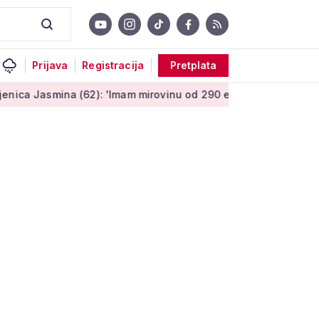
Prijava
Registracija
Pretplata
 (62): 'Imam mirovinu od 290 eura, a dobijem i socijalnu pomoć