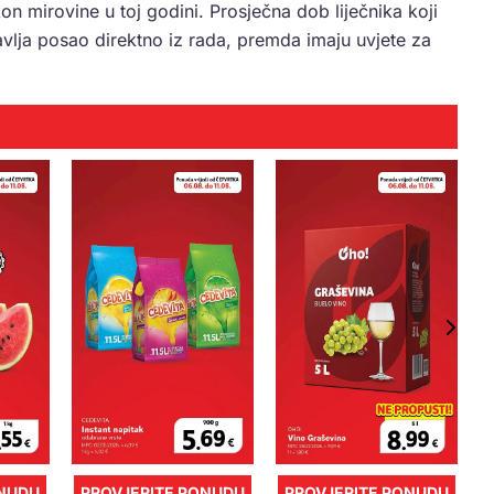
akon mirovine u toj godini. Prosječna dob liječnika koji
tavlja posao direktno iz rada, premda imaju uvjete za
ONUDU
PROVJERITE PONUDU
PROVJERITE PONUDU