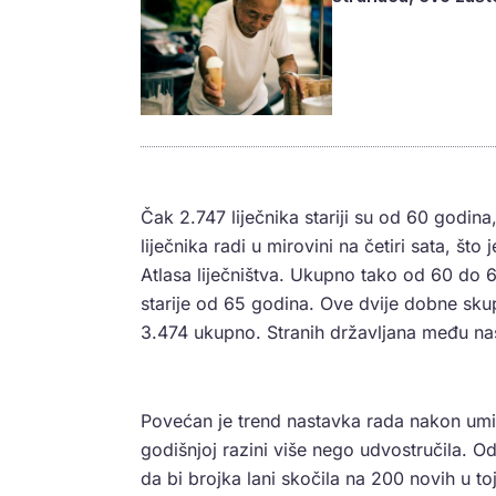
Čak 2.747 liječnika stariji su od 60 godi
liječnika radi u mirovini na četiri sata, št
Atlasa liječništva. Ukupno tako od 60 do 6
starije od 65 godina. Ove dvije dobne sku
3.474 ukupno. Stranih državljana među naši
Povećan je trend nastavka rada nakon umir
godišnjoj razini više nego udvostručila. O
da bi brojka lani skočila na 200 novih u to