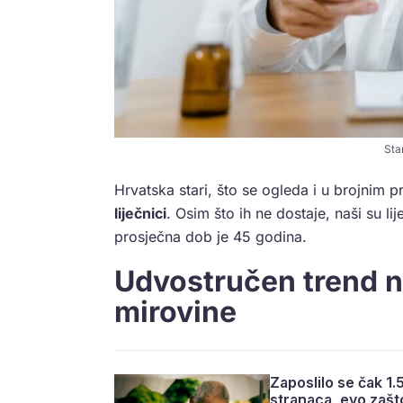
Star
Hrvatska stari, što se ogleda i u brojnim p
liječnici
. Osim što ih ne dostaje, naši su lij
prosječna dob je 45 godina.
Udvostručen trend 
mirovine
Zaposlilo se čak 1
stranaca, evo zašt