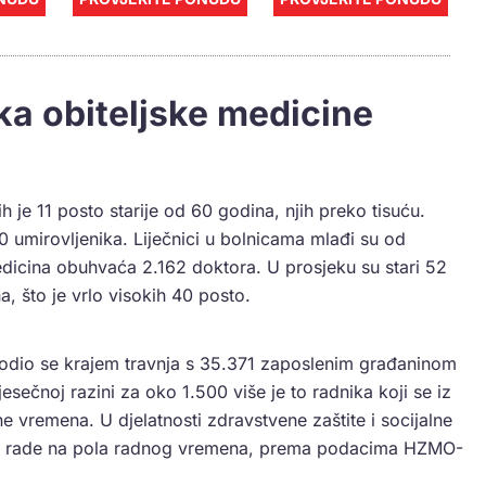
ka obiteljske medicine
h je 11 posto starije od 60 godina, njih preko tisuću.
0 umirovljenika. Liječnici u bolnicama mlađi su od
medicina obuhvaća 2.162 doktora. U prosjeku su stari 52
a, što je vrlo visokih 40 posto.
godio se krajem travnja s 35.371 zaposlenim građaninom
esečnoj razini za oko 1.500 više je to radnika koji se iz
e vremena. U djelatnosti zdravstvene zaštite i socijalne
koji rade na pola radnog vremena, prema podacima HZMO-