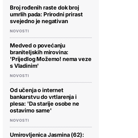
Broj rođenih raste dok broj
umrlih pada: Prirodni prirast
svejedno je negativan
NOVOSTI
Medved o povećanju
braniteljskih mirovina:
'Prijedlog Možemo! nema veze
s Vladinim'
NOVOSTI
Od učenja o internet
bankarstvu do vrtlarenja i
plesa: 'Da starije osobe ne
ostavimo same'
NOVOSTI
Umirovljenica Jasmina (62):