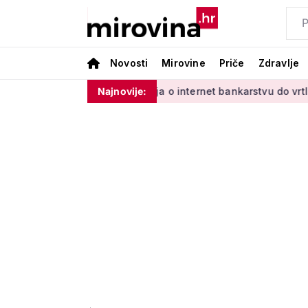
Novosti
Mirovine
Priče
Zdravlje
inim'
Od učenja o internet bankarstvu do vrtlarenja i plesa
Najnovije: