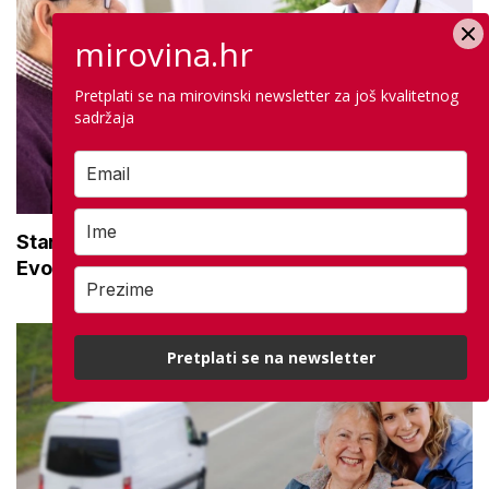
mirovina.hr
Pretplati se na mirovinski newsletter za još kvalitetnog
sadržaja
Stariji ste od 65, ne radite i nemate mirovinu?
Evo kako ostvariti zdravstveno osiguranje
Pretplati se na newsletter