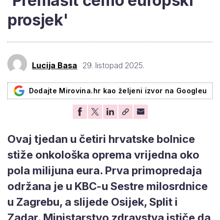
'Premašit ćemo europski
prosjek'
Lucija Basa
29. listopad 2025.
Dodajte Mirovina.hr kao željeni izvor na Googleu
Ovaj tjedan u četiri hrvatske bolnice
stiže onkološka oprema vrijedna oko
pola milijuna eura. Prva primopredaja
održana je u KBC-u Sestre milosrdnice
u Zagrebu, a slijede Osijek, Split i
Zadar. Ministarstvo zdravstva ističe da