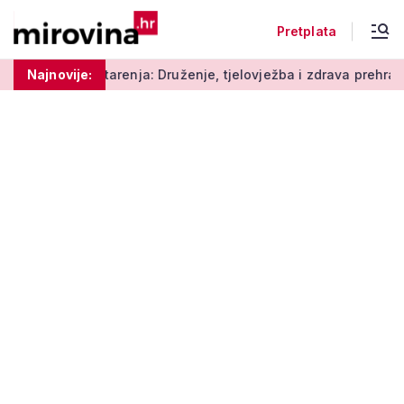
Pretplata
arenja: Druženje, tjelovježba i zdrava prehrana za umirovljeni
Najnovije: