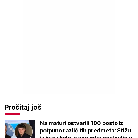
Pročitaj još
Na maturi ostvarili 100 posto iz
potpuno različitih predmeta: Stižu
iz iste škole, a evo gdje nastavljaju