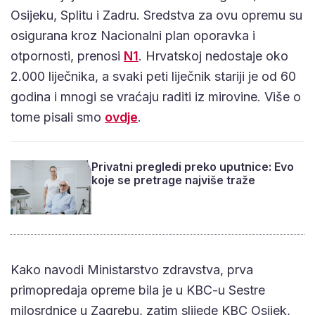
Osijeku, Splitu i Zadru. Sredstva za ovu opremu su
osigurana kroz Nacionalni plan oporavka i
otpornosti, prenosi
N1
. Hrvatskoj nedostaje oko
2.000 liječnika, a svaki peti liječnik stariji je od 60
godina i mnogi se vraćaju raditi iz mirovine. Više o
tome pisali smo
ovdje
.
Privatni pregledi preko uputnice: Evo
koje se pretrage najviše traže
Kako navodi Ministarstvo zdravstva, prva
primopredaja opreme bila je u KBC-u Sestre
milosrdnice u Zagrebu, zatim slijede KBC Osijek,