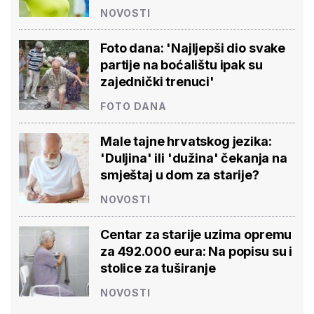
NOVOSTI
Foto dana: 'Najljepši dio svake
partije na boćalištu ipak su
zajednički trenuci'
FOTO DANA
Male tajne hrvatskog jezika:
'Duljina' ili 'dužina' čekanja na
smještaj u dom za starije?
NOVOSTI
Centar za starije uzima opremu
za 492.000 eura: Na popisu su i
stolice za tuširanje
NOVOSTI