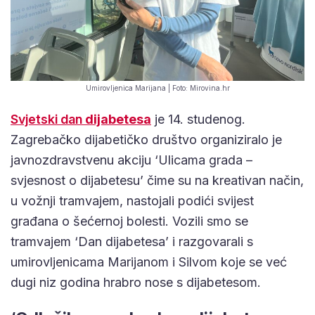
Umirovljenica Marijana | Foto: Mirovina.hr
Svjetski dan
dijabetesa
je 14. studenog.
Zagrebačko dijabetičko društvo organiziralo je
javnozdravstvenu akciju ‘Ulicama grada –
svjesnost o dijabetesu’ čime su na kreativan način,
u vožnji tramvajem, nastojali podići svijest
građana o šećernoj bolesti. Vozili smo se
tramvajem ‘Dan dijabetesa’ i razgovarali s
umirovljenicama Marijanom i Silvom koje se već
dugi niz godina hrabro nose s dijabetesom.