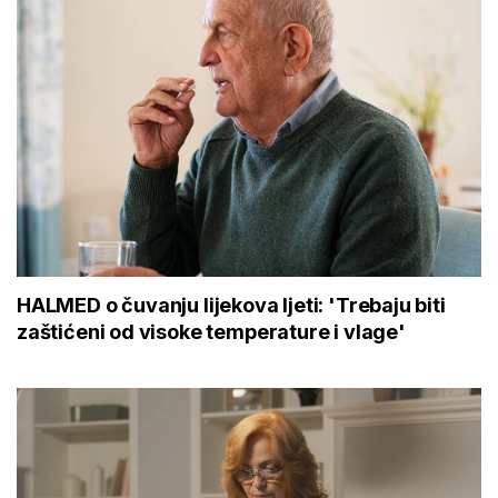
HALMED o čuvanju lijekova ljeti: 'Trebaju biti
zaštićeni od visoke temperature i vlage'