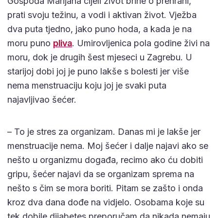
Gospođa Marijana cijeli život brine o prehrani,
prati svoju težinu, a vodi i aktivan život. Vježba
dva puta tjedno, jako puno hoda, a kada je na
moru puno
pliva
. Umirovljenica pola godine živi na
moru, dok je drugih šest mjeseci u Zagrebu. U
starijoj dobi joj je puno lakše s bolesti jer više
nema menstruaciju koju joj je svaki puta
najavljivao šećer.
– To je stres za organizam. Danas mi je lakše jer
menstruacije nema. Moj šećer i dalje najavi ako se
nešto u organizmu događa, recimo ako ću dobiti
gripu, šećer najavi da se organizam sprema na
nešto s čim se mora boriti. Pitam se zašto i onda
kroz dva dana dođe na vidjelo. Osobama koje su
tek dobile dijabetes preporučam da nikada nemaju