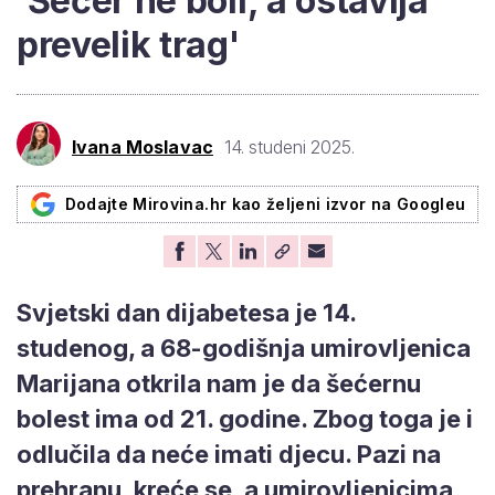
'Šećer ne boli, a ostavlja
prevelik trag'
Ivana Moslavac
14. studeni 2025.
Dodajte Mirovina.hr kao željeni izvor na Googleu
Svjetski dan dijabetesa je 14.
studenog, a 68-godišnja umirovljenica
Marijana otkrila nam je da šećernu
bolest ima od 21. godine. Zbog toga je i
odlučila da neće imati djecu. Pazi na
prehranu, kreće se, a umirovljenicima