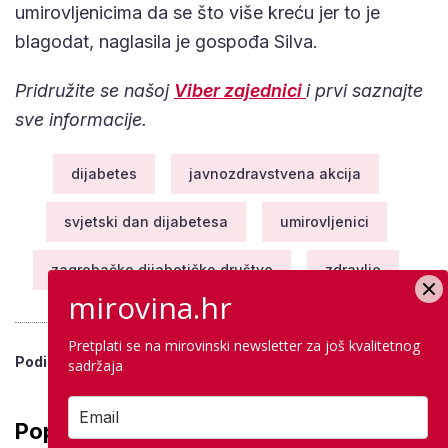
umirovljenicima da se što više kreću jer to je
blagodat, naglasila je gospođa Silva.
Pridružite se našoj
Viber zajednici
i prvi saznajte
sve informacije.
dijabetes
javnozdravstvena akcija
svjetski dan dijabetesa
umirovljenici
zagrebačko dijabetičko društvo
zdravlje
mirovina.hr
Pretplati se na mirovinski newsletter za još kvalitetnog
Podijeli vijest
sadržaja
Popularno