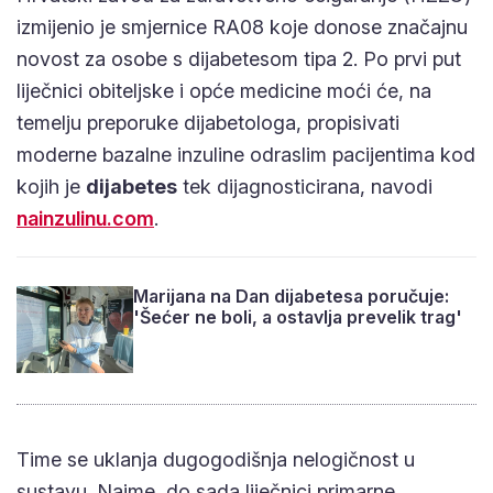
izmijenio je smjernice RA08 koje donose značajnu
novost za osobe s dijabetesom tipa 2. Po prvi put
liječnici obiteljske i opće medicine moći će, na
temelju preporuke dijabetologa, propisivati
moderne bazalne inzuline odraslim pacijentima kod
kojih je
dijabetes
tek dijagnosticirana, navodi
nainzulinu.com
.
Marijana na Dan dijabetesa poručuje:
'Šećer ne boli, a ostavlja prevelik trag'
Time se uklanja dugogodišnja nelogičnost u
sustavu. Naime, do sada liječnici primarne