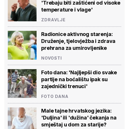
'Trebaju biti zaštićeni od visoke
temperature i vlage'
ZDRAVLJE
Radionice aktivnog starenja:
Druženje, tjelovježba i zdrava
prehrana za umirovljenike
NOVOSTI
Foto dana: 'Najljepši dio svake
partije na boćalištu ipak su
zajednički trenuci'
FOTO DANA
Male tajne hrvatskog jezika:
'Duljina' ili 'dužina' čekanja na
smještaj u dom za starije?