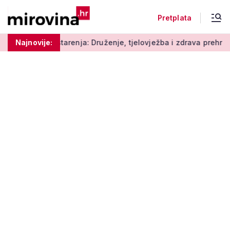
Pretplata
arenja: Druženje, tjelovježba i zdrava prehrana za umirovljeni
Najnovije: