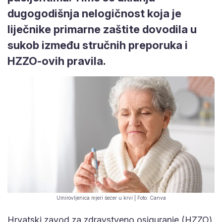
dugogodišnja nelogičnost koja je
liječnike primarne zaštite dovodila u
sukob između stručnih preporuka i
HZZO-ovih pravila.
Umirovljenica mjeri šećer u krvi | Foto: Canva
Hrvatski zavod za zdravstveno osiguranje (HZZO)