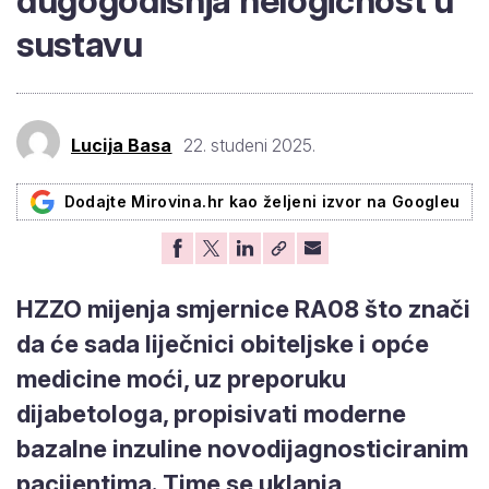
dugogodišnja nelogičnost u
sustavu
Lucija Basa
22. studeni 2025.
Dodajte Mirovina.hr kao željeni izvor na Googleu
HZZO mijenja smjernice RA08 što znači
da će sada liječnici obiteljske i opće
medicine moći, uz preporuku
dijabetologa, propisivati moderne
bazalne inzuline novodijagnosticiranim
pacijentima. Time se uklanja