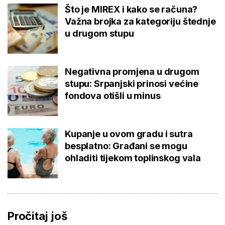
Što je MIREX i kako se računa?
Važna brojka za kategoriju štednje
u drugom stupu
Negativna promjena u drugom
stupu: Srpanjski prinosi većine
fondova otišli u minus
Kupanje u ovom gradu i sutra
besplatno: Građani se mogu
ohladiti tijekom toplinskog vala
Pročitaj još