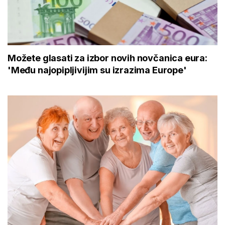
Možete glasati za izbor novih novčanica eura:
'Među najopipljivijim su izrazima Europe'