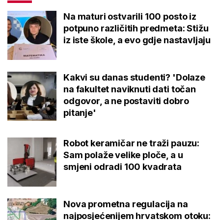
Na maturi ostvarili 100 posto iz
potpuno različitih predmeta: Stižu
iz iste škole, a evo gdje nastavljaju
Kakvi su danas studenti? 'Dolaze
na fakultet naviknuti dati točan
odgovor, a ne postaviti dobro
pitanje'
Robot keramičar ne traži pauzu:
Sam polaže velike ploče, a u
smjeni odradi 100 kvadrata
Nova prometna regulacija na
najposjećenijem hrvatskom otoku: