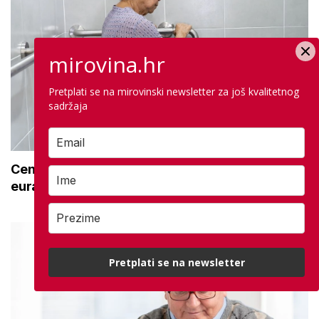
mirovina.hr
Pretplati se na mirovinski newsletter za još kvalitetnog
sadržaja
Centar za starije uzima opremu za 492.000
eura: Na popisu su i stolice za tuširanje
Pretplati se na newsletter