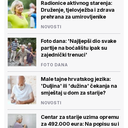
Radionice aktivnog starenja:
Druženje, tjelovježba i zdrava
prehrana za umirovljenike
NOVOSTI
Foto dana: 'Najljepši dio svake
partije na boćalištu ipak su
zajednički trenuci'
FOTO DANA
Male tajne hrvatskog jezika:
'Duljina' ili 'dužina' čekanja na
smještaj u dom za starije?
NOVOSTI
Centar za starije uzima opremu
za 492.000 eura: Na popisu su i