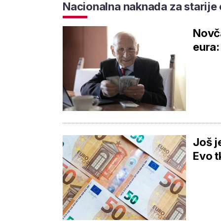
Nacionalna naknada za starije
Novča
eura:
Još j
Evo t