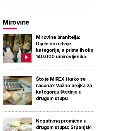
Mirovine
Mirovine branitelja:
Dijele se u dvije
kategorije, a prima ih oko
140.000 umirovljenika
Što je MIREX i kako se
računa? Važna brojka za
kategoriju štednje u
drugom stupu
Negativna promjena u
drugom stupu: Srpanjski