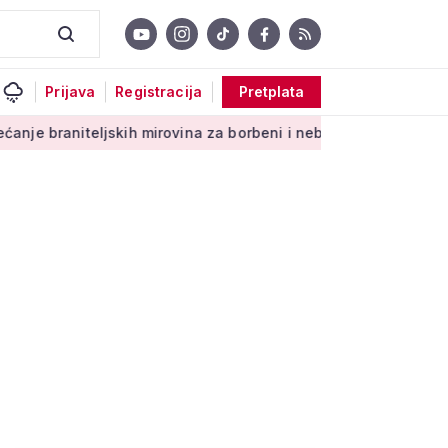
Prijava
Registracija
Pretplata
teljskih mirovina za borbeni i neborbeni sektor od početka 20