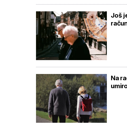
Još j
račun
Na ra
umiro