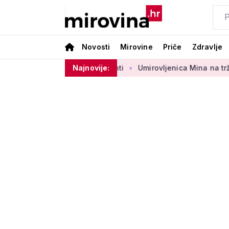
Novosti
Mirovine
Priče
Zdravlje
rbenog sektora 50 centi
Najnovije:
Umirovljenica Mina na tržnici prodaj