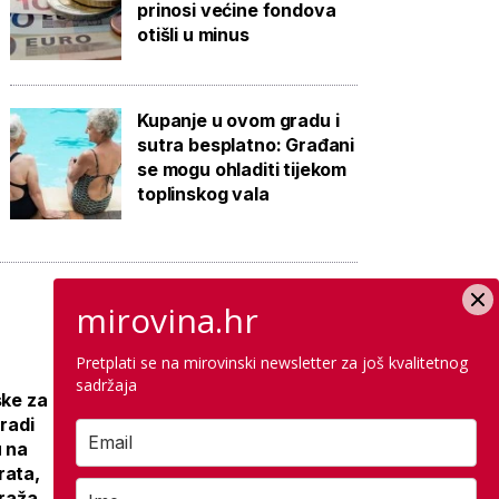
prinosi većine fondova
otišli u minus
Kupanje u ovom gradu i
sutra besplatno: Građani
se mogu ohladiti tijekom
toplinskog vala
mirovina.hr
Pretplati se na mirovinski newsletter za još kvalitetnog
Galerija: Sanacija
sadržaja
ske za
olimpijskog
gradi
bazena iz 1972.,
u na
samo
rata,
antikorozivna
araža
zaštita 300 tisuća