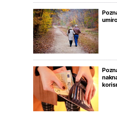
Pozna
umiro
Pozna
nakna
koris