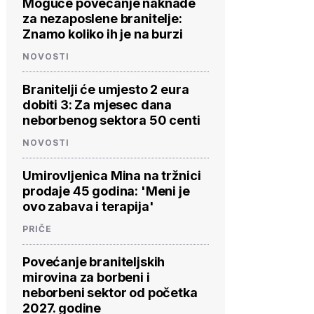
Moguće povećanje naknade
za nezaposlene branitelje:
Znamo koliko ih je na burzi
NOVOSTI
Branitelji će umjesto 2 eura
dobiti 3: Za mjesec dana
neborbenog sektora 50 centi
NOVOSTI
Umirovljenica Mina na tržnici
prodaje 45 godina: 'Meni je
ovo zabava i terapija'
PRIČE
Povećanje braniteljskih
mirovina za borbeni i
neborbeni sektor od početka
2027. godine