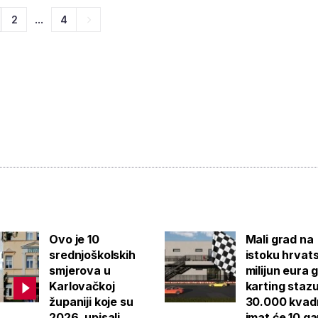
...
2
4
Ovo je 10
Mali grad na
srednjoškolskih
istoku hrvat
smjerova u
milijun eura 
Karlovačkoj
karting staz
županiji koje su
30.000 kvad
2026. upisali
imat će 10 g