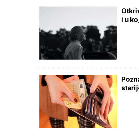
Otkri
i u k
Pozna
stari