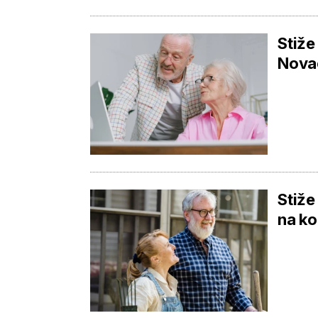
Stiže
Novac
Stiže
na ko