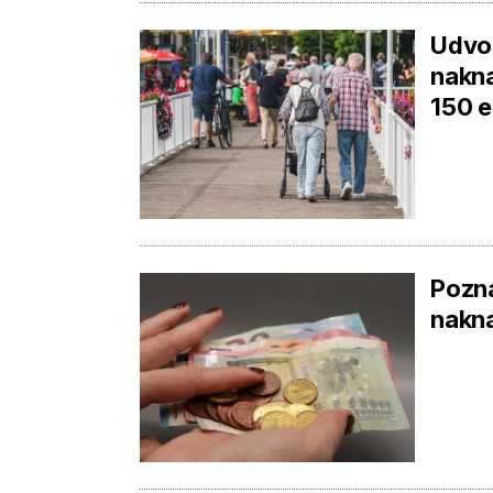
Udvos
nakna
150 e
Pozna
nakna