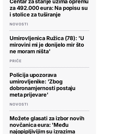
Centar za starije uzima opremu
za 492.000 eura: Na popisu su
i stolice za tuširanje
NOVOSTI
Umirovljenica Ružica (78): 'U
mirovini mi je donijelo mir što
ne moram ništa'
PRIČE
Policija upozorava
umirovljenike: 'Zbog
dobronamjernosti postaju
meta prijevare'
NOVOSTI
Možete glasati za izbor novih
novčanica eura: 'Među
najopipljivijim su izrazima