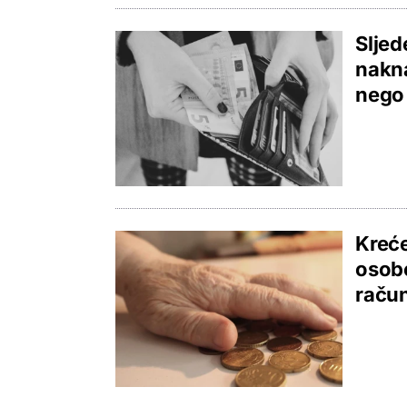
Sljed
nakna
nego 
Kreće
osobe
raču