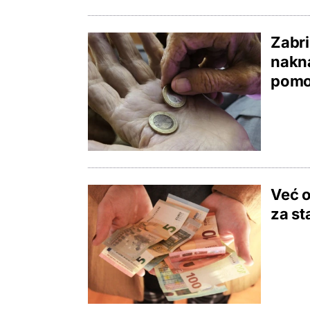
Zabri
nakna
pomoć
Već o
za st