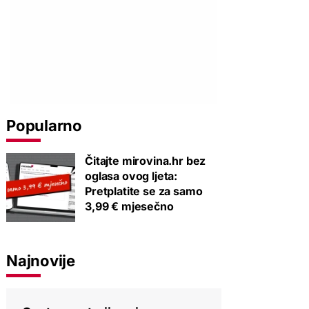
Popularno
Čitajte mirovina.hr bez
oglasa ovog ljeta:
Pretplatite se za samo
3,99 € mjesečno
Najnovije