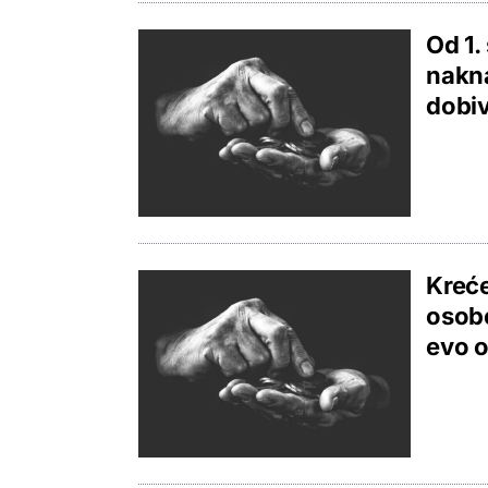
Od 1.
nakna
dobi
Kreće
osobe
evo o