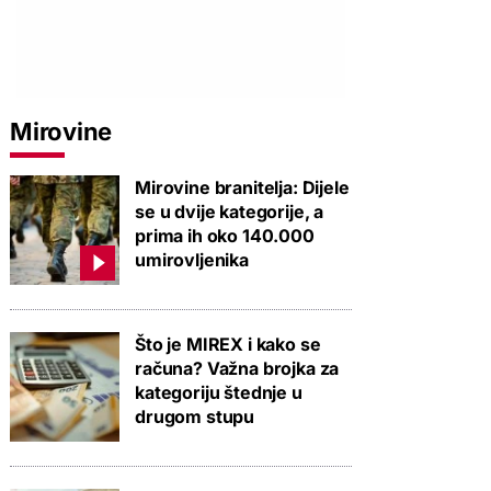
Mirovine
Mirovine branitelja: Dijele
se u dvije kategorije, a
prima ih oko 140.000
umirovljenika
Što je MIREX i kako se
računa? Važna brojka za
kategoriju štednje u
drugom stupu