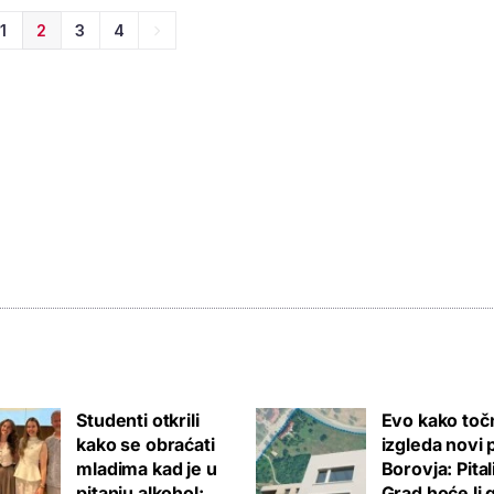
1
2
3
4
Studenti otkrili
Evo kako toč
kako se obraćati
izgleda novi 
mladima kad je u
Borovja: Pita
pitanju alkohol:
Grad hoće li 