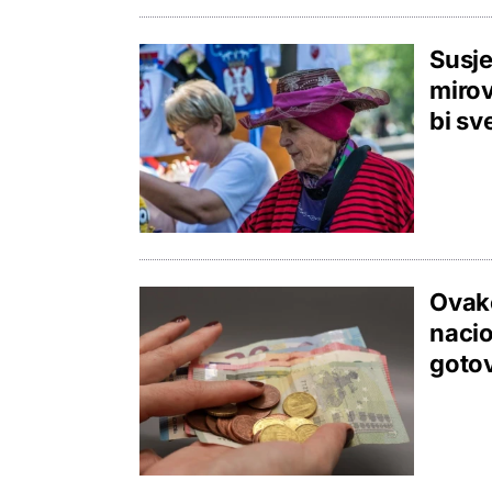
Susje
mirov
bi sv
Ovako
nacio
gotov