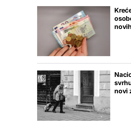
Kreće
osobe
novih
Nacio
svrhu
novi