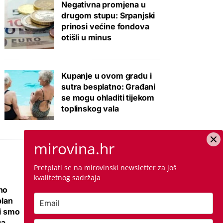
Negativna promjena u
drugom stupu: Srpanjski
prinosi većine fondova
otišli u minus
Kupanje u ovom gradu i
sutra besplatno: Građani
se mogu ohladiti tijekom
toplinskog vala
mirovina.hr
Pretplati se na mirovinski newsletter za još
kvalitetnog sadržaja
no
Ovo je cijena
plan
kvadrata krečenja,
li smo
znamo i jeste li
ga
napravili dobro ako