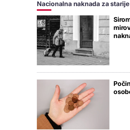
Nacionalna naknada za starij
Sirom
mirov
nakna
Počin
osobe