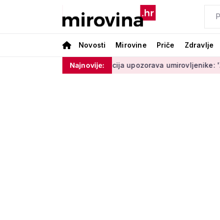
Novosti
Mirovine
Priče
Zdravlje
e moram ništa'
Policija upozorava umirovljenike: 'Zbog dobr
Najnovije: