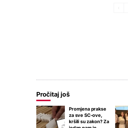
Pročitaj još
Promjena prakse
za sve SC-ove,
kršili su zakon? Za
jedan nam je