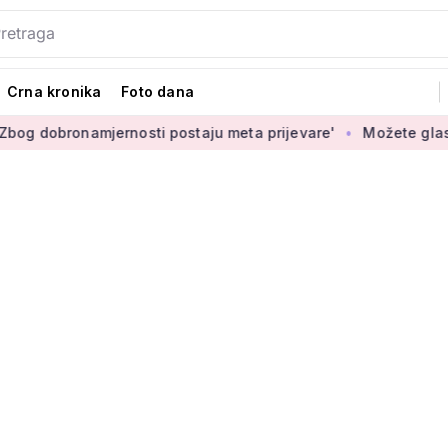
Crna kronika
Foto dana
onamjernosti postaju meta prijevare'
Možete glasati za izbo