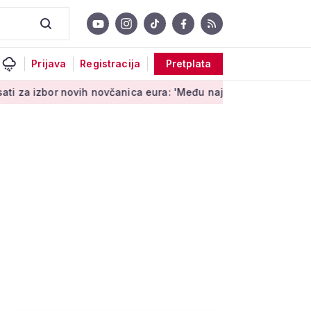
Prijava
Registracija
Pretplata
r novih novčanica eura: 'Među najopipljivijim su izrazima Euro