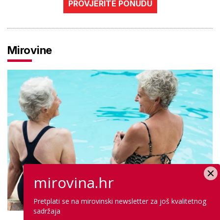
PROVJERITE PONUDU
Mirovine
mirovina.hr
Pretplati se na mirovinski newsletter za još kvalitetnog
sadržaja