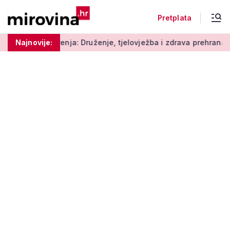
Pretplata
ja: Druženje, tjelovježba i zdrava prehrana za umirovljenike
Najnovije: