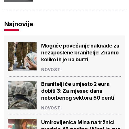
Najnovije
Moguće povećanje naknade za
nezaposlene branitelje: Znamo
koliko ih je na burzi
NOVOSTI
Branitelji će umjesto 2 eura
dobiti 3: Za mjesec dana
neborbenog sektora 50 centi
NOVOSTI
Umirovljenica Mina na tržnici