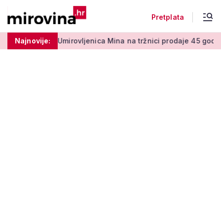
Pretplata
0 centi
Najnovije:
Umirovljenica Mina na tržnici prodaje 45 godina: 'Me