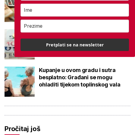
Važna brojka za kategoriju štednje
u drugom stupu
Negativna promjena u drugom
stupu: Srpanjski prinosi većine
Pretplati se na newsletter
fondova otišli u minus
Kupanje u ovom gradu i sutra
besplatno: Građani se mogu
ohladiti tijekom toplinskog vala
Pročitaj još