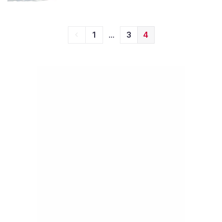
...
1
3
4