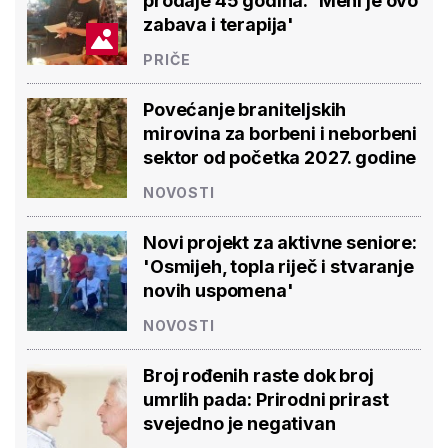
prodaje 45 godina: 'Meni je ovo
zabava i terapija'
PRIČE
Povećanje braniteljskih
mirovina za borbeni i neborbeni
sektor od početka 2027. godine
NOVOSTI
Novi projekt za aktivne seniore:
'Osmijeh, topla riječ i stvaranje
novih uspomena'
NOVOSTI
Broj rođenih raste dok broj
umrlih pada: Prirodni prirast
svejedno je negativan