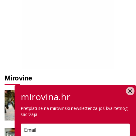
Mirovine
mirovina.hr
Mirovine branitelja: Dijele se u
dvije kategorije, a prima ih oko
140.000 umirovljenika
Pretplati se na mirovinski newsletter za još kvalitetnog
sadržaja
Što je MIREX i kako se računa?