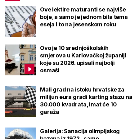
Ove lektire maturanti se najviše
boje, a samo je jednom bila tema
eseja i to na jesenskom roku
Ovo je 10 srednjoškolskih
smjerova u Karlovačkoj županiji
koje su 2026. upisali najbolji
osmaši
Mali grad na istoku hrvatske za
milijun eura gradi karting stazu na
30.000 kvadrata, imat će 10
garaža
Galerija: Sanacija olimpijskog
bazena iz 1972., samo