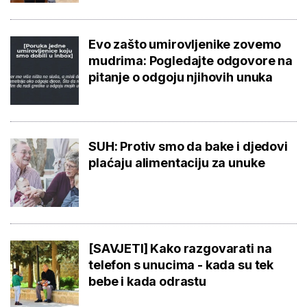
Evo zašto umirovljenike zovemo
mudrima: Pogledajte odgovore na
pitanje o odgoju njihovih unuka
SUH: Protiv smo da bake i djedovi
plaćaju alimentaciju za unuke
[SAVJETI] Kako razgovarati na
telefon s unucima - kada su tek
bebe i kada odrastu