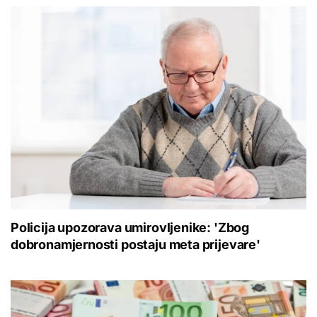
Policija upozorava umirovljenike: 'Zbog
dobronamjernosti postaju meta prijevare'