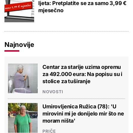
ljeta: Pretplatite se za samo 3,99 €
mjesečno
Najnovije
Centar za starije uzima opremu
za 492.000 eura: Na popisu su i
stolice za tuširanje
NOVOSTI
Umirovljenica Ružica (78): 'U
mirovini mi je donijelo mir što ne
moram ništa'
PRIČE