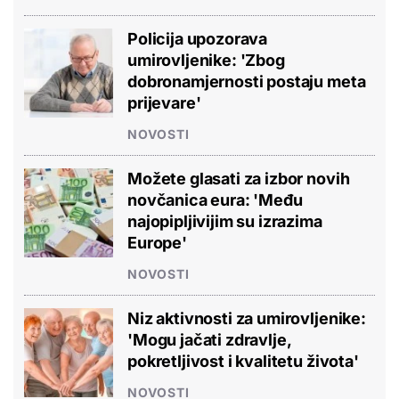
Policija upozorava
umirovljenike: 'Zbog
dobronamjernosti postaju meta
prijevare'
NOVOSTI
Možete glasati za izbor novih
novčanica eura: 'Među
najopipljivijim su izrazima
Europe'
NOVOSTI
Niz aktivnosti za umirovljenike:
'Mogu jačati zdravlje,
pokretljivost i kvalitetu života'
NOVOSTI