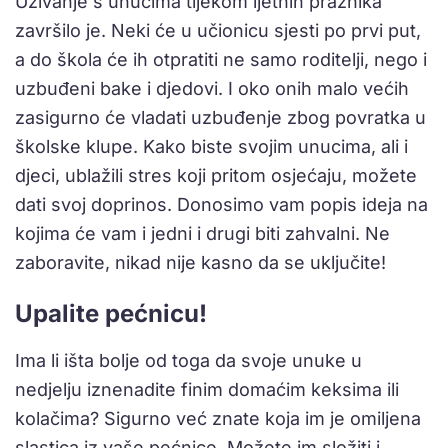
Uživanje s unucima tijekom ljetnih praznika
završilo je. Neki će u učionicu sjesti po prvi put,
a do škola će ih otpratiti ne samo roditelji, nego i
uzbuđeni bake i djedovi. I oko onih malo većih
zasigurno će vladati uzbuđenje zbog povratka u
školske klupe. Kako biste svojim unucima, ali i
djeci, ublažili stres koji pritom osjećaju, možete
dati svoj doprinos. Donosimo vam popis ideja na
kojima će vam i jedni i drugi biti zahvalni. Ne
zaboravite, nikad nije kasno da se uključite!
Upalite pećnicu!
Ima li išta bolje od toga da svoje unuke u
nedjelju iznenadite finim domaćim keksima ili
kolačima? Sigurno već znate koja im je omiljena
slastica iz vaše pećnice. Možete im složiti i