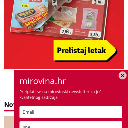
PROVJERITE PONUDU
mirovina.hr
Pretplati se na mirovinski newsletter za još
kvalitetnog sadržaja
Novosti