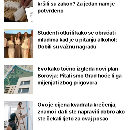
kršili su zakon? Za jedan nam je
potvrđeno
Studenti otkrili kako se obraćati
mladima kad je u pitanju alkohol:
Dobili su važnu nagradu
Evo kako točno izgleda novi plan
Borovja: Pitali smo Grad hoće li ga
mijenjati zbog prigovora
Ovo je cijena kvadrata krečenja,
znamo i da li ste napravili dobro ako
ste čekali ljeto za ovaj posao