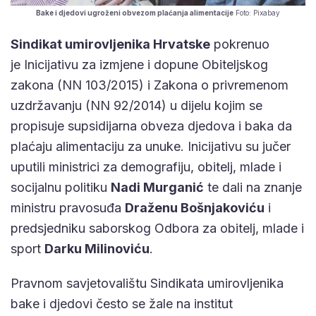
Bake i djedovi ugroženi obvezom plaćanja alimentacije
Foto: Pixabay
Sindikat umirovljenika Hrvatske
pokrenuo
je Inicijativu za izmjene i dopune Obiteljskog
zakona (NN 103/2015) i Zakona o privremenom
uzdržavanju (NN 92/2014) u dijelu kojim se
propisuje supsidijarna obveza djedova i baka da
plaćaju alimentaciju za unuke. Inicijativu su jučer
uputili ministrici za demografiju, obitelj, mlade i
socijalnu politiku
Nadi Murganić
te dali na znanje
ministru pravosuđa
Draženu Bošnjakoviću
i
predsjedniku saborskog Odbora za obitelj, mlade i
sport
Darku Milinoviću
.
Pravnom savjetovalištu Sindikata umirovljenika
bake i djedovi često se žale na institut