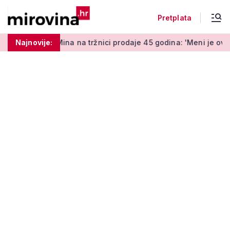
Pretplata
a na tržnici prodaje 45 godina: 'Meni je ovo zabava i terapija'
Najnovije: