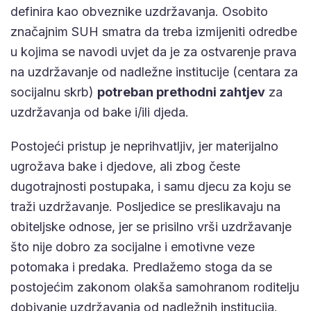
definira kao obveznike uzdržavanja. Osobito
značajnim SUH smatra da treba izmijeniti odredbe
u kojima se navodi uvjet da je za ostvarenje prava
na uzdržavanje od nadležne institucije (centara za
socijalnu skrb)
potreban prethodni zahtjev
za
uzdržavanja od bake i/ili djeda.
Postojeći pristup je neprihvatljiv, jer materijalno
ugrožava bake i djedove, ali zbog česte
dugotrajnosti postupaka, i samu djecu za koju se
traži uzdržavanje. Posljedice se preslikavaju na
obiteljske odnose, jer se prisilno vrši uzdržavanje
što nije dobro za socijalne i emotivne veze
potomaka i predaka. Predlažemo stoga da se
postojećim zakonom olakša samohranom roditelju
dobivanje uzdržavanja od nadležnih institucija.