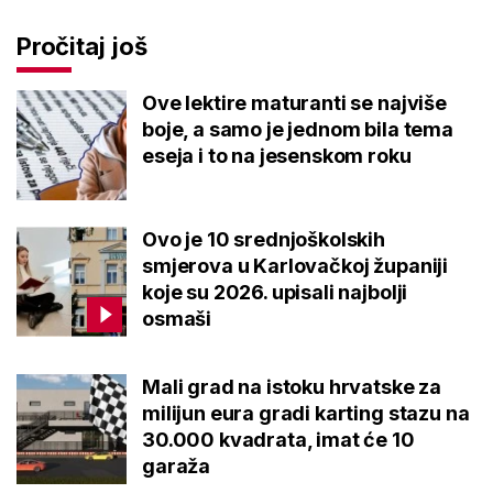
Pročitaj još
Ove lektire maturanti se najviše
boje, a samo je jednom bila tema
eseja i to na jesenskom roku
Ovo je 10 srednjoškolskih
smjerova u Karlovačkoj županiji
koje su 2026. upisali najbolji
osmaši
Mali grad na istoku hrvatske za
milijun eura gradi karting stazu na
30.000 kvadrata, imat će 10
garaža