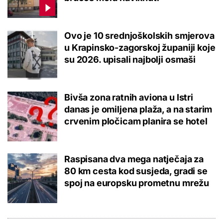
Ovo je 10 srednjoškolskih smjerova
u Krapinsko-zagorskoj županiji koje
su 2026. upisali najbolji osmaši
Bivša zona ratnih aviona u Istri
danas je omiljena plaža, a na starim
crvenim pločicam planira se hotel
Raspisana dva mega natječaja za
80 km cesta kod susjeda, gradi se
spoj na europsku prometnu mrežu