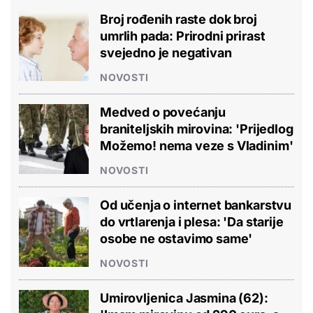
Broj rođenih raste dok broj
umrlih pada: Prirodni prirast
svejedno je negativan
NOVOSTI
Medved o povećanju
braniteljskih mirovina: 'Prijedlog
Možemo! nema veze s Vladinim'
NOVOSTI
Od učenja o internet bankarstvu
do vrtlarenja i plesa: 'Da starije
osobe ne ostavimo same'
NOVOSTI
Umirovljenica Jasmina (62):