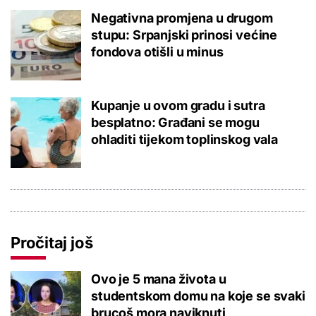
Negativna promjena u drugom
stupu: Srpanjski prinosi većine
fondova otišli u minus
Kupanje u ovom gradu i sutra
besplatno: Građani se mogu
ohladiti tijekom toplinskog vala
Pročitaj još
Ovo je 5 mana života u
studentskom domu na koje se svaki
brucoš mora naviknuti