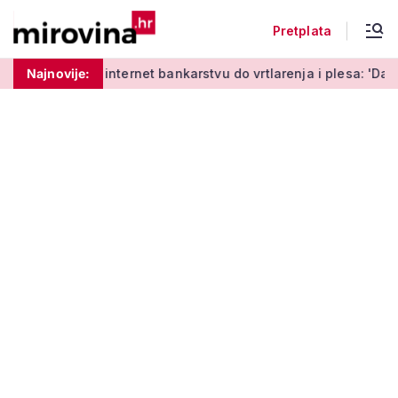
Pretplata
učenja o internet bankarstvu do vrtlarenja i plesa: 'Da starije
Najnovije: