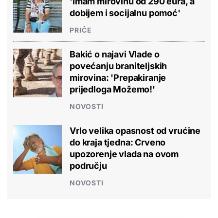
'Imam mirovinu od 290 eura, a
dobijem i socijalnu pomoć'
PRIČE
Bakić o najavi Vlade o
povećanju braniteljskih
mirovina: 'Prepakiranje
prijedloga Možemo!'
NOVOSTI
Vrlo velika opasnost od vrućine
do kraja tjedna: Crveno
upozorenje vlada na ovom
području
NOVOSTI