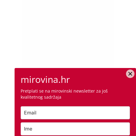
mirovina.hr
Pretplati se na mirovinski newsletter za još
kvalitetnog sadržaja