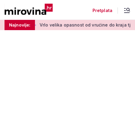
Pretplata
 Možemo!'
Najnovije:
Vrlo velika opasnost od vrućine do kraja tjedna