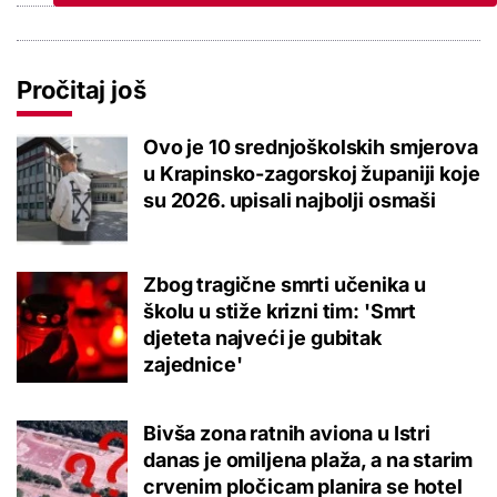
Pročitaj još
Ovo je 10 srednjoškolskih smjerova
u Krapinsko-zagorskoj županiji koje
su 2026. upisali najbolji osmaši
Zbog tragične smrti učenika u
školu u stiže krizni tim: 'Smrt
djeteta najveći je gubitak
zajednice'
Bivša zona ratnih aviona u Istri
danas je omiljena plaža, a na starim
crvenim pločicam planira se hotel