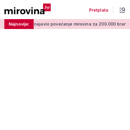
Pretplata
avio povećanje mirovina za 200.000 branitelja: Zakon u proce
Najnovije: