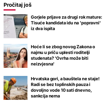
Pročitaj još
Gorjele prijave za drugi rok mature:
Tisuće kandidata idu na 'popravni'
iz dva ispita
Hoće li se zbog novog Zakona o
najmu u priču uplesti roditelji
studenata? 'Ovrha može biti
neizvjesna'
Hrvatska gori, a bauštela ne staje!
Radi se bez toplinskih pauza i
dovoljno vode 10 sati dnevno,
sankcija nema