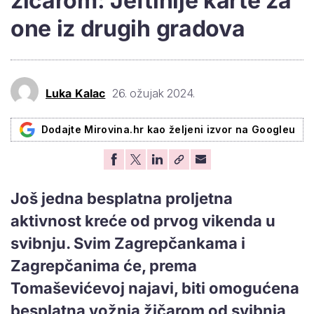
žičarom: Jeftinije karte za
one iz drugih gradova
Luka Kalac
26. ožujak 2024.
Dodajte Mirovina.hr kao željeni izvor na Googleu
Još jedna besplatna proljetna
aktivnost kreće od prvog vikenda u
svibnju. Svim Zagrepčankama i
Zagrepčanima će, prema
Tomaševićevoj najavi, biti omogućena
besplatna vožnja žičarom od svibnja