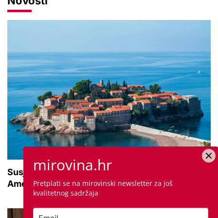
Novosti
mirovina.hr
Susjedna zemlja sve popularnije odredište
Pretplati se na mirovinski newsletter za još
Amerikanaca u mirovini: Pruža mir i sigurnost
kvalitetnog sadržaja