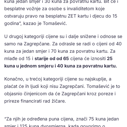
kuna jedan smjer i 30 kuna za povratnu kartu. Bit će i
besplatne vožnje za osobe s invaliditetom koje
ostvaruju pravo na besplatnu ZET kartu i djecu do 15
godina”, kazao je Tomašević.
U drugoj kategoriji cijene su i dalje snižene i odnose se
samo na Zagrepčane. Za odrasle se radi o cijeni od 40
kuna za jedan smjer i 70 kuna za povratnu kartu. Za
mlađe od 15 i
starije od od 65
cijena će iznositi
25
kuna u jednom smjeru i 40 kuna za povratnu kartu.
Konačno, u trećoj kategoriji cijene su najskuplje, a
plaćat će ih ljudi koji nisu Zagrepčani. Tomašević je to
objasnio činjenicom da će Zagrepčani kroz poreze i
prireze financirati rad žičare.
“Za njih je određena puna cijena, znači 75 kuna jedan
smjer i 125 kuna dvosmjerna, kada govorimo o