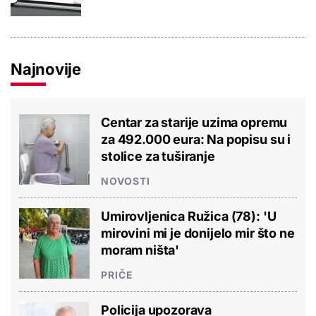
Najnovije
Centar za starije uzima opremu
za 492.000 eura: Na popisu su i
stolice za tuširanje
NOVOSTI
Umirovljenica Ružica (78): 'U
mirovini mi je donijelo mir što ne
moram ništa'
PRIČE
Policija upozorava