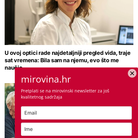
U ovoj optici rade najdetaljniji pregled vida, traje
sat vremena: Bila sam na njemu, evo što me
naučio
mirovina.hr
Pretplati se na mirovinski newsletter za još
kvalitetnog sadržaja