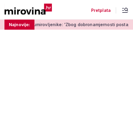
Pretplata
mirovljenike: 'Zbog dobronamjernosti postaju meta prijevare'
Najnovije: