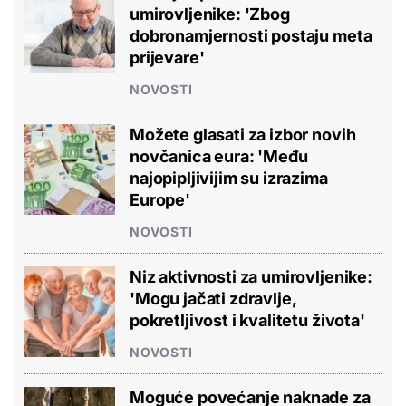
umirovljenike: 'Zbog
dobronamjernosti postaju meta
prijevare'
NOVOSTI
Možete glasati za izbor novih
novčanica eura: 'Među
najopipljivijim su izrazima
Europe'
NOVOSTI
Niz aktivnosti za umirovljenike:
'Mogu jačati zdravlje,
pokretljivost i kvalitetu života'
NOVOSTI
Moguće povećanje naknade za