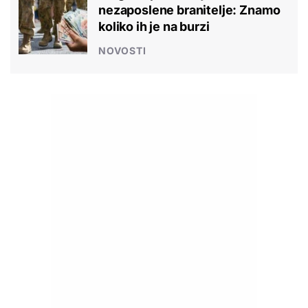
nezaposlene branitelje: Znamo
koliko ih je na burzi
NOVOSTI