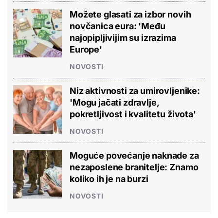
Možete glasati za izbor novih
novčanica eura: 'Među
najopipljivijim su izrazima
Europe'
NOVOSTI
Niz aktivnosti za umirovljenike:
'Mogu jačati zdravlje,
pokretljivost i kvalitetu života'
NOVOSTI
Moguće povećanje naknade za
nezaposlene branitelje: Znamo
koliko ih je na burzi
NOVOSTI