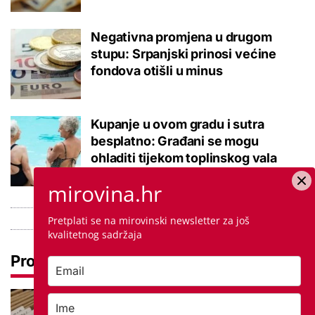
Negativna promjena u drugom
stupu: Srpanjski prinosi većine
fondova otišli u minus
Kupanje u ovom gradu i sutra
besplatno: Građani se mogu
ohladiti tijekom toplinskog vala
mirovina.hr
Pretplati se na mirovinski newsletter za još
kvalitetnog sadržaja
Pročitaj još
Promjena prakse za sve SC-ove,
kršili su zakon? Za jedan nam je