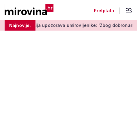
Pretplata
šta'
Najnovije:
Policija upozorava umirovljenike: 'Zbog dobronamjernos