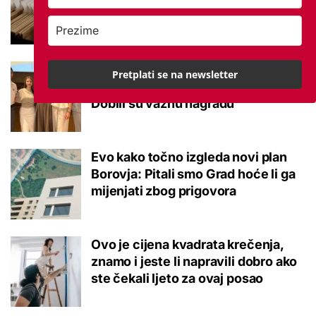
potvrđeno
Studenti otkrili kako se obraćati
Pretplati se na newsletter
mladima kad je u pitanju alkohol:
Dobili su važnu nagradu
Evo kako točno izgleda novi plan
Borovja: Pitali smo Grad hoće li ga
mijenjati zbog prigovora
Ovo je cijena kvadrata krečenja,
znamo i jeste li napravili dobro ako
ste čekali ljeto za ovaj posao