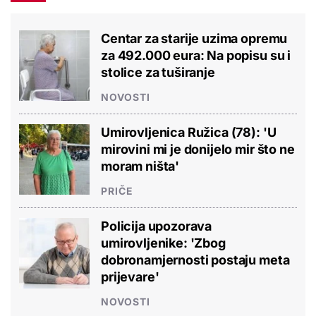
Centar za starije uzima opremu
za 492.000 eura: Na popisu su i
stolice za tuširanje
NOVOSTI
Umirovljenica Ružica (78): 'U
mirovini mi je donijelo mir što ne
moram ništa'
PRIČE
Policija upozorava
umirovljenike: 'Zbog
dobronamjernosti postaju meta
prijevare'
NOVOSTI