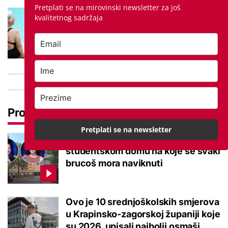
Pretplati se na mirovinski newsletter za još
Kupanje u ovom gradu i sutra
kvalitetnog sadržaja
besplatno: Građani se mogu
ohladiti tijekom toplinskog vala
Pročitaj još
Pretplati se na newsletter
Ovo je 5 mana života u
studentskom domu na koje se svaki
brucoš mora naviknuti
Ovo je 10 srednjoškolskih smjerova
u Krapinsko-zagorskoj županiji koje
su 2026. upisali najbolji osmaši