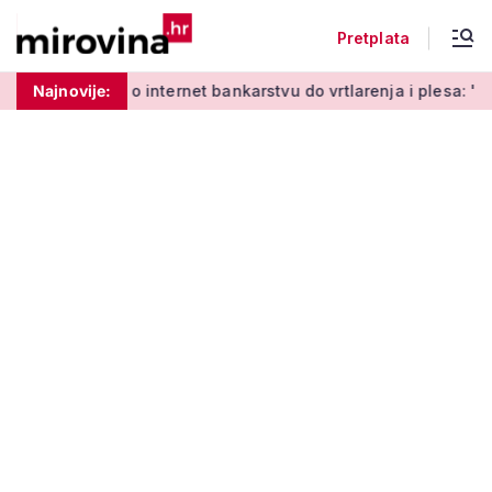
Pretplata
Od učenja o internet bankarstvu do vrtlarenja i plesa: 'Da st
Najnovije: