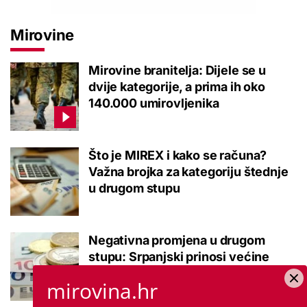
Mirovine
Mirovine branitelja: Dijele se u
dvije kategorije, a prima ih oko
140.000 umirovljenika
Što je MIREX i kako se računa?
Važna brojka za kategoriju štednje
u drugom stupu
Negativna promjena u drugom
stupu: Srpanjski prinosi većine
fondova otišli u minus
mirovina.hr