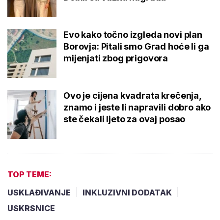
Evo kako točno izgleda novi plan
Borovja: Pitali smo Grad hoće li ga
mijenjati zbog prigovora
Ovo je cijena kvadrata krečenja,
znamo i jeste li napravili dobro ako
ste čekali ljeto za ovaj posao
TOP TEME:
USKLAĐIVANJE
INKLUZIVNI DODATAK
USKRSNICE