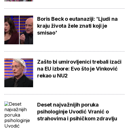
Boris Beck o eutanaziji: 'Ljudi na
kraju života žele znati koji je
smisao'
Zašto bi umirovljenici trebali izaći
na EU izbore: Evo što je Vinković
rekao u NU2
Deset najvažnijih poruka
psihologinje Uvodić Vranić o
strahovima i psihičkom zdravlju