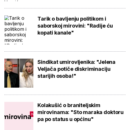
Tarik o bavljenju politikom i
saborskoj mirovini: "Radije ću
kopati kanale"
Sindikat umirovljenika: "Jelena
Veljača potiče diskriminaciju
starijih osoba!"
Kolakušić o braniteljskim
mirovinama: "Sto maraka doktoru
pa po status u općinu"