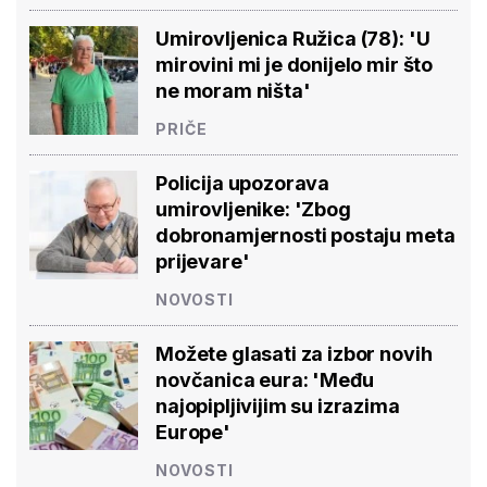
Umirovljenica Ružica (78): 'U
mirovini mi je donijelo mir što
ne moram ništa'
PRIČE
Policija upozorava
umirovljenike: 'Zbog
dobronamjernosti postaju meta
prijevare'
NOVOSTI
Možete glasati za izbor novih
novčanica eura: 'Među
najopipljivijim su izrazima
Europe'
NOVOSTI