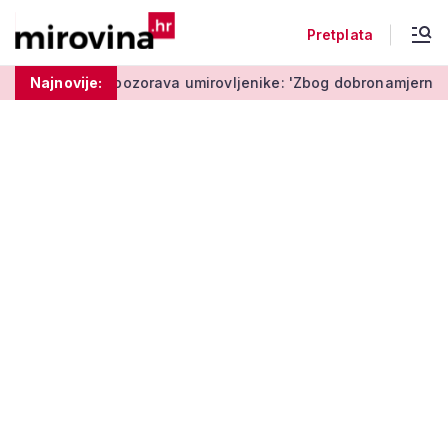
Pretplata
Policija upozorava umirovljenike: 'Zbog dobronamjernosti pos
Najnovije: