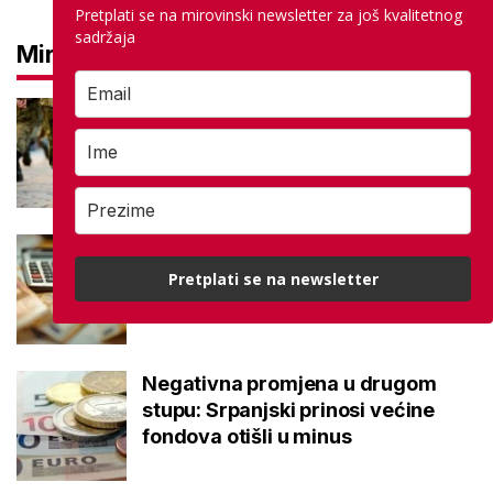
Pretplati se na mirovinski newsletter za još kvalitetnog
sadržaja
Mirovine
Mirovine branitelja: Dijele se u
dvije kategorije, a prima ih oko
140.000 umirovljenika
Što je MIREX i kako se računa?
Važna brojka za kategoriju štednje
Pretplati se na newsletter
u drugom stupu
Negativna promjena u drugom
stupu: Srpanjski prinosi većine
fondova otišli u minus