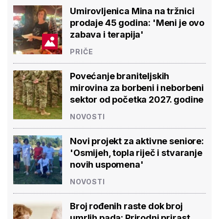
Umirovljenica Mina na tržnici
prodaje 45 godina: 'Meni je ovo
zabava i terapija'
PRIČE
Povećanje braniteljskih
mirovina za borbeni i neborbeni
sektor od početka 2027. godine
NOVOSTI
Novi projekt za aktivne seniore:
'Osmijeh, topla riječ i stvaranje
novih uspomena'
NOVOSTI
Broj rođenih raste dok broj
umrlih pada: Prirodni prirast