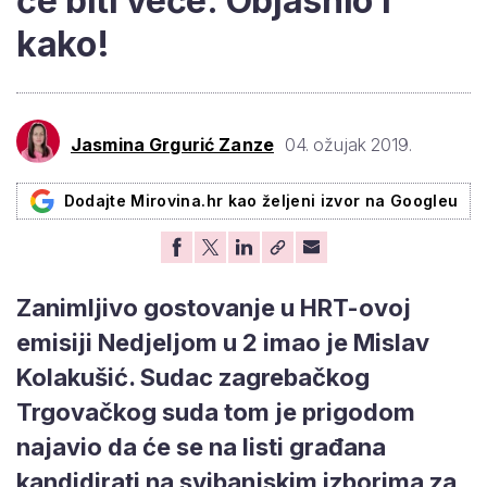
će biti veće. Objasnio i
kako!
Jasmina Grgurić Zanze
04. ožujak 2019.
Dodajte Mirovina.hr kao željeni izvor na Googleu
Zanimljivo gostovanje u HRT-ovoj
emisiji
Nedjeljom u 2
imao je
Mislav
Kolakušić
. Sudac zagrebačkog
Trgovačkog suda tom je prigodom
najavio da će se na listi građana
kandidirati na svibanjskim izborima za