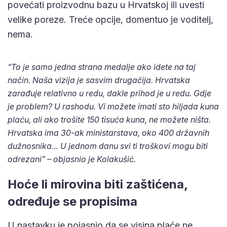
povećati proizvodnu bazu u Hrvatskoj ili uvesti
velike poreze. Treće opcije, domentuo je voditelj,
nema.
“To je samo jedna strana medalje ako idete na taj
način. Naša vizija je sasvim drugačija. Hrvatska
zarađuje relativno u redu, dakle prihod je u redu. Gdje
je problem? U rashodu. Vi možete imati sto hiljada kuna
plaću, ali ako trošite 150 tisuća kuna, ne možete ništa.
Hrvatska ima 30-ak ministarstava, oko 400 državnih
dužnosnika… U jednom danu svi ti troškovi mogu biti
odrezani” – objasnio je Kolakušić.
Hoće li mirovina biti zaštićena,
određuje se propisima
U nastavku je pojasnio da se visina plaće ne