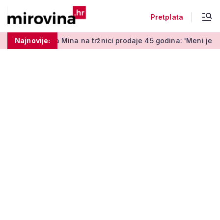
Pretplata
Mina na tržnici prodaje 45 godina: 'Meni je ovo zabava i terapi
Najnovije: