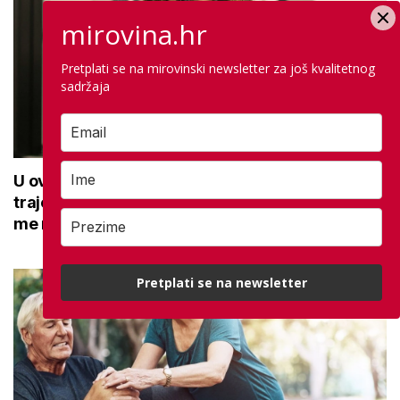
mirovina.hr
Pretplati se na mirovinski newsletter za još kvalitetnog
sadržaja
U ovoj optici rade najdetaljniji pregled vida,
traje sat vremena: Bila sam na njemu, evo što
me naučio
Pretplati se na newsletter