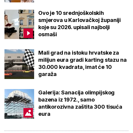
Ovo je 10 srednjoškolskih
smjerova u Karlovačkoj županiji
koje su 2026. upisali najbolji
osmaši
Mali grad na istoku hrvatske za
milijun eura gradi karting stazu na
30.000 kvadrata, imat će 10
garaža
Galerija: Sanacija olimpijskog
bazena iz 1972., samo
antikorozivna zaštita 300 tisuća
eura