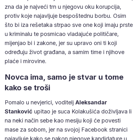
zna da je najveći trn u njegovu oku korupcija,
protiv koje najavljuje bespoštednu borbu. Osim
što bi iza rešetaka strpao sve one koji imaju prste
u kriminalu te posmicao vladajuće političare,
mijenjao bi i zakone, jer su upravo oni ti koji
određuju život građana, a samim time i njihove
plaće i mirovine.
Novca ima, samo je stvar u tome
kako se troši
Pomalo u nevjerici, voditelj
Aleksandar
Stanković
upitao je suca Kolakušića doživljava li
na neki način sebe kao mesiju koji će povesti
mase za sobom, jer na svojoj Facebook stranici
najavljuje kako se nakon njegove kandidature u