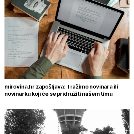
mirovina.hr zapošljava: Tražimo novinara ili
novinarku koji će se pridružiti našem timu