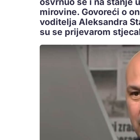
osvrnuo se i na stanje 
mirovine. Govoreći o on
voditelja Aleksandra S
su se prijevarom stjecali