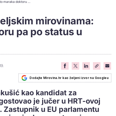
Kolakušić o braniteljskim mirovinama: "Sto maraka doktoru pa po status u općinu"
teljskim mirovinama:
ru pa po status u
19.
Dodajte Mirovina.hr kao željeni izvor na Googleu
akušić kao kandidat za
gostovao je jučer u HRT-ovoj
a. Zastupnik u EU parlamentu