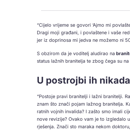
“Cijelo vrijeme se govori ‘Ajmo mi povlašt
Dragi moji građani, i povlaštene i vaše red
jer iz doprinosa mi jedva ne možemo ni 50
S obzirom da je voditelj aludirao na
branit
status lažnih branitelja te zbog čega su n
U postrojbi ih nikada
“Postoje pravi branitelji i lažni branitelj
znam što znači pojam lažnog branitelja. Kak
ratnih vojnih invalida? I zašto smo imali c
nove revizije? Ovako vam je to izgledalo u
rješenja. Znači sto maraka nekom doktoru, 