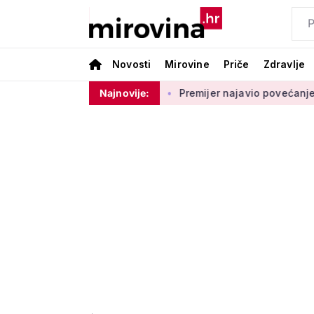
Novosti
Mirovine
Priče
Zdravlje
a na ovom području
Najnovije:
Premijer najavio povećanje mirovina za 