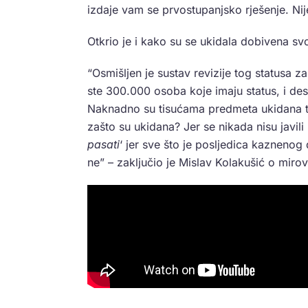
izdaje vam se prvostupanjsko rješenje. Nije 
Otkrio je i kako su se ukidala dobivena svo
“Osmišljen je sustav revizije tog statusa za
ste 300.000 osoba koje imaju status, i deset
Naknadno su tisućama predmeta ukidana ta 
zašto su ukidana? Jer se nikada nisu javili
pasati
‘ jer sve što je posljedica kaznenog d
ne” – zaključio je Mislav Kolakušić o miro