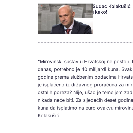
Sudac Kolakušić: 
i kako!
“Mirovinski sustav u Hrvatskoj ne postoji.
danas, potrebno je 40 milijardi kuna. Svake 
godine prema službenim podacima Hrvatsk
je isplaćeno iz državnog proračuna za miro
ostalih poreza? Nije, ušao je temeljem zad
nikada neće biti. Za sljedećih deset godin
kuna da isplatimo na euro ovakvu mirovinu 
Kolakušić.