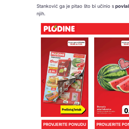
Stanković ga je pitao što bi učinio s
povla
njih.
PROVJERITE PONUDU
PROVJERITE P