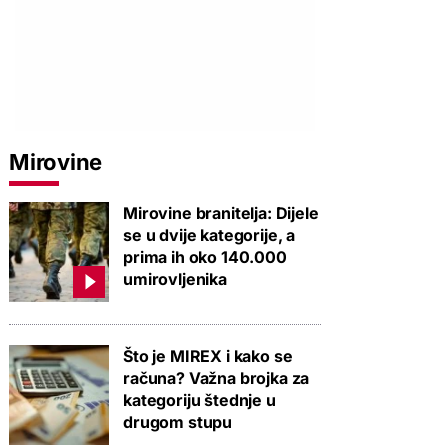
Mirovine
Mirovine branitelja: Dijele
se u dvije kategorije, a
prima ih oko 140.000
umirovljenika
Što je MIREX i kako se
računa? Važna brojka za
kategoriju štednje u
drugom stupu