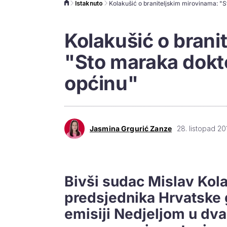
Istaknuto
Kolakušić o brani
"Sto maraka dokto
općinu"
Jasmina Grgurić Zanze
28. listopad 20
Bivši sudac Mislav Kol
predsjednika Hrvatske 
emisiji Nedjeljom u dv