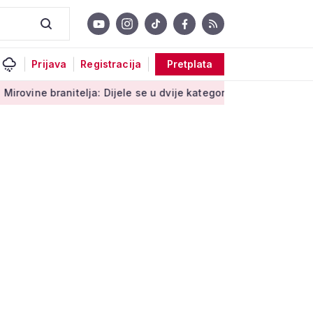
Prijava
Registracija
Pretplata
itelja: Dijele se u dvije kategorije, a prima ih oko 140.000 umi