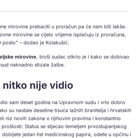
ene mirovine prebaciti u proračun pa će nam biti lakše.
ovne mirovine se cijelo vrijeme isplaćuju iz proračuna,
 posto” – dodao je Kolakušić.
eljske mirovine
, bivši sudac otkrio je i kako se dobivao
a sud naknadno stizale žalbe.
 nitko nije vidio
i. Radio sam deset godina na Upravnom sudu i vrlo dobro
o su nastale desetine tisuća lažnih branitelja i hrvatskih
ijeli niz novih zakona o njihovim pravima i konstantno
 prošlosti: Status se stjecao temeljem prvostupanjskog
dobijete jedan list medicinskog papira, odete u općinu i