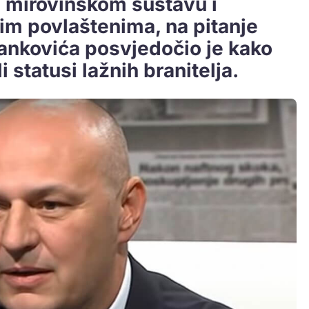
u mirovinskom sustavu i
im povlaštenima, na pitanje
tankovića posvjedočio je kako
 statusi lažnih branitelja.