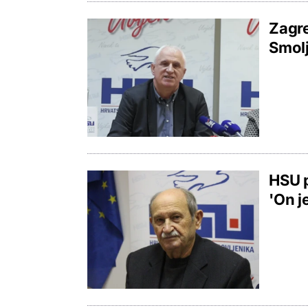
Zagr
Smolj
HSU 
'On j