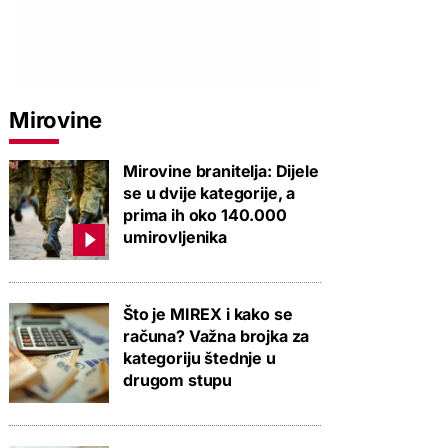
Mirovine
Mirovine branitelja: Dijele
se u dvije kategorije, a
prima ih oko 140.000
umirovljenika
Što je MIREX i kako se
računa? Važna brojka za
kategoriju štednje u
drugom stupu