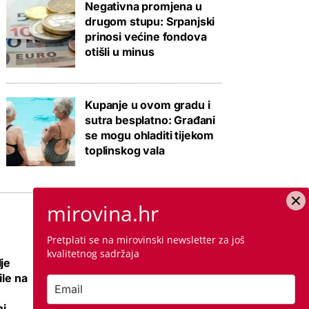
Negativna promjena u
drugom stupu: Srpanjski
prinosi većine fondova
otišli u minus
Kupanje u ovom gradu i
sutra besplatno: Građani
se mogu ohladiti tijekom
toplinskog vala
mirovina.hr
Pretplati se na mirovinski newsletter za još
kvalitetnog sadržaja
je
Nema više 'sin mi
ile na
se ženi pa izađi iz
stana', ali zato su
i,
najmoprimci s