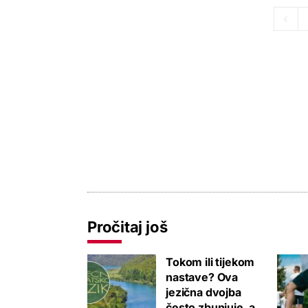
Pročitaj još
Tokom ili tijekom
nastave? Ova
jezična dvojba
često zbunjuje, a