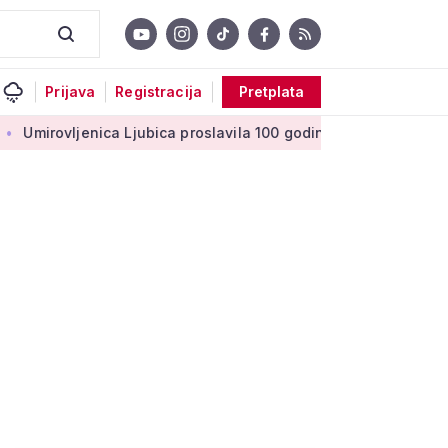
Prijava
Registracija
Pretplata
enica Ljubica proslavila 100 godina: 'Stoljeće uspomena, ljubav