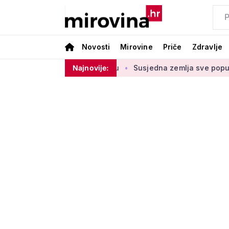
Novosti
Mirovine
Priče
Zdravlje
tednje u drugom stupu
Najnovije:
Susjedna zemlja sve popularnije odre