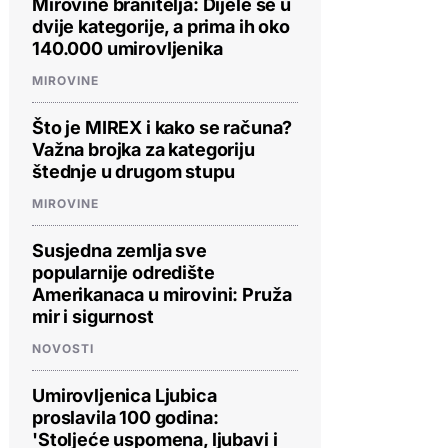
Mirovine branitelja: Dijele se u
dvije kategorije, a prima ih oko
140.000 umirovljenika
MIROVINE
Što je MIREX i kako se računa?
Važna brojka za kategoriju
štednje u drugom stupu
MIROVINE
Susjedna zemlja sve
popularnije odredište
Amerikanaca u mirovini: Pruža
mir i sigurnost
NOVOSTI
Umirovljenica Ljubica
proslavila 100 godina:
'Stoljeće uspomena, ljubavi i