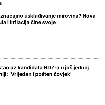
a
 značajno usklađivanje mirovina? Nova
la i inflacija čine svoje
tao uz kandidata HDZ-a u još jednoj
iji: 'Vrijedan i pošten čovjek'