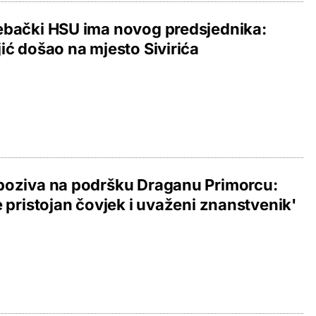
ebački HSU ima novog predsjednika:
ić došao na mjesto Sivirića
poziva na podršku Draganu Primorcu:
e pristojan čovjek i uvaženi znanstvenik'