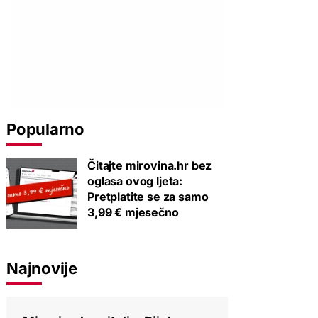
Popularno
Čitajte mirovina.hr bez
oglasa ovog ljeta:
Pretplatite se za samo
3,99 € mjesečno
Najnovije