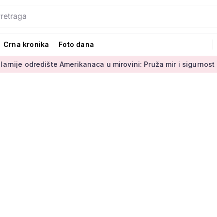
Crna kronika
Foto dana
dište Amerikanaca u mirovini: Pruža mir i sigurnost
Umirovlj