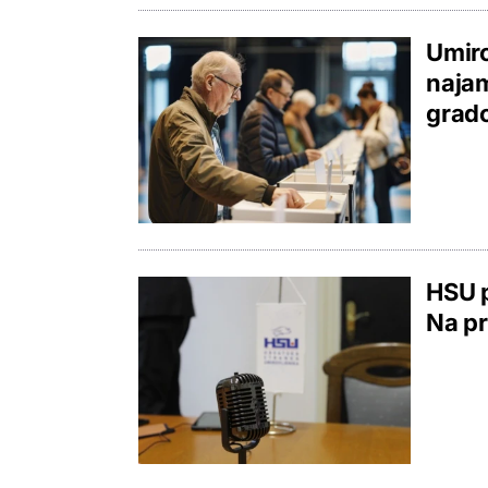
Umiro
najam
grad
HSU p
Na pr