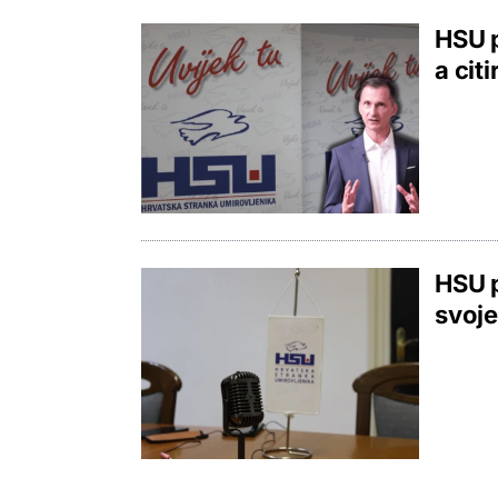
HSU 
a cit
HSU p
svoje