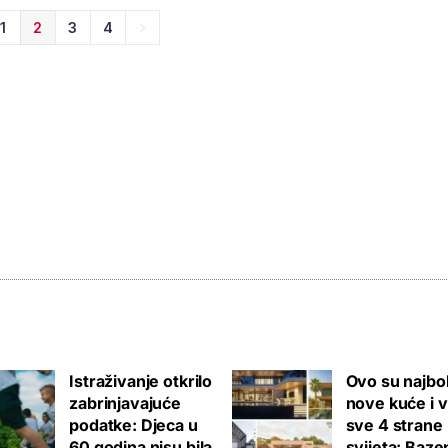
1
2
3
4
Istraživanje otkrilo
Ovo su najbol
zabrinjavajuće
nove kuće i v
podatke: Djeca u
sve 4 strane
60 godina nisu bila
svijeta: Bazen