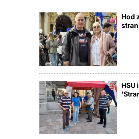
Hod z
stran
HSU i
'Stra