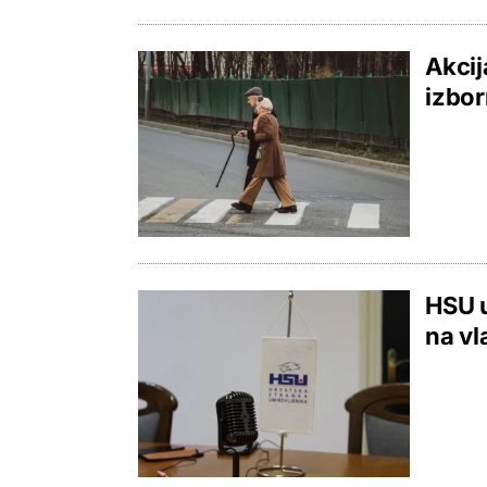
Akcij
izbor
HSU u
na vl