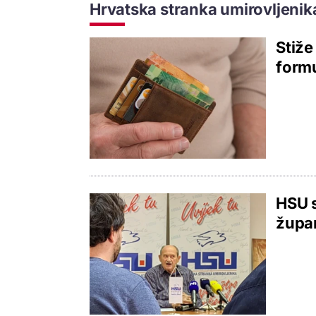
Hrvatska stranka umirovljenik
Stiže
formu
HSU s
župan