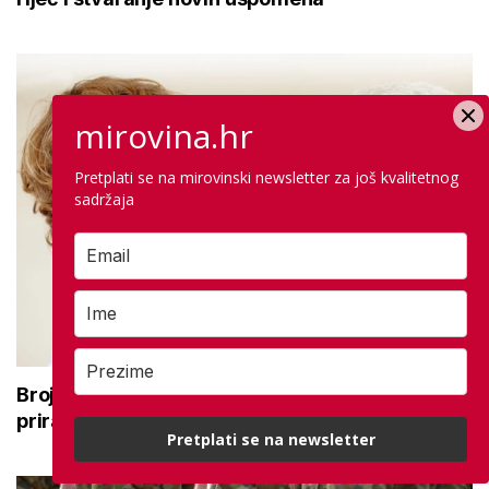
mirovina.hr
Pretplati se na mirovinski newsletter za još kvalitetnog
sadržaja
Broj rođenih raste dok broj umrlih pada: Prirodni
prirast svejedno je negativan
Pretplati se na newsletter