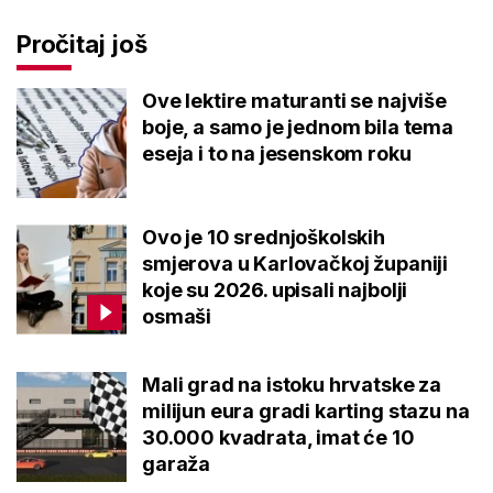
Pročitaj još
Ove lektire maturanti se najviše
boje, a samo je jednom bila tema
eseja i to na jesenskom roku
Ovo je 10 srednjoškolskih
smjerova u Karlovačkoj županiji
koje su 2026. upisali najbolji
osmaši
Mali grad na istoku hrvatske za
milijun eura gradi karting stazu na
30.000 kvadrata, imat će 10
garaža