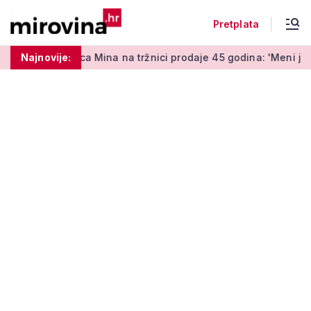
Pretplata
a Mina na tržnici prodaje 45 godina: 'Meni je ovo zabava i terap
Najnovije: