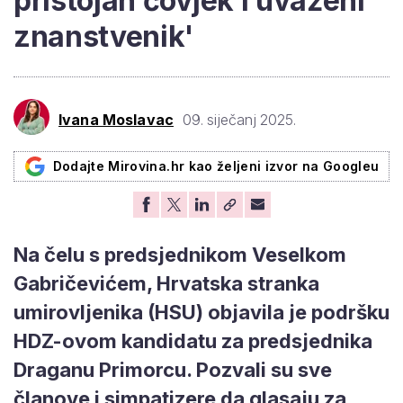
pristojan čovjek i uvaženi
znanstvenik'
Ivana Moslavac
09. siječanj 2025.
Dodajte Mirovina.hr kao željeni izvor na Googleu
Na čelu s predsjednikom Veselkom
Gabričevićem, Hrvatska stranka
umirovljenika (HSU) objavila je podršku
HDZ-ovom kandidatu za predsjednika
Draganu Primorcu. Pozvali su sve
članove i simpatizere da glasaju za