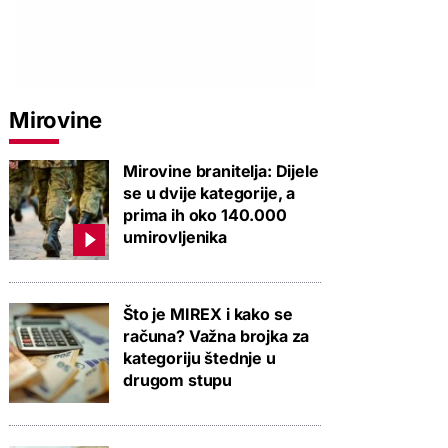
Mirovine
Mirovine branitelja: Dijele
se u dvije kategorije, a
prima ih oko 140.000
umirovljenika
Što je MIREX i kako se
računa? Važna brojka za
kategoriju štednje u
drugom stupu