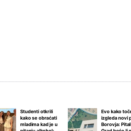
Studenti otkrili
Evo kako toč
kako se obraćati
izgleda novi 
mladima kad je u
Borovja: Pita
pitanju alkohol:
Grad hoće li 