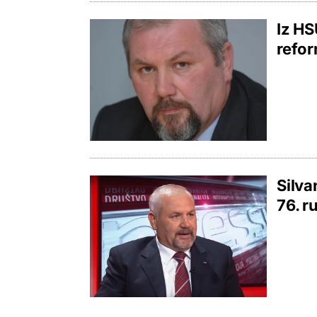
Iz HS
refor
Silva
76. ru