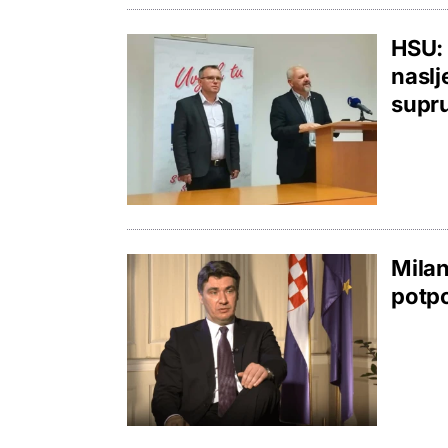
HSU: 
naslj
supr
Milan
potpo