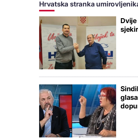
Hrvatska stranka umirovljenik
Dvije
sjeki
Sindi
glasa
dopu