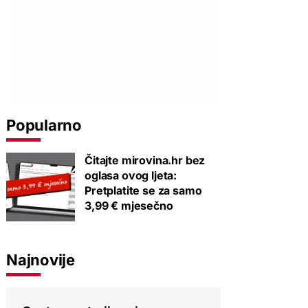
Popularno
Čitajte mirovina.hr bez
oglasa ovog ljeta:
Pretplatite se za samo
3,99 € mjesečno
Najnovije