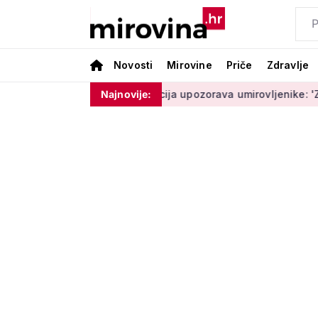
Novosti
Mirovine
Priče
Zdravlje
e moram ništa'
Policija upozorava umirovljenike: 'Zbog dobro
Najnovije: