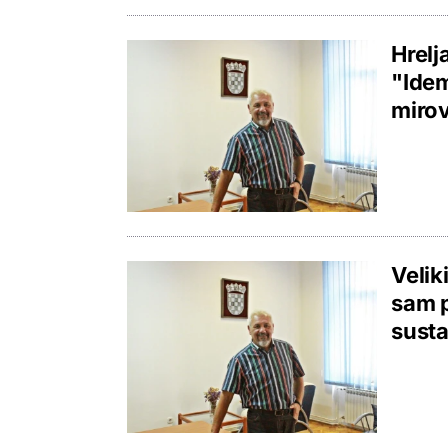
Hrelj
"Idem
miro
Velik
sam p
susta