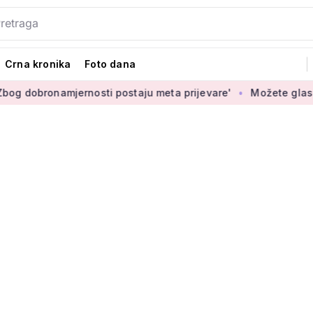
Crna kronika
Foto dana
namjernosti postaju meta prijevare'
Možete glasati za izbor