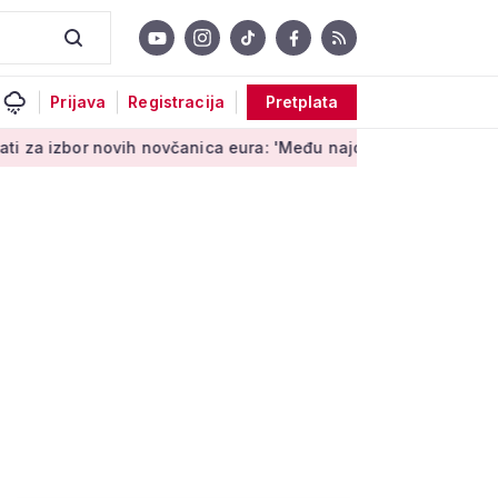
Prijava
Registracija
Pretplata
 novih novčanica eura: 'Među najopipljivijim su izrazima Europ