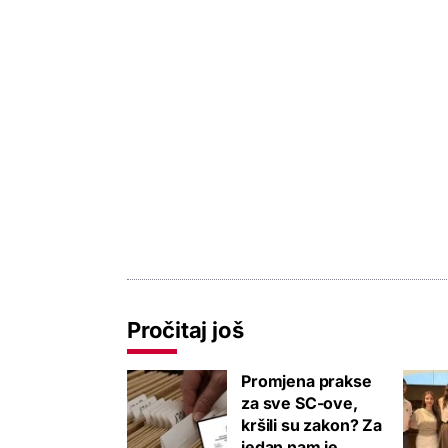
Pročitaj još
Promjena prakse
za sve SC-ove,
kršili su zakon? Za
jedan nam je