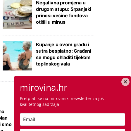
Negativna promjena u
drugom stupu: Srpanjski
prinosi većine fondova
otišli u minus
Kupanje u ovom gradu i
sutra besplatno: Građani
se mogu ohladiti tijekom
toplinskog vala
mirovina.hr
Pretplati se na mirovinski newsletter za još
kvalitetnog sadržaja
no
Ovo je cijena
plan
kvadrata krečenja,
li smo
znamo i jeste li
ga
napravili dobro ako