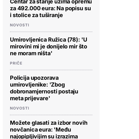
Centar za starije uzima opremu
za 492.000 eura: Na popisu su
i stolice za tuširanje
NOVOSTI
Umirovljenica Ružica (78): 'U
mirovini mi je donijelo mir što
ne moram ništa'
PRIČE
Policija upozorava
umirovljenike: 'Zbog
dobronamjernosti postaju
meta prijevare'
NOVOSTI
Možete glasati za izbor novih
novčanica eura: 'Među
najopipljivijim su izrazima