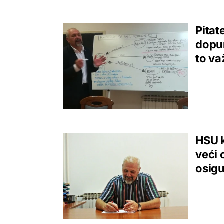
Pitat
dopun
to v
HSU k
veći
osigu