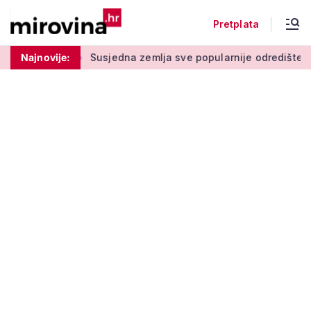
Pretplata
ugom stupu
Najnovije:
Susjedna zemlja sve popularnije odredište Amerik