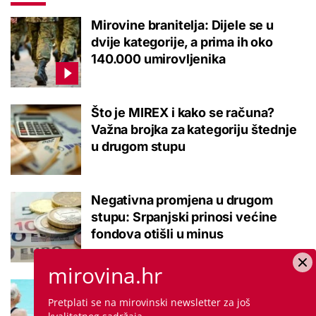
Mirovine branitelja: Dijele se u
dvije kategorije, a prima ih oko
140.000 umirovljenika
Što je MIREX i kako se računa?
Važna brojka za kategoriju štednje
u drugom stupu
Negativna promjena u drugom
stupu: Srpanjski prinosi većine
fondova otišli u minus
mirovina.hr
Kupanje u ovom gradu i sutra
Pretplati se na mirovinski newsletter za još
besplatno: Građani se mogu