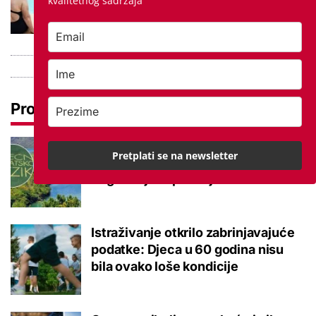
kvalitetnog sadržaja
ohladiti tijekom toplinskog vala
Pročitaj još
Tokom ili tijekom nastave? Ova
Pretplati se na newsletter
jezična dvojba često zbunjuje, a
odgovor je zapravo jednostavan
Istraživanje otkrilo zabrinjavajuće
podatke: Djeca u 60 godina nisu
bila ovako loše kondicije