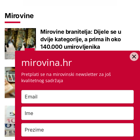
Mirovine
Mirovine branitelja: Dijele se u
dvije kategorije, a prima ih oko
140.000 umirovljenika
mirovina.hr
Što je MIREX i kako se računa?
Pretplati se na mirovinski newsletter za još
Važna brojka za kategoriju štednje
kvalitetnog sadržaja
u drugom stupu
Negativna promjena u drugom
stupu: Srpanjski prinosi većine
fondova otišli u minus