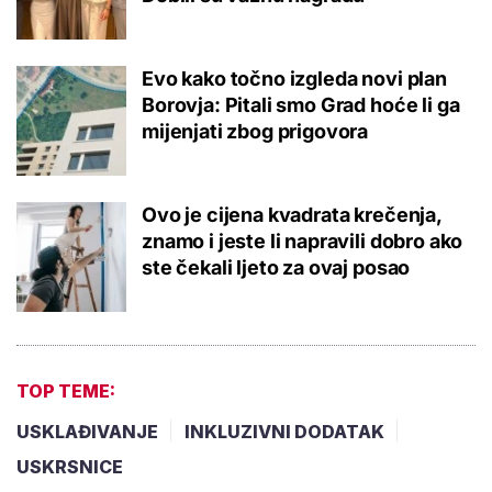
Evo kako točno izgleda novi plan
Borovja: Pitali smo Grad hoće li ga
mijenjati zbog prigovora
Ovo je cijena kvadrata krečenja,
znamo i jeste li napravili dobro ako
ste čekali ljeto za ovaj posao
TOP TEME:
USKLAĐIVANJE
INKLUZIVNI DODATAK
USKRSNICE