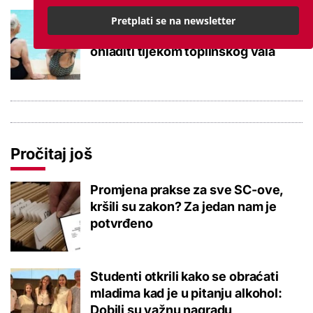
Kupanje u ovom gradu i sutra
Pretplati se na newsletter
besplatno: Građani se mogu
ohladiti tijekom toplinskog vala
Pročitaj još
Promjena prakse za sve SC-ove,
kršili su zakon? Za jedan nam je
potvrđeno
Studenti otkrili kako se obraćati
mladima kad je u pitanju alkohol:
Dobili su važnu nagradu