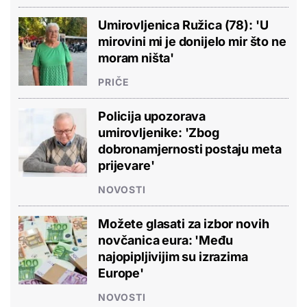
Umirovljenica Ružica (78): 'U
mirovini mi je donijelo mir što ne
moram ništa'
PRIČE
Policija upozorava
umirovljenike: 'Zbog
dobronamjernosti postaju meta
prijevare'
NOVOSTI
Možete glasati za izbor novih
novčanica eura: 'Među
najopipljivijim su izrazima
Europe'
NOVOSTI