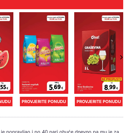
ONUDU
PROVJERITE PONUDU
PROVJERITE PONUDU
o je popravljao i po 40 pari obuće dnevno pa mu je za