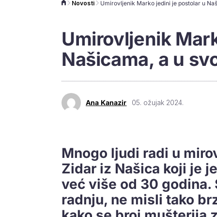
Novosti
Umirovljenik Marko
Našicama, a u sv
Ana Kanazir
05. ožujak 2024.
Mnogo ljudi radi u mirov
Zidar iz Našica koji je j
već više od 30 godina. 
radnju, ne misli tako br
kako se broj mušterija 