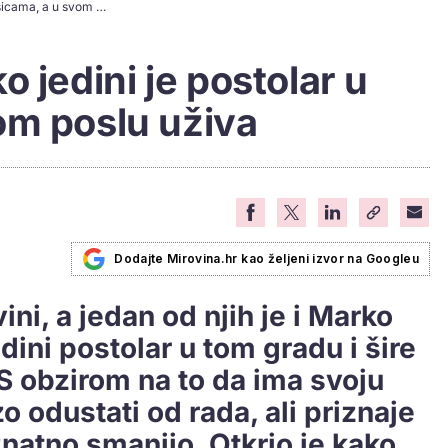
Umirovljenik Marko jedini je postolar u Našicama, a u svom poslu uživa
 jedini je postolar u
om poslu uživa
Dodajte Mirovina.hr kao željeni izvor na Googleu
ini, a jedan od njih je i Marko
edini postolar u tom gradu i šire
S obzirom na to da ima svoju
zo odustati od rada, ali priznaje
znatno smanjio. Otkrio je kako