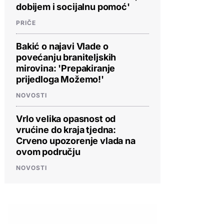
dobijem i socijalnu pomoć'
PRIČE
Bakić o najavi Vlade o
povećanju braniteljskih
mirovina: 'Prepakiranje
prijedloga Možemo!'
NOVOSTI
Vrlo velika opasnost od
vrućine do kraja tjedna:
Crveno upozorenje vlada na
ovom području
NOVOSTI
PROVJERITE PONUDU
PROVJERITE PONUDU
PROVJERIT