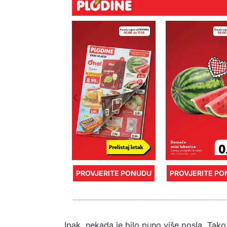
PROVJERITE PONUDU
PROVJERITE P
Ipak, nekada je bilo puno više posla. Tak