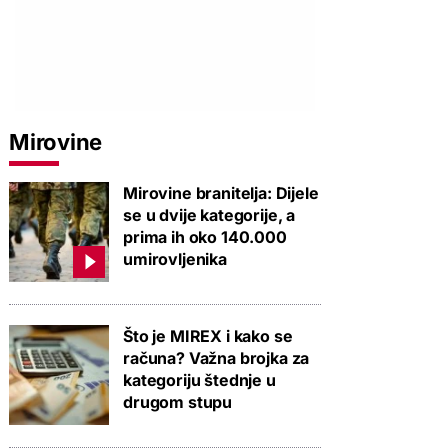
Mirovine
Mirovine branitelja: Dijele
se u dvije kategorije, a
prima ih oko 140.000
umirovljenika
Što je MIREX i kako se
računa? Važna brojka za
kategoriju štednje u
drugom stupu