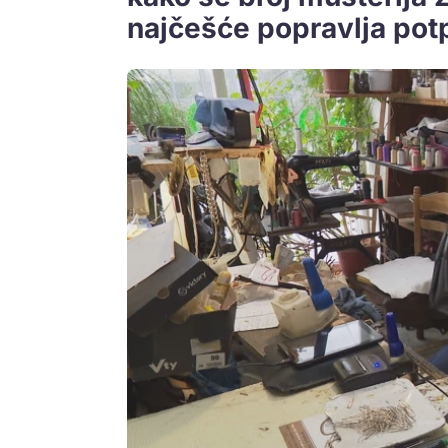
najčešće popravlja potpe