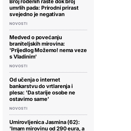
Broj rođenih raste dok broj
umrlih pada: Prirodni prirast
svejedno je negativan
NOVOSTI
Medved o povećanju
braniteljskih mirovina:
'Prijedlog Možemo! nema veze
s Vladinim'
NOVOSTI
Od učenja o internet
bankarstvu do vrtlarenja i
plesa: 'Da starije osobe ne
ostavimo same'
NOVOSTI
Umirovljenica Jasmina (62):
'Imam mirovinu od 290 eura, a