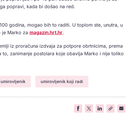
 ga popravi, kada bi došao na red.
 100 godina, mogao bih to raditi. U toplom ste, unutra, u
o je Marko za
magazin.hrt.hr
.
emlji iz proračuna izdvaja za potpore obrtnicima, prema
a to, zanimanje postolara koje obavlja Marko i nije toliko
.
umirovljenik
umirovljenik koji radi