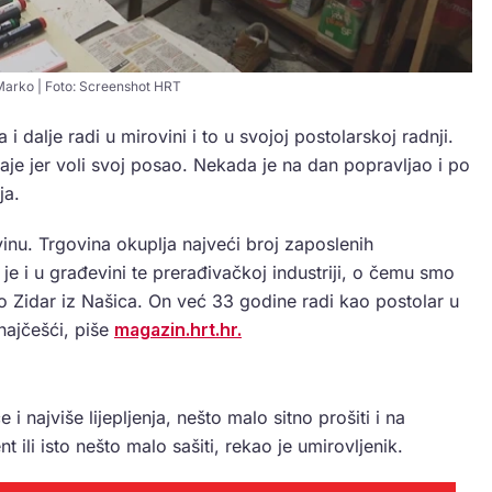
Marko | Foto: Screenshot HRT
i dalje radi u mirovini i to u svojoj postolarskoj radnji.
taje jer voli svoj posao. Nekada je na dan popravljao i po
ja.
inu. Trgovina okuplja najveći broj zaposlenih
 je i u građevini te prerađivačkoj industriji, o čemu smo
ko Zidar iz Našica. On već 33 godine radi kao postolar u
 najčešći, piše
magazin.hrt.hr.
i najviše lijepljenja, nešto malo sitno prošiti i na
ili isto nešto malo sašiti, rekao je umirovljenik.