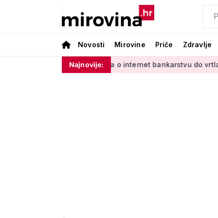
Novosti
Mirovine
Priče
Zdravlje
im'
Od učenja o internet bankarstvu do vrtlarenja i plesa: 
Najnovije: