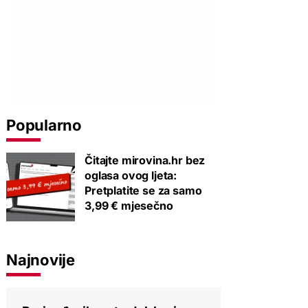
Popularno
Čitajte mirovina.hr bez
oglasa ovog ljeta:
Pretplatite se za samo
3,99 € mjesečno
Najnovije