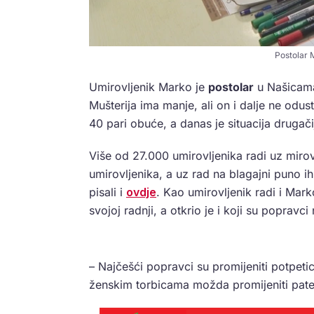
Postolar 
Umirovljenik Marko je
postolar
u Našicama 
Mušterija ima manje, ali on i dalje ne odus
40 pari obuće, a danas je situacija drugači
Više od 27.000 umirovljenika radi uz mirov
umirovljenika, a uz rad na blagajni puno ih
pisali i
ovdje
. Kao umirovljenik radi i Mar
svojoj radnji, a otkrio je i koji su popravci
– Najčešći popravci su promijeniti potpetice 
ženskim torbicama možda promijeniti patent 