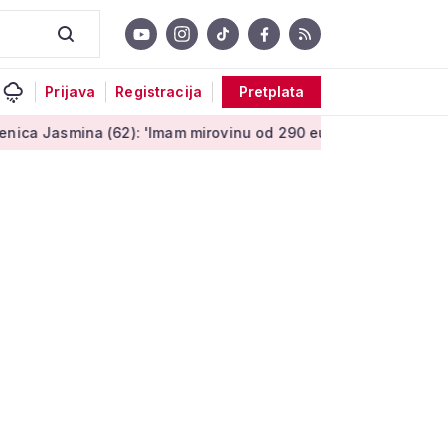
Prijava
Registracija
Pretplata
62): 'Imam mirovinu od 290 eura, a dobijem i socijalnu pomoć'